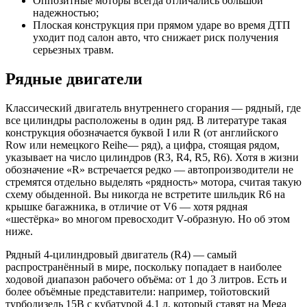
Оппозитные моторы всегда отличались большой
надежностью;
Плоская конструкция при прямом ударе во время ДТП
уходит под салон авто, что снижает риск получения
серьезных травм.
Рядные двигатели
Классический двигатель внутреннего сгорания — рядный, где
все цилиндры расположены в один ряд. В литературе такая
конструкция обозначается буквой I или R (от английского
Row или немецкого Reihe— ряд), а цифра, стоящая рядом,
указывает на число цилиндров (R3, R4, R5, R6). Хотя в жизни
обозначение «R» встречается редко — автопроизводители не
стремятся отдельно выделять «рядность» мотора, считая такую
схему обыденной. Вы никогда не встретите шильдик R6 на
крышке багажника, в отличие от V6 — хотя рядная
«шестёрка» во многом превосходит V-образную. Но об этом
ниже.
Рядный 4-цилиндровый двигатель (R4) — самый
распространённый в мире, поскольку попадает в наиболее
ходовой диапазон рабочего объёма: от 1 до 3 литров. Есть и
более объёмные представители: например, тойотовский
турбодизель 15B с кубатурой 4,1 л, который ставят на Mega