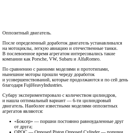
Оппозитный двигатель.
После определенный доработок двигатель устанавливался
на мотоциклы, легкую авиацию и отечественные танки.
В послевоенное время агрегатом интересовались такие
компании как Porsche, VW, Subaru и AlfaRomeo.
По сравнению с ранними моделями и прототипами,
нынешние моторы прошли череду доработок
и усовершенствований, которые продолжаются и по сей день
благодаря FujiHeavyIndustries.
Субару экспериментировало с количеством цилиндров,
и нашла оптимальный вариант — 6-ти цилиндровый
двигатель. Наиболее известными моделями оппозитных
агрегатов являются:
«Боксер» — поршни постоянно равноудаленные друг
от друга;
ОРОС — Opposed Piston Opposed Cylinder — поршни