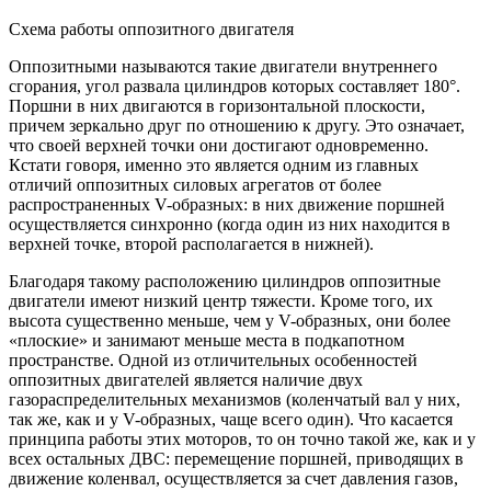
Схема работы оппозитного двигателя
Оппозитными называются такие двигатели внутреннего
сгорания, угол развала цилиндров которых составляет 180°.
Поршни в них двигаются в горизонтальной плоскости,
причем зеркально друг по отношению к другу. Это означает,
что своей верхней точки они достигают одновременно.
Кстати говоря, именно это является одним из главных
отличий оппозитных силовых агрегатов от более
распространенных V-образных: в них движение поршней
осуществляется синхронно (когда один из них находится в
верхней точке, второй располагается в нижней).
Благодаря такому расположению цилиндров оппозитные
двигатели имеют низкий центр тяжести. Кроме того, их
высота существенно меньше, чем у V-образных, они более
«плоские» и занимают меньше места в подкапотном
пространстве. Одной из отличительных особенностей
оппозитных двигателей является наличие двух
газораспределительных механизмов (коленчатый вал у них,
так же, как и у V-образных, чаще всего один). Что касается
принципа работы этих моторов, то он точно такой же, как и у
всех остальных ДВС: перемещение поршней, приводящих в
движение коленвал, осуществляется за счет давления газов,