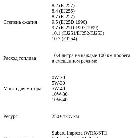
8.2 (EJ257)
8.4 (EJ255)
8.7 (EJ257)
Степень сжатия
9.5 (EJ25D 1996)
9.7 (EJ25D 1997-1999)
10.1 (EJ251/EJ252/EJ253)
10.7 (EJ254)
10.4 литра на каждые 100 км пробега
Расход топлива
в смешанном режиме
0W-30
5W-30
Масло для мотора
5W-40
10W-30
10W-40
Ресурс
250+ тыс. км
Subaru Impreza (WRX/STI)