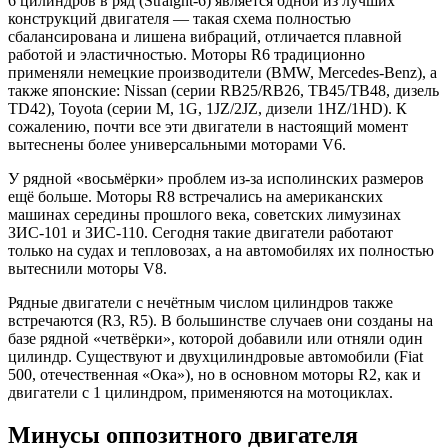
6 цилиндров в ряд (Straight-6) является одной из лучших
конструкций двигателя — такая схема полностью
сбалансирована и лишена вибраций, отличается плавной
работой и эластичностью. Моторы R6 традиционно
применяли немецкие производители (BMW, Mercedes-Benz), а
также японские: Nissan (серии RB25/RB26, TB45/TB48, дизель
TD42), Toyota (серии M, 1G, 1JZ/2JZ, дизели 1HZ/1HD). К
сожалению, почти все эти двигатели в настоящий момент
вытеснены более универсальными моторами V6.
У рядной «восьмёрки» проблем из-за исполинских размеров
ещё больше. Моторы R8 встречались на американских
машинах середины прошлого века, советских лимузинах
ЗИС-101 и ЗИС-110. Сегодня такие двигатели работают
только на судах и тепловозах, а на автомобилях их полностью
вытеснили моторы V8.
Рядные двигатели с нечётным числом цилиндров также
встречаются (R3, R5). В большинстве случаев они созданы на
базе рядной «четвёрки», которой добавили или отняли один
цилиндр. Существуют и двухцилиндровые автомобили (Fiat
500, отечественная «Ока»), но в основном моторы R2, как и
двигатели с 1 цилиндром, применяются на мотоциклах.
Минусы оппозитного двигателя