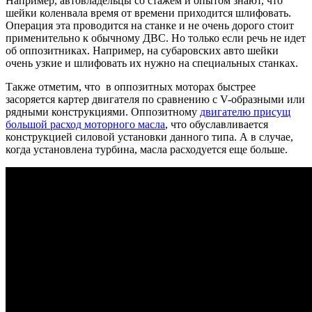
Например, автовладельцы со стажем и опытом знают, что
шейки коленвала время от времени приходится шлифовать.
Операция эта проводится на станке и не очень дорого стоит
применительно к обычному ДВС. Но только если речь не идет
об оппозитниках. Например, на субаровских авто шейки
очень узкие и шлифовать их нужно на специальных станках.
Также отметим, что в оппозитных моторах быстрее
засоряется картер двигателя по сравнению с V-образными или
рядными конструкциями. Оппозитному
двигателю присущ
большой расход моторного масла
, что обуславливается
конструкцией силовой установки данного типа. А в случае,
когда установлена турбина, масла расходуется еще больше.