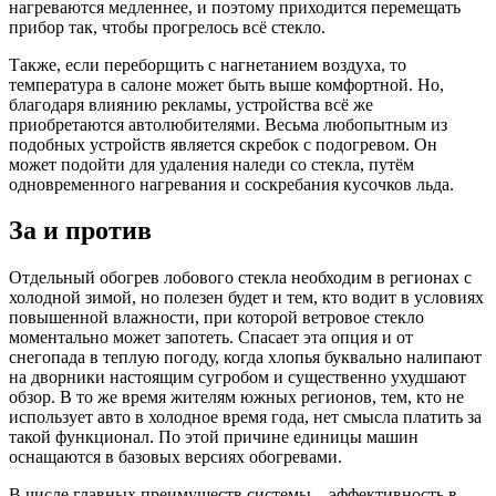
нагреваются медленнее, и поэтому приходится перемещать
прибор так, чтобы прогрелось всё стекло.
Также, если переборщить с нагнетанием воздуха, то
температура в салоне может быть выше комфортной. Но,
благодаря влиянию рекламы, устройства всё же
приобретаются автолюбителями. Весьма любопытным из
подобных устройств является скребок с подогревом. Он
может подойти для удаления наледи со стекла, путём
одновременного нагревания и соскребания кусочков льда.
За и против
Отдельный обогрев лобового стекла необходим в регионах с
холодной зимой, но полезен будет и тем, кто водит в условиях
повышенной влажности, при которой ветровое стекло
моментально может запотеть. Спасает эта опция и от
снегопада в теплую погоду, когда хлопья буквально налипают
на дворники настоящим сугробом и существенно ухудшают
обзор. В то же время жителям южных регионов, тем, кто не
использует авто в холодное время года, нет смысла платить за
такой функционал. По этой причине единицы машин
оснащаются в базовых версиях обогревами.
В числе главных преимуществ системы – эффективность в