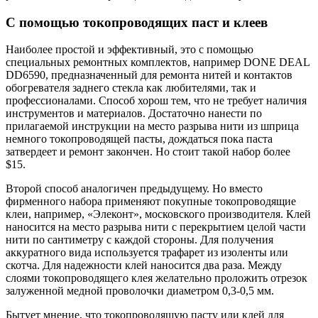
С помощью токопроводящих паст и клеев
Наиболее простой и эффективный, это с помощью
специальных ремонтных комплектов, например DONE DEAL
DD6590, предназначенный для ремонта нитей и контактов
обогревателя заднего стекла как любителями, так и
профессионалами. Способ хорош тем, что не требует наличия
инструментов и материалов. Достаточно нанести по
прилагаемой инструкции на место разрыва нити из шприца
немного токопроводящей пасты, дождаться пока паста
затвердеет и ремонт закончен. Но стоит такой набор более
$15.
Второй способ аналогичен предыдущему. Но вместо
фирменного набора применяют покупные токопроводящие
клеи, например, «Элеконт», московского производителя. Клей
наносится на место разрыва нити с перекрытием целой части
нити по сантиметру с каждой стороны. Для получения
аккуратного вида используется трафарет из изоленты или
скотча. Для надежности клей наносится два раза. Между
слоями токопроводящего клея желательно проложить отрезок
залуженной медной проволочки диаметром 0,3-0,5 мм.
Бытует мнение, что токопроводящую пасту или клей для