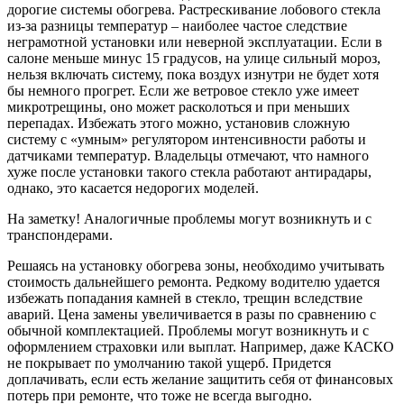
дорогие системы обогрева. Растрескивание лобового стекла
из-за разницы температур – наиболее частое следствие
неграмотной установки или неверной эксплуатации. Если в
салоне меньше минус 15 градусов, на улице сильный мороз,
нельзя включать систему, пока воздух изнутри не будет хотя
бы немного прогрет. Если же ветровое стекло уже имеет
микротрещины, оно может расколоться и при меньших
перепадах. Избежать этого можно, установив сложную
систему с «умным» регулятором интенсивности работы и
датчиками температур. Владельцы отмечают, что намного
хуже после установки такого стекла работают антирадары,
однако, это касается недорогих моделей.
На заметку! Аналогичные проблемы могут возникнуть и с
транспондерами.
Решаясь на установку обогрева зоны, необходимо учитывать
стоимость дальнейшего ремонта. Редкому водителю удается
избежать попадания камней в стекло, трещин вследствие
аварий. Цена замены увеличивается в разы по сравнению с
обычной комплектацией. Проблемы могут возникнуть и с
оформлением страховки или выплат. Например, даже КАСКО
не покрывает по умолчанию такой ущерб. Придется
доплачивать, если есть желание защитить себя от финансовых
потерь при ремонте, что тоже не всегда выгодно.