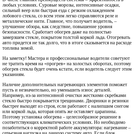
любых условиях. Суровые морозы, интенсивные осадки,
сильный веер или быстрая езда с резким охлаждением
лобового стекла, со всем этим легко справляются реле и
металлические нити. Главное, что получает водитель, –
улучшение обзора, как следствие, повышение уровня
безопасности. Сработает обогрев даже на полностью
замерзшем стекле, покрытом толстой коркой льда. Отогревать
авто придется не так долго, что в итоге сказывается на расходе
топлива зимой.
На заметку! Мастера и профессиональные водители советуют
не тратить время на «прогрев» на холостых оборотах, поэтому
обогрев стекла будет очень кстати, если водитель следует этим
указаниям.
Наличие дополнительных нагревающих элементов поможет
пусть и незначительно, но уменьшить износ деталей.
Например, из-за интенсивной очистки жесткими скребками
стекло быстро покрывается трещинами. Дворники и резинки
быстрее выходят из строя, если работают с налипшим снегом
или коркой льда, которая опять же оставляет царапины.
Поэтому установка обогрева – целесообразное решение в
соответствующих климатических условиях. Но необходимо
позаботиться о корректной работе аккумулятора: нагревание –
серьезная нагрузка на данную систему авто. Если блок