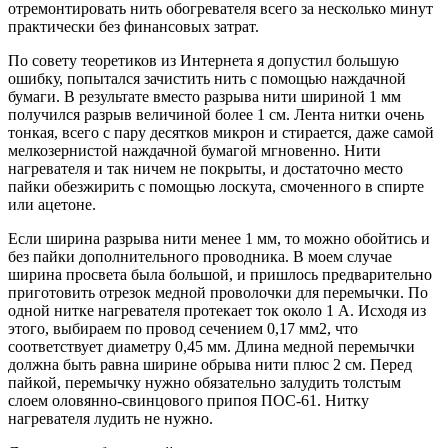
отремонтировать нить обогревателя всего за несколько минут
практически без финансовых затрат.
По совету теоретиков из Интернета я допустил большую
ошибку, попытался зачистить нить с помощью наждачной
бумаги. В результате вместо разрыва нити шириной 1 мм
получился разрыв величиной более 1 см. Лента нитки очень
тонкая, всего с пару десятков микрон и стирается, даже самой
мелкозернистой наждачной бумагой мгновенно. Нити
нагревателя и так ничем не покрыты, и достаточно место
пайки обезжирить с помощью лоскута, смоченного в спирте
или ацетоне.
Если ширина разрыва нити менее 1 мм, то можно обойтись и
без пайки дополнительного проводника. В моем случае
ширина просвета была большой, и пришлось предварительно
приготовить отрезок медной проволочки для перемычки. По
одной нитке нагревателя протекает ток около 1 А. Исходя из
этого, выбираем по провод сечением 0,17 мм2, что
соответствует диаметру 0,45 мм. Длина медной перемычки
должна быть равна ширине обрыва нити плюс 2 см. Перед
пайкой, перемычку нужно обязательно залудить толстым
слоем оловянно-свинцового припоя ПОС-61. Нитку
нагревателя лудить не нужно.