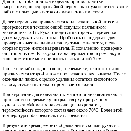
Для того, чтобы припой надежно пристал к нитке
нагревателя, перед припайкой перемычки нужно нитку в зоне
пайки с помощью кисточки смазать тонким слоем .
Далее перемычка прижимается к нагревательной нитке и
прогревается в течение одной секунды паяльником
мощностью 12 Вт. Рука отводится в сторону. Перемычка
должна держаться на нитке. Пробовать ее подергать для
проверки качества пайки недопустимо, отвалится, и еще
оторвет кусок нитки нагревателя. К сожалению, проверено
опытным путем. В результате экспериментов перемычку в
конечном итоге мне пришлось паять длиной 5 см.
После припайки одного конца перемычки, плотно к нитке
прижимается второй и тоже прогревается паяльником. После
окончания пайки, с целью удаления остатков кислотного
флюса, стекло тщательно промывается водой.
В довершение для надежности, хотя это и не обязательно, я
припаянную перемычку покрыл сверху прозрачным
суперклеем «Момент» на основе цианакрилатов,
термостойкость которого составляет около 70°С. Более этой
температуры обогреватель не нагревается.
В результате время ремонта обрыва нити своими руками с
учетом всех подготовительных работ составило не более