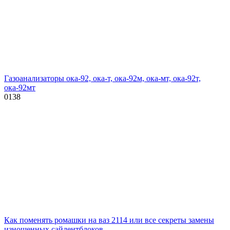
Газоанализаторы ока-92, ока-т, ока-92м, ока-мт, ока-92т,
ока-92мт
0
138
Как поменять ромашки на ваз 2114 или все секреты замены
изношенных сайлентблоков