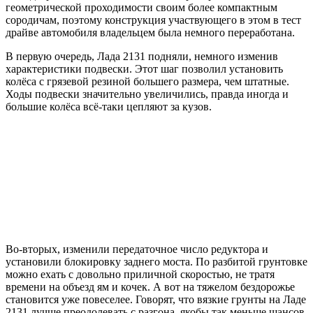
геометрической проходимости своим более компактным
сородичам, поэтому конструкция участвующего в этом в тест
драйве автомобиля владельцем была немного переработана.
В первую очередь, Лада 2131 подняли, немного изменив
характеристики подвески. Этот шаг позволил установить
колёса с грязевой резиной большего размера, чем штатные.
Ходы подвески значительно увеличились, правда иногда и
большие колёса всё-таки цепляют за кузов.
Во-вторых, изменили передаточное число редуктора и
установили блокировку заднего моста. По разбитой грунтовке
можно ехать с довольно приличной скоростью, не тратя
времени на объезд ям и кочек. А вот на тяжелом бездорожье
становится уже повеселее. Говорят, что вязкие грунты на Ладе
2131 лучше преодолевать с разгона, якобы так меньше шансов