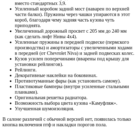
вместо стандартных 3,9.
Усиленный коробом задний мост (наварен по верхней
части балки). Пружины через чашки упираются в этот
короб, благодаря чему задняя часть кузова чуть
приподнята.
Увеличенный дорожный просвет с 205 мм до 240 мм
(как сделать лифт Нивы 4х4).
Усиленные пружины в передней подвеске (пермского
производства) и амортизаторы с увеличенными ходами
в передней (от Chevrolet Niva) и задней подвесках колес.
Кузов усилен поперечинами (вварены под крышу для
установки рейлингов).
Рейлинги.
Декоративные наклейки на боковинах.
Противотуманные фары (как установить самому).
Пластиковые бамперы (внутри усиленные стальными
планками).
Оригинальная решетка радиатора.
Возможность выбора цвета кузова «Камуфляж».
Улучшенная шумоизоляция.
В салоне различий с обычной версией нет, появилась только
кнопка включения птф и накладки порогов пола.