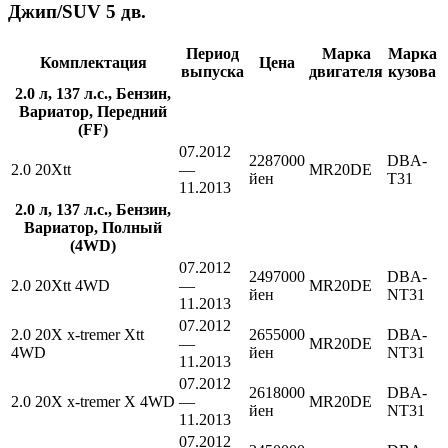
Джип/SUV 5 дв.
Период
Марка
Марка
Комплектация
Цена
выпуска
двигателя
кузова
2.0 л, 137 л.с., Бензин,
Вариатор, Передний
(FF)
07.2012
2287000
DBA-
2.0 20Xtt
—
MR20DE
йен
T31
11.2013
2.0 л, 137 л.с., Бензин,
Вариатор, Полный
(4WD)
07.2012
2497000
DBA-
2.0 20Xtt 4WD
—
MR20DE
йен
NT31
11.2013
07.2012
2.0 20X x-tremer Xtt
2655000
DBA-
—
MR20DE
4WD
йен
NT31
11.2013
07.2012
2618000
DBA-
2.0 20X x-tremer X 4WD
—
MR20DE
йен
NT31
11.2013
07.2012