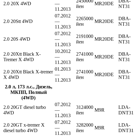
2450000
DBA-
2.0 20X 4WD
—
MR20DE
йен
NT31
11.2013
07.2012
2265000
DBA-
2.0 20Stt 4WD
—
MR20DE
йен
NT31
11.2013
07.2012
2191000
DBA-
2.0 20S 4WD
—
MR20DE
йен
NT31
11.2013
10.2012
2.0 20Xtt Black X-
2741000
DBA-
—
MR20DE
Tremer X 4WD
йен
NT31
11.2013
01.2013
2.0 20Xtt Black X-tremer
2741000
DBA-
—
MR20DE
X 4WD
йен
NT31
11.2013
2.0 л, 173 л.с., Дизель,
МКПП, Полный
(4WD)
07.2012
2.0 20GT diesel turbo
3124000
LDA-
—
M9R
4WD
йен
DNT31
11.2013
07.2012
2.0 20GT x-tremer X
3282000
LDA-
—
M9R
diesel turbo 4WD
йен
DNT31
11.2013