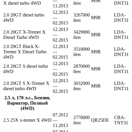
—
M9R
X diesel turbo 4WD
йен
DNT31
11.2013
12.2013
2.0 20GT diesel turbo
3267000
LDA-
—
M9R
4WD
йен
DNT31
02.2015
12.2013
2.0 20GT X-Tremer X
3429000
LDA-
—
M9R
Diesel Turbo 4WD
йен
DNT31
02.2015
2.0 20GT Black X-
12.2013
3518000
LDA-
Tremer X Diesel Turbo
—
M9R
йен
DNT31
4WD
02.2015
12.2013
2.0 20GT S diesel turbo
2870000
LDA-
—
M9R
4WD
йен
DNT31
02.2015
12.2013
2.0 20GT S X-Tremer X
3032000
LDA-
—
M9R
diesel turbo 4WD
йен
DNT31
02.2015
2.5 л, 170 л.с., Бензин,
Вариатор, Полный
(4WD)
07.2012
2776000
CBA-
2.5 25X x-tremer X 4WD
—
QR25DE
йен
TNT31
11.2013
07.2012