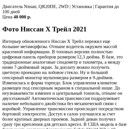
Двигатель Nissan, QR20DE, 2WD | Установка | Гарантия до
100 дней
Цена
40 000 р.
Фото Ниссан Х Трейл 2021
Интерьер обновленного Ниссан Х Трейл пережил еще
большие метаморфозы. Отныне водитель окружен массой
красочной информации. В топовых версиях полностью
цифровая панель приборов размером 12,3 дюйма. В базе, это
традиционные аналоговые спидометр и тахометра, а между
ними 7-дюймовый экран. За доплату можно получить
цветную проекцию на лобовое стекло. Ну и большой
сенсорный монитор мультимедиа размером в 9-дюймов.
Изменилась и форма торпедо. Блок управления климатом
размещен под сенсорным экраном в специальной нише. До
неузнаваемости изменен и центральный тоннель, отныне он
двухэтажный! Автоматическая трансмиссия подразумевает
наличие небольшого джойстика без механической связи с
коробкой. Управление трансмиссии происходит посредством
бортовой электросети. Доступ в салон улучшился за счет
более крупных дверных проемов. Задний диван получил
сразу три крепления для детских кресел. В США модель в базе