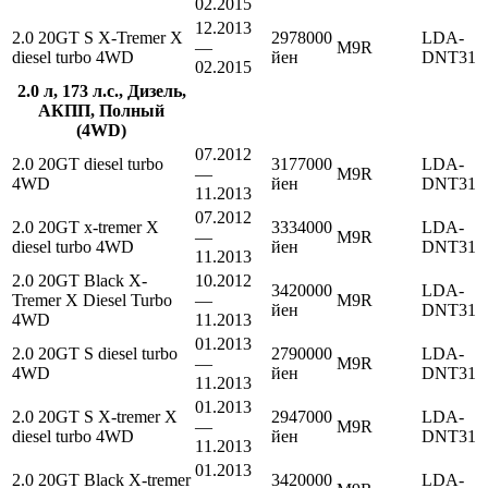
02.2015
12.2013
2.0 20GT S X-Tremer X
2978000
LDA-
—
M9R
diesel turbo 4WD
йен
DNT31
02.2015
2.0 л, 173 л.с., Дизель,
АКПП, Полный
(4WD)
07.2012
2.0 20GT diesel turbo
3177000
LDA-
—
M9R
4WD
йен
DNT31
11.2013
07.2012
2.0 20GT x-tremer X
3334000
LDA-
—
M9R
diesel turbo 4WD
йен
DNT31
11.2013
2.0 20GT Black X-
10.2012
3420000
LDA-
Tremer X Diesel Turbo
—
M9R
йен
DNT31
4WD
11.2013
01.2013
2.0 20GT S diesel turbo
2790000
LDA-
—
M9R
4WD
йен
DNT31
11.2013
01.2013
2.0 20GT S X-tremer X
2947000
LDA-
—
M9R
diesel turbo 4WD
йен
DNT31
11.2013
01.2013
2.0 20GT Black X-tremer
3420000
LDA-