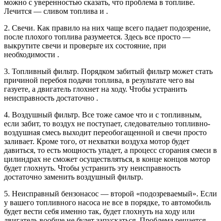
можно с уверенностью сказать, что проблема в топливе.
Лечится — сливом топлива и .
2. Свечи. Как правило на них чаще всего падает подозрение,
после плохого топлива разумеется. Здесь все просто —
выкрутите свечи и проверьте их состояние, при
необходимости .
3. Топливный фильтр. Порядком забитый фильтр может стать
причиной перебоя подачи топлива, в результате чего вы
газуете, а двигатель глохнет на ходу. Чтобы устранить
неисправность достаточно .
4. Воздушный фильтр. Все тоже самое что и с топливным,
если забит, то воздух не поступает, следовательно топливно-
воздушная смесь выходит переобогащенной и свечи просто
заливает. Кроме того, от нехватки воздуха мотор будет
давиться, то есть мощность упадет, а процесс сгорания смеси в
цилиндрах не сможет осуществляться, в конце концов мотор
будет глохнуть. Чтобы устранить эту неисправность
достаточно заменить воздушный фильтр.
5. Неисправный бензонасос — второй «подозреваемый». Если
у вашего топливного насоса не все в порядке, то автомобиль
будет вести себя именно так, будет глохнуть на ходу или
двигатель вообще не будет запускаться. Проблема решается