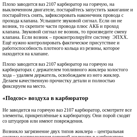
Плохо заводится ваз 2107 карбюратор на горячую, на
выключенном двигателе, постарайтесь запустить зажигание и
постарайтесь снять, зафиксировать наконечник провода с
прохода клапана. Услышите звуковой сигнал. Если он не
возник, то скрепите части провода плюс АКБ и проход
клапана. Звуковой сигнал не возник, то произведите смену
клапана. Если возник – проконтролируйте систему ЭПХХ.
Ещё нужно контролировать фактическое присутствие и
работоспособность плотного кольца из резины, которое
находится на клапане.
Плохо заводится ваз 2107 карбюратор на горячую на
карбюраторах с держателем топливного жиклера холостого
хода – удаляем держатель, освобождаем из него жиклер.
Делаем качественную прочистку детали и полностью
фиксируем на место.
«Подсос» воздуха в карбюратор
Не заводится на горячую ваз 2107 карбюратор, осмотрите все
элементы, прикреплённые к карбюратору. Они порой сходят
со штуцеров или имеют повреждения.
Возникло загрязнение двух типов жиклера – центральная
система распределения горючей жидкости в карбюраторе.