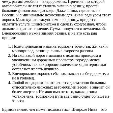
чему, раз автомобиль – внедорожник. Причина, по которой
автолюбители не хотят ставить зимнюю резину, проста:
большие финансовые расходы. Даже шины, сделанные в
России, и с минимально возможным для Нивы радиусом стоят
дорого. Мало купить такую зимнюю резину, придется
оплатить услуги шиномонтажа и сделать сход/развал, чтобы
дольше сохранить изделие. Сумма получается немаленькой.
Внедорожнику нужна зимняя резина, и на это есть ряд
причин:
Полноприводная машина тормозит точно так же, как и
монопривод, разница лишь в скорости разгона.
На скользкой дороге машина с полным приводом и
увеличенным дорожным просветом гораздо менее
устойчива, так как аэродинамические характеристики
оставляют желать лучшего.
Внедорожник хорошо себя показывает на бездорожье, а
не в гололёд.
Любой внедорожник отличается достаточно большим
относительно легковых автомобилей весом, а значит, он
более инертен. Независимо от того, какая резина
установлена, тормозной путь все равно будет больше из-
за веса.
Единственное, чем может похвастаться Шевроле Нива – это