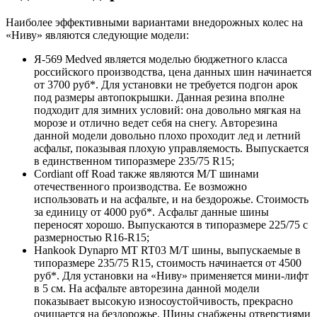
Наиболее эффективными вариантами внедорожных колес на
«Ниву» являются следующие модели:
Я-569 Medved является моделью бюджетного класса
российского производства, цена данных шин начинается
от 3700 руб*. Для установки не требуется подгон арок
под размеры автопокрышки. Данная резина вполне
подходит для зимних условий: она довольно мягкая на
морозе и отлично ведет себя на снегу. Авторезина
данной модели довольно плохо проходит лед и летний
асфальт, показывая плохую управляемость. Выпускается
в единственном типоразмере 235/75 R15;
Cordiant off Road также являются M/T шинами
отечественного производства. Ее возможно
использовать и на асфальте, и на бездорожье. Стоимость
за единицу от 4000 руб*. Асфальт данные шины
переносят хорошо. Выпускаются в типоразмере 225/75 с
размерностью R16-R15;
Hankook Dynapro MT RT03 M/T шины, выпускаемые в
типоразмере 235/75 R15, стоимость начинается от 4500
руб*. Для установки на «Ниву» применяется мини-лифт
в 5 см. На асфальте авторезина данной модели
показывает высокую износоустойчивость, прекрасно
очищается на бездорожье. Шины снабжены отверстиями