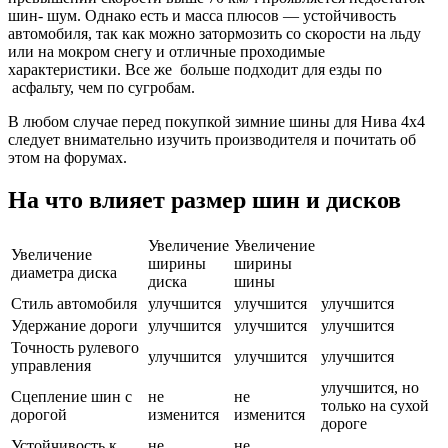
шин- шум. Однако есть и масса плюсов — устойчивость
автомобиля, так как можно затормозить со скорости на льду
или на мокром снегу и отличные проходимые
характеристики. Все же больше подходит для езды по
асфальту, чем по сугробам.
В любом случае перед покупкой зимние шины для Нива 4х4
следует внимательно изучить производителя и почитать об
этом на форумах.
На что влияет размер шин и дисков
Увеличение
Увеличение
Увеличение
ширины
ширины
диаметра диска
диска
шины
Стиль автомобиля
улучшится
улучшится
улучшится
Удержание дороги
улучшится
улучшится
улучшится
Точность рулевого
улучшится
улучшится
улучшится
управления
улучшится, но
Сцепление шин с
не
не
только на сухой
дорогой
изменится
изменится
дороге
Устойчивость к
не
не