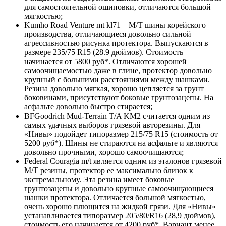
для самостоятельной ошиповки, отличаются большой
мягкостью;
Kumho Road Venture mt kl71 – M/T шины корейского
производства, отличающиеся довольно сильной
агрессивностью рисунка протектора. Выпускаются в
размере 235/75 R15 (28.9 дюймов). Стоимость
начинается от 5800 руб*. Отличаются хорошей
самоочищаемостью даже в глине, протектор довольно
крупный с большими расстояниями между шашками.
Резина довольно мягкая, хорошо цепляется за грунт
боковинами, присутствуют боковые грунтозацепы. На
асфальте довольно быстро стирается;
BFGoodrich Mud-Terrain T/A KM2 считается одним из
самых удачных выборов грязевой авторезины. Для
«Нивы» подойдет типоразмер 215/75 R15 (стоимость от
5200 руб*). Шины не стираются на асфальте и являются
довольно прочными, хорошо самоочищаются;
Federal Couragia m/t является одним из эталонов грязевой
M/T резины, протектор ее максимально близок к
экстремальному. Эта резина имеет боковые
грунтозацепы и довольно крупные самоочищающиеся
шашки протектора. Отличается большой мягкостью,
очень хорошо плющится на жидкой грязи. Для «Нивы»
устанавливается типоразмер 205/80/R16 (28,9 дюймов),
стоимость его начинается от 4200 руб*. Вариант менее