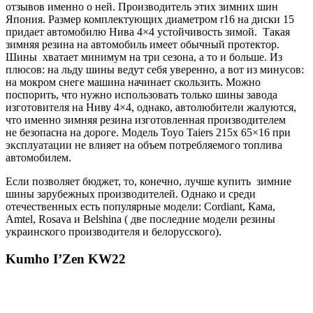
отзывов именно о ней. Производитель этих зимних шин
Япония. Размер комплектующих диаметром r16 на диски 15
придает автомобилю Нива 4×4 устойчивость зимой. Такая
зимняя резина на автомобиль имеет обычный протектор.
Шины хватает минимум на три сезона, а то и больше. Из
плюсов: на льду шины ведут себя уверенно, а вот из минусов:
на мокром снеге машина начинает скользить. Можно
поспорить, что нужно использовать только шины завода
изготовителя на Ниву 4×4, однако, автолюбители жалуются,
что именно зимняя резина изготовленная производителем
не безопасна на дороге. Модель Toyo Taiers 215х 65×16 при
эксплуатации не влияет на объем потребляемого топлива
автомобилем.
Если позволяет бюджет, то, конечно, лучше купить зимние
шины зарубежных производителей. Однако и среди
отечественных есть популярные модели: Cordiant, Кама,
Amtel, Rosava и Belshina ( две последние модели резины
украинского производителя и белорусского).
Kumho I’Zen KW22