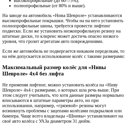
высокопрофильные (до 60–75%);
полнопрофильные (от 80% и выше).
На заводе на автомобиль «Нива Шевроле» устанавливаются
высокопрофильные покрышки. Чтобы на на него установить
полнопрофильные шины, требуется провести лифтинг
подвески. Если же установить низкопрофильную резину на
штатные диски, то клиренс может достичь опасно низкого
уровня, что грозит агрегатам авто повреждениями.
Если же автомобиль не подвергается никаким переделкам, то
на нём допускается использование колёс с такими размерами:
Максимальный размер колёс для «Нивы
Шевроле» 4х4 без лифта
Не применяя лифтинг, можно установить колёса на «Ниву
Шевроле» 4х4 с размерами, о которых шла речь выше. При
этом следует учитывать, что хотя данные размеры нормально
вписываются в штатные параметры авто, но при
использовании, например, «грязевой» резины могут
возникнуть проблемы с зацепами колёсами подкрылков или
бампера. Чаще всего владельцы «Шнивы» устанавливают на
своё авто колёса с УАЗа диаметром 31 дюйм.