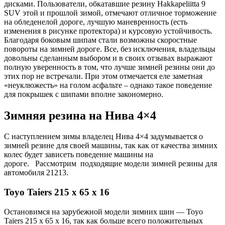
дисками. Пользователи, обкатавшие резину Hakkapeliitta 9
SUV этой и прошлой зимой, отмечают отличное торможение
на обледенелой дороге, лучшую маневренность (есть
изменения в рисунке протектора) и курсовую устойчивость.
Благодаря боковым шипам стали возможны скоростные
повороты на зимней дороге. Все, без исключения, владельцы
довольны сделанным выбором и в своих отзывах выражают
полную уверенность в том, что лучше зимней резины они до
этих пор не встречали. При этом отмечается еле заметная
«неуклюжесть» на голом асфальте – однако такое поведение
для покрышек с шипами вполне закономерно.
Зимняя резина на Нива 4×4
С наступлением зимы владелец Нива 4×4 задумывается о
зимней резине для своей машины, так как от качества зимних
колес будет зависеть поведение машины на
дороге. Рассмотрим подходящие модели зимней резины для
автомобиля 21213.
Toyo Taiers 215 х 65 x 16
Остановимся на зарубежной модели зимних шин — Toyo
Taiers 215 х 65 x 16, так как больше всего положительных