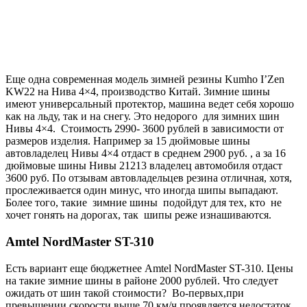
Еще одна современная модель зимней резины Kumho I’Zen
KW22 на Нива 4×4, производство Китай. Зимние шины
имеют универсальный протектор, машина ведет себя хорошо
как на льду, так и на снегу. Это недорого для зимних шин
Нивы 4×4. Стоимость 2990- 3600 рублей в зависимости от
размеров изделия. Например за 15 дюймовые шины
автовладелец Нивы 4×4 отдаст в среднем 2900 руб. , а за 16
дюймовые шины Нивы 21213 владелец автомобиля отдаст
3600 руб. По отзывам автовладельцев резина отличная, хотя,
прослеживается один минус, что иногда шипы выпадают.
Более того, такие зимние шины подойдут для тех, кто не
хочет гонять на дорогах, так шипы реже изнашиваются.
Amtel NordMaster ST-310
Есть вариант еще бюджетнее Amtel NordMaster ST-310. Цены
на такие зимние шины в районе 2000 рублей. Что следует
ожидать от шин такой стоимости? Во-первых,при
превышении скорости выше 70 км/ч проявляется недостаток