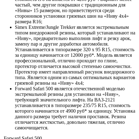
частый, чем другие покрышки с традиционным для
«Нивы» 15 размером, но приветствуется среди
сторонников установки грязевых шин на «Ниву 4х4»
размера R16;
Simex Extreme/Jungle Trekker является экстремальным
типом внедорожной резины, который устанавливают на
«Ниву», предварительно выполнив лифт и резку арок,
замену пар и другие доработки автомобиля.
Устанавливается в типоразмере 320 х 95 R15, стоимость
за единицу начинается от 12000 руб*. Модель является
профессиональной, отлично проходит по глине,
протектор отличается высокой степенью самоочистки.
Протектор имеет направленный рисунок внедорожного
типа. Является одним из самых оптимальных вариантов
грязевой резины на «Ниву» 4х4;
Forward Safari 500 является отечественной моделью
экстремальной резины для установки на «Ниву»,
требующей значительного лифта. На ВАЗ-2121
устанавливается в типоразмере 235/75 R15, стоимость
которого начинается от 4900 руб* за единицу. Установка
данного размера требует наличия проставок. Резина
отличается жесткостью, довольно тяжелая, отлично
самоочищается.
Forward Safari 500