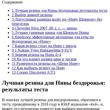
Содержание
1 Лучшая резина для Нивы бездорожья: результаты теста
2 Выбор зимней резины
3 Допустимые размеры колёс на «Ниву Шевроле» без
переделок
4 Chevrolet Niva 2007, 80 л. с. — шины
5 Лучшие грязевые шины для Шевроле Нивы
6 Наиболее эффективные автошины для езды по
бездорожью на «Ниве»
7 Какая резина стоит на Ниве с завода
8 1 Nokian Tyres Hakkapeliitta 9 SUV
9 Зимняя резина на Нива 4×4
10 На что влияет размер шин и дисков
11 Размерность резины на «Шеви Ниву»
12 Как выбрать резину на Ниву
13 Cooper Discoverer A/T3
Лучшая резина для Нивы бездорожья:
результаты теста
В поисках лучшей резины для внедорожника, обратимся к
тесту, проведённому в 2018 году в ЮАР журналом «4х4», и,
может, его результаты помогут вам выбрать внедорожные