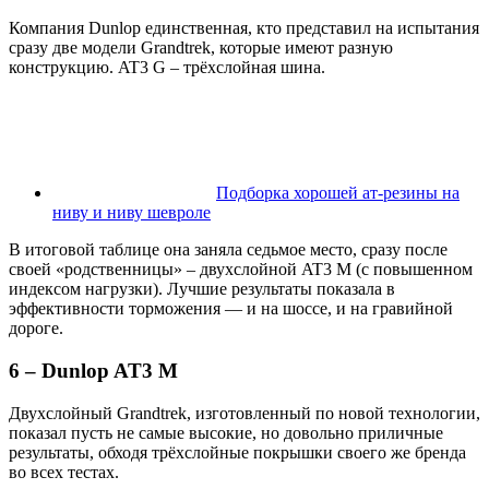
Компания Dunlop единственная, кто представил на испытания
сразу две модели Grandtrek, которые имеют разную
конструкцию. AT3 G – трёхслойная шина.
Подборка хорошей ат-резины на
ниву и ниву шевроле
В итоговой таблице она заняла седьмое место, сразу после
своей «родственницы» – двухслойной AT3 M (с повышенном
индексом нагрузки). Лучшие результаты показала в
эффективности торможения — и на шоссе, и на гравийной
дороге.
6 – Dunlop AT3 M
Двухслойный Grandtrek, изготовленный по новой технологии,
показал пусть не самые высокие, но довольно приличные
результаты, обходя трёхслойные покрышки своего же бренда
во всех тестах.