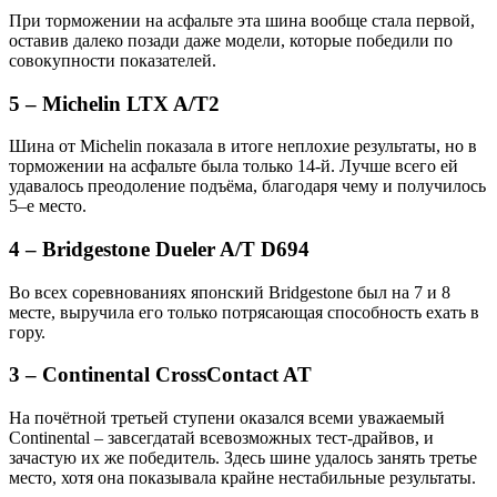
При торможении на асфальте эта шина вообще стала первой,
оставив далеко позади даже модели, которые победили по
совокупности показателей.
5 – Michelin LTX A/T2
Шина от Michelin показала в итоге неплохие результаты, но в
торможении на асфальте была только 14-й. Лучше всего ей
удавалось преодоление подъёма, благодаря чему и получилось
5–е место.
4 – Bridgestone Dueler A/T D694
Во всех соревнованиях японский Bridgestone был на 7 и 8
месте, выручила его только потрясающая способность ехать в
гору.
3 – Continental CrossContact AT
На почётной третьей ступени оказался всеми уважаемый
Continental – завсегдатай всевозможных тест-драйвов, и
зачастую их же победитель. Здесь шине удалось занять третье
место, хотя она показывала крайне нестабильные результаты.