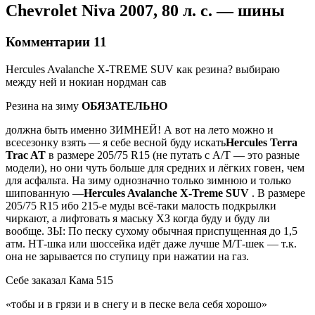
Chevrolet Niva 2007, 80 л. с. — шины
Комментарии 11
Hercules Avalanche X-TREME SUV как резина? выбираю
между ней и нокиан нордман сав
Резина на зиму
ОБЯЗАТЕЛЬНО
должна быть именно ЗИМНЕЙ! А вот на лето можно и
всесезонку взять — я себе весной буду искать
Hercules Terra
Trac AT
в размере 205/75 R15 (не путать с А/Т — это разные
модели), но они чуть больше для средних и лёгких говен, чем
для асфальта. На зиму однозначно только зимнюю и только
шипованную —
Hercules Avalanche X-Treme SUV
. В размере
205/75 R15 ибо 215-е муды всё-таки малость подкрылки
чиркают, а лифтовать я маську ХЗ когда буду и буду ли
вообще. ЗЫ: По песку сухому обычная приспущенная до 1,5
атм. НТ-шка или шоссейка идёт даже лучше М/Т-шек — т.к.
она не зарывается по ступицу при нажатии на газ.
Себе заказал Кама 515
«тобы и в грязи и в снегу и в песке вела себя хорошо»