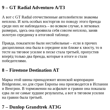
9 – GT Radial Adventuro A/T3
А вот с GT Radial отечественные автолюбители знакомы
неплохо. И хоть особых восторгов по поводу этого бренда
среди них не наблюдалось – во всяком случае, в легковых
размерах, здесь она проявила себя совсем неплохо, заняв
золотую серединку в итоговой таблице.
Правда, показатели были нестабильные – если в прочих
дисциплинах она была в середине или ближе к хвосту, то в
тесте на тяговое усилие в песке стала третьей, пропустив
вперёд только два бренда, которые в итоге и стали
победителями.
8 – Firestone Destination AT
Марка этой шины принадлежит японской корпорации
Bridgestone, но для стран Европы она производится в Испании
и Венгрии. В торможении на асфальте и гравии она показала
едва ли не самые худшие результаты, а вот в тяговом усилии
на гравии была третьей.
7 –
Dunlop
Grandtrek
AT
3
G