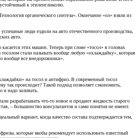
, устойчивый к этиленгликолю.
«Технология органического синтеза». Окончание «ол» взяли из
е успешные люди ездили на авто отечественного производства,
ских авто.
 касается этих машин. Теперь при слове «тосол» в головах
м тосолом стали называть вообще любую «охлаждайку», которая
 но вообще все внедорожники».
хлаждайки» на тосол и антифриз. В современный тосол
му так происходит? Такой подход позволяет сэкономить,
о и надо заливать.
тали разрабатывать что-то новое и продают жидкость старого
тав, – большинство консультантов и сами понятия не имеют.
еальный вариант, когда качество состава подтверждается тем,
ифризы, которые якобы рекомендует использовать известный