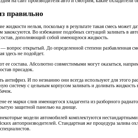
ходим на сайт производителя авто и смотрим, какие охладители о
из правильно
 жидкости нельзя, поскольку в результате такая смесь может да
ем закоксуются. Во избежание подобных ситуаций заливать в а
 состав, дополняющий собой имеющуюся жидкость.
— вопрос открытый. До определенной степени разбавленная сме
 здесь не подойдет.
т ее состава. Абсолютно совместимыми могут оказаться, наприме
состав присадок.
ть антифриз. И по незнанию они всегда используют для этого ра
рную систему с цельным корпусом заливать и доливать жидкость 
бачок.
не ее марки слив имеющегося хладагента из разборного радиато
крытую защитной панелью на днище.
ку некоторые модели автомобилей комплектуются нестандартным
ийских автопроизводителей. Стандартная же процедура залива о
 специалистов.