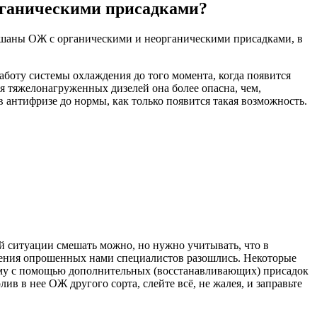
рганическими присадками?
мешаны ОЖ с органическими и неорганическими присадками, в
аботу системы охлаждения до того момента, когда появится
я тяжелонагруженных дизелей она более опасна, чем,
 антифризе до нормы, как только появится такая возможность.
 ситуации смешать можно, но нужно учитывать, что в
мнения опрошенных нами специалистов разошлись. Некоторые
орму с помощью дополнительных (восстанавливающих) присадок
в в нее ОЖ другого сорта, слейте всё, не жалея, и заправьте