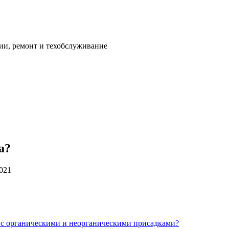
ии, ремонт и техобслуживание
а?
2021
 с органическими и неорганическими присадками?