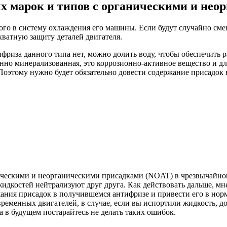
 марок и типов с органическими и нео
ного в систему охлаждения его машины. Если будут случайно с
кватную защиту деталей двигателя.
фриза данного типа нет, можно долить воду, чтобы обеспечить р
нно минерализованная, это коррозионно-активное вещество и дл
оэтому нужно будет обязательно довести содержание присадок в
ческими и неорганическими присадками (NOAT) в чрезвычайной
жидкостей нейтрализуют друг друга. Как действовать дальше, 
ржания присадок в получившемся антифризе и привести его в н
еменных двигателей, в случае, если вы испортили жидкость, доли
 в будущем постарайтесь не делать таких ошибок.