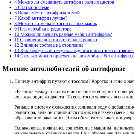
4 Можно ли смешивать антифриз разных цветов
5 Статьи по теме
6 Вода вместо антифриза зимой
7 Какой антифриз лучше?
8 Можно ли мешать тосол разных марок
9 Незамерзайка в радиаторе
10 Можно ли мешать разные марки антифриза?
11 Сравнение дистиллята и электролита
12 Влияние состава на отопление
13 Как вернуть систему охлаждения в штатное состояни
14 Сколько можно проехать на автомобиле без антифриза
Мнение автолюбителей об антифризе
Почему антифриз путают с тосолом? Коротко и ясно о на
«Разница между тосолом и антифризом есть, но это веще
охлаждающие жидкости. То есть тосол является всего л
Раньше в систему охлаждения заливали воду с добавлени
радиатора, ведь он становился похож на вязкую смесь с ч
образованию ржавчины. Этим объясняется такая популярно
Однако когда появились современные машины, использоват
на крыльчатке, станках каналов ГБЦ. Чтобы решить эту