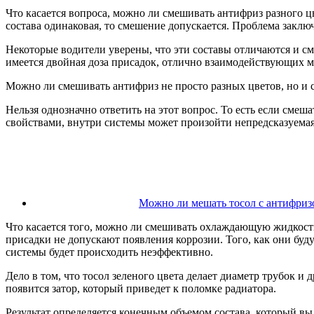
Что касается вопроса, можно ли смешивать антифриз разного цве
состава одинаковая, то смешение допускается. Проблема заклю
Некоторые водители уверены, что эти составы отличаются и сме
имеется двойная доза присадок, отлично взаимодействующих ме
Можно ли смешивать антифриз не просто разных цветов, но и 
Нельзя однозначно ответить на этот вопрос. То есть если смеш
свойствами, внутри системы может произойти непредсказуемая р
Можно ли мешать тосол с антифризо
Что касается того, можно ли смешивать охлаждающую жидкость р
присадки не допускают появления коррозии. Того, как они буду
системы будет происходить неэффективно.
Дело в том, что тосол зеленого цвета делает диаметр трубок
появится затор, который приведет к поломке радиатора.
Результат определяется конечным объемом состава, который вы