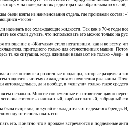
я которым на поверхностях радиатора стал образовываться слой
квы были взяты из наименования отдела, где произвели состав: 
ающийся «тосол».
али называть все охлаждающие жидкости. Так как в 70-е годы вс
ате все стали думать, что использовать его можно только на рус
я отношение к «Жигулям» стало негативным, как и ко всему, что
охладителя, пригодного только для отечественных машин. Пото
Здесь та же ситуация, когда джипами называют не только «Jeep»,
али все: оптовые и розничные продавцы, которые разделяли «о
всем защитить систему охлаждения от появления ржавчины. Поче
ди автовладельцев, да и вообще, в «жигули» только такое средств
 совсем печально. Многие современные изготовители давно перес
 чего она состоит – силикатный, карбоксилатный, лабридный сос
а была исправна, покупайте охладитель от надежного бренда. Ид
рекомендуют использовать его.
упать его. Понятно что в продаже встречаются и поддельные ант