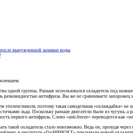
е после вынужденной заливки воды
?
болевшем.
ства одной группы. Раньше использовался охладитель под назван
ишь разновидностью антифриза. Вы же не сравниваете запорожец
ем этиленгликоля, поэтому такая самодельная «охлаждайка» не з
астичками льда. Поскольку раньше двигатели были из чугуна, а р
сть первого антифриза. Слово «anti-freezе» переводится как «
ь такой охладитель стало невозможно. Ведь он, проходя через 
 проблему, в институте «ГосНИИОХТ» придумали новый охладите