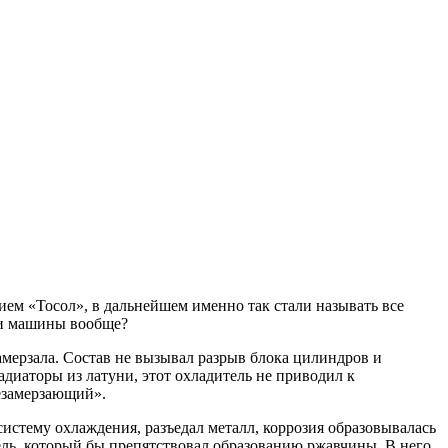
ием «Тосол», в дальнейшем именно так стали называть все
 и машины вообще?
амерзала. Состав не вызывал разрыв блока цилиндров и
адиаторы из латуни, этот охладитель не приводил к
незамерзающий».
систему охлаждения, разъедал металл, коррозия образовывалась
ль, который бы препятствовал образованию ржавчины. В него