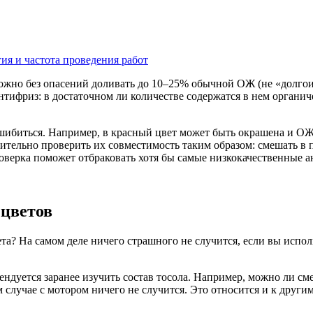
гия и частота проведения работ
жно без опасений доливать до 10–25% обычной ОЖ (не «долгои
тифриз: в достаточном ли количестве содержатся в нем органич
ошибиться. Например, в красный цвет может быть окрашена и ОЖ 
тельно проверить их совместимость таким образом: смешать в п
проверка поможет отбраковать хотя бы самые низкокачественные
цветов
ета? На самом деле ничего страшного не случится, если вы исп
ендуется заранее изучить состав тосола. Например, можно ли см
м случае с мотором ничего не случится. Это относится и к друг