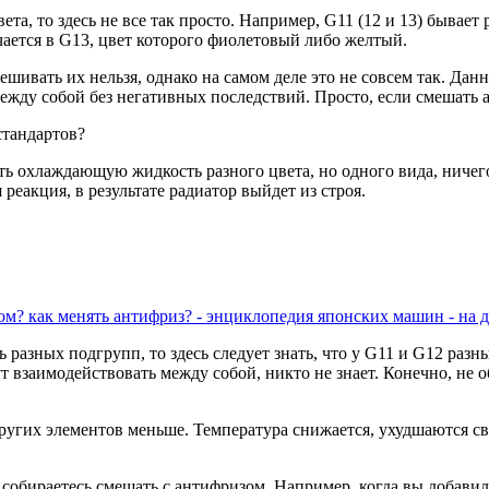
та, то здесь не все так просто. Например, G11 (12 и 13) бывает
чается в G13, цвет которого фиолетовый либо желтый.
шивать их нельзя, однако на самом деле это не совсем так. Дан
жду собой без негативных последствий. Просто, если смешать ан
стандартов?
ать охлаждающую жидкость разного цвета, но одного вида, ничег
еакция, в результате радиатор выйдет из строя.
м? как менять антифриз? - энциклопедия японских машин - на 
азных подгрупп, то здесь следует знать, что у G11 и G12 разны
т взаимодействовать между собой, никто не знает. Конечно, не 
 и других элементов меньше. Температура снижается, ухудшаютс
 собираетесь смешать с антифризом. Например, когда вы добавил