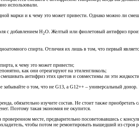
чно использовали.
 одной марки и к чему это может привести. Однако можно ли смеш
коля с добавлением H
О. Желтый или фиолетовый антифриз произ
2
дноатомного спирта. Отличия их лишь в том, что первый являетс
спирта, к чему это может привести;
епонятно, как они отреагируют на этиленгликоль;
 смешивать антифриз этих цветов и совместимы ли эти жидкости
е забывайте о том, что не G13, а G12++ – универсальный донор
енда, обязательно изучите состав. Не стоит также приобретать
енег. Поэтому такая экономия не окупится.
 в проверенном месте, предварительно посоветовавшись с консу
й охладитель, чтобы потом не ремонтировать вышедший из строя р