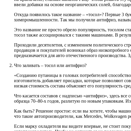
ввели добавки на основе неорганических солей, благодар
Откуда появилось такое название – «тосол»? Первые 3 бу
химпромышленности. Так мы получили антифриз, назыв
Это название не просто обрело популярность, тосолом ст
тосол также ассоциировался с такими машинами. В результ
Проходили десятилетия, с изменением политического стро
продавцов и покупателей возникал образ низкопробного 
предназначается для авто отечественного производства. 
Что заливать – тосол или антифриз?
«Созданию путаницы в головах потребителей способствов
изготовитель добавляет присадки, которые позволяют со
низкая стоимость состава объясняет его популярность сре
Что касается составов с надписью «антифриз», здесь все
образца 70–80-х годов, разлитую по новым упаковкам. Из
Как быть? Решение простое: если вы хотите, чтобы машин
что такие автопроизводители, как Mercedes, Wolksvagen 
Если марку охладителя вы видите впервые, не стоит пок