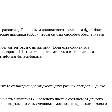
грающей»). Если объем доливаемого антифриза будет более
еские присадки (ОАТ), чтобы он был способен обеспечивать
без нитритов, и с нитритами. Если есть сомнения в
ропорции 1:1, тщательно перемешать и в течение часа
 антифризы-фальсификаты.
ользуете охлаждающую жидкость двух разных брендов. Однако
ешивать антифриз G11 зеленого цвета с составом от другого
им стандартам. То есть смешивать можно антифриз одинакового