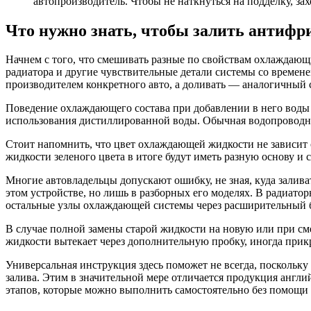
автопроизводитель. Чтобы не наткнуться на подделку, за
Что нужно знать, чтобы залить антифр
Начнем с того, что смешивать разные по свойствам охлаждающие
радиатора и другие чувствительные детали системы со времен
производителем конкретного авто, а доливать — аналогичный
Поведение охлаждающего состава при добавлении в него воды 
использования дистиллированной воды. Обычная водопроводная
Стоит напомнить, что цвет охлаждающей жидкости не зависит о
жидкости зеленого цвета в итоге будут иметь разную основу и 
Многие автовладельцы допускают ошибку, не зная, куда залива
этом устройстве, но лишь в разборных его моделях. В радиато
остальные узлы охлаждающей системы через расширительный 
В случае полной замены старой жидкости на новую или при сме
жидкости вытекает через дополнительную пробку, иногда при
Универсальная инструкция здесь поможет не всегда, посколь
залива. Этим в значительной мере отличается продукция англ
этапов, которые можно выполнить самостоятельно без помощи