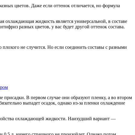
 разных цветов. Даже если оттенок отличается, но формула
ная охлаждающая жидкость является универсальной, в составе
тифриз разных цветов, у вас будет другой оттенок состава.
о плохого не случится. Но если соединить составы с разными
дром
е присадки. В первом случае они образуют пленку, а во втором
обязательно выпадет осадок, однако из-за пленки охлаждение
я свойства охлаждающей жидкости. Наихудший вариант —
и 0,5 л, ничего страшного не произойдет. Однако потом