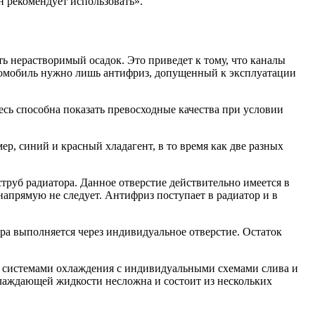
н рекомендует использовать».
ть нерастворимый осадок. Это приведет к тому, что каналы
втомобиль нужно лишь антифриз, допущенный к эксплуатации
сь способна показать превосходные качества при условии
р, синий и красный хладагент, в то время как две разных
струб радиатора. Данное отверстие действительно имеется в
напрямую не следует. Антифриз поступает в радиатор и в
ра выполняется через индивидуальное отверстие. Остаток
и системами охлаждения с индивидуальными схемами слива и
хлаждающей жидкости несложна и состоит из нескольких