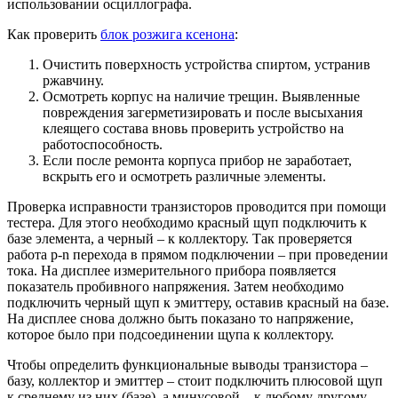
использовании осциллографа.
Как проверить
блок розжига ксенона
:
Очистить поверхность устройства спиртом, устранив
ржавчину.
Осмотреть корпус на наличие трещин. Выявленные
повреждения загерметизировать и после высыхания
клеящего состава вновь проверить устройство на
работоспособность.
Если после ремонта корпуса прибор не заработает,
вскрыть его и осмотреть различные элементы.
Проверка исправности транзисторов проводится при помощи
тестера. Для этого необходимо красный щуп подключить к
базе элемента, а черный – к коллектору. Так проверяется
работа p-n перехода в прямом подключении – при проведении
тока. На дисплее измерительного прибора появляется
показатель пробивного напряжения. Затем необходимо
подключить черный щуп к эмиттеру, оставив красный на базе.
На дисплее снова должно быть показано то напряжение,
которое было при подсоединении щупа к коллектору.
Чтобы определить функциональные выводы транзистора –
базу, коллектор и эмиттер – стоит подключить плюсовой щуп
к среднему из них (базе), а минусовой – к любому другому.