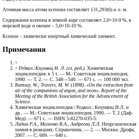
Атомная масса атома ксенона составляет 131,293(6) а. е. м.
Содержание ксенона в земной коре составляет 2,0×10-9 %, в
морской воде и океане – 5,0×10-10 %.
Ксенон – химически инертный химический элемент.
Примечания
↑
↑
Редкол.:Кнунянц И. Л. (гл. ред.).
Химическая
энциклопедия: в 5 т. —
М.
: Советская энциклопедия,
1990. — Т. 2. — С. 548—549. — 671 с. — 100 000 экз.
Ramsay, W.; Travers, M. W. (1898). «On the extraction from
air of the companions of argon, and neon».
Report of the
Meeting of the British Association for the Advancement of
Science
.
Химическая энциклопедия / Редкол.: Кнунянц И.Л. и
др.. —
М.
: Советская энциклопедия, 1990. — Т. 2 (Даф-
Мед). — 671 с. — ISBN 5-82270-035-5.
Лидин Р.А., Молочко В.А., Андреева Л.Л.
Неорганическая
химия в реакциях. Справочник. — 2. — Москва: Дрофа,
2007. — С. 609. — 640 с.