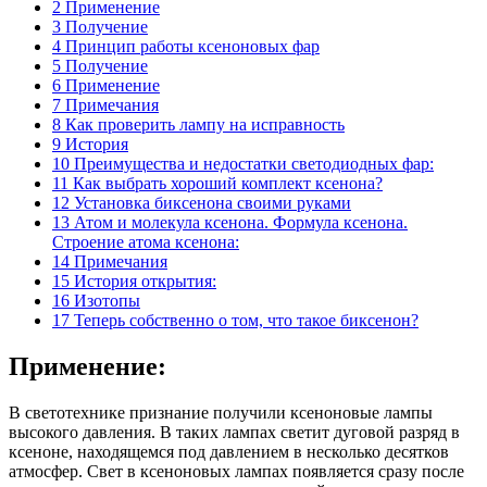
2 Применение
3 Получение
4 Принцип работы ксеноновых фар
5 Получение
6 Применение
7 Примечания
8 Как проверить лампу на исправность
9 История
10 Преимущества и недостатки светодиодных фар:
11 Как выбрать хороший комплект ксенона?
12 Установка биксенона своими руками
13 Атом и молекула ксенона. Формула ксенона.
Строение атома ксенона:
14 Примечания
15 История открытия:
16 Изотопы
17 Теперь собственно о том, что такое биксенон?
Применение:
В светотехнике признание получили ксеноновые лампы
высокого давления. В таких лампах светит дуговой разряд в
ксеноне, находящемся под давлением в несколько десятков
атмосфер. Свет в ксеноновых лампах появляется сразу после