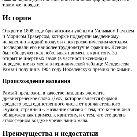
таком же порядке.
История
Открыт в 1898 году британскими учёными Уильямом Рамзаем
и Морисом Траверсом, которые подвергли медленному
испарению жидкий воздух и спектроскопическим методом
исследовали его наиболее труднолетучие фракции. Ксенон
был обнаружен как небольшая примесь к криптону. За
открытие инертных газов (в частности ксенона) и
определение их места в периодической таблице Менделеева
Рамзай получил в 1904 году Нобелевскую премию по химии.
Происхождение названия
Рамзай предложил в качестве названия элемента
древнегреческое слово ξένον, которое является формой
среднего рода единственного числа от прилагательного
«чужой, странный». Название связано с тем, что ксенон был
обнаружен как примесь к криптону, и с тем, что его доля в
атмосферном воздухе чрезвычайно мала.
Преимущества и недостатки