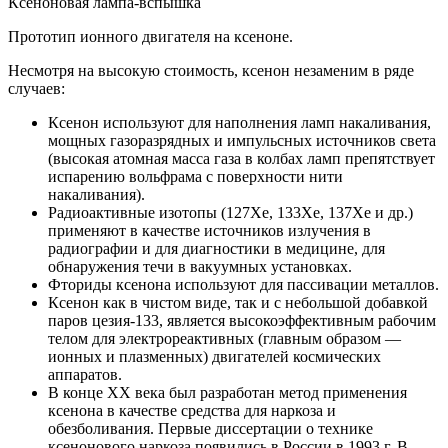
Ксеноновая лампа-вспышка
Прототип ионного двигателя на ксеноне.
Несмотря на высокую стоимость, ксенон незаменим в ряде
случаев:
Ксенон используют для наполнения ламп накаливания,
мощных газоразрядных и импульсных источников света
(высокая атомная масса газа в колбах ламп препятствует
испарению вольфрама с поверхности нити
накаливания).
Радиоактивные изотопы (127Xe, 133Xe, 137Xe и др.)
применяют в качестве источников излучения в
радиографии и для диагностики в медицине, для
обнаружения течи в вакуумных установках.
Фториды ксенона используют для пассивации металлов.
Ксенон как в чистом виде, так и с небольшой добавкой
паров цезия-133, является высокоэффективным рабочим
телом для электрореактивных (главным образом —
ионных и плазменных) двигателей космических
аппаратов.
В конце XX века был разработан метод применения
ксенона в качестве средства для наркоза и
обезболивания. Первые диссертации о технике
ксенонового наркоза появились в России в 1993 г. В