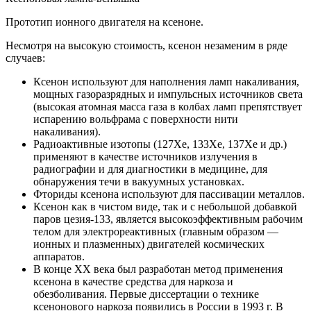
Прототип ионного двигателя на ксеноне.
Несмотря на высокую стоимость, ксенон незаменим в ряде
случаев:
Ксенон используют для наполнения ламп накаливания,
мощных газоразрядных и импульсных источников света
(высокая атомная масса газа в колбах ламп препятствует
испарению вольфрама с поверхности нити
накаливания).
Радиоактивные изотопы (127Xe, 133Xe, 137Xe и др.)
применяют в качестве источников излучения в
радиографии и для диагностики в медицине, для
обнаружения течи в вакуумных установках.
Фториды ксенона используют для пассивации металлов.
Ксенон как в чистом виде, так и с небольшой добавкой
паров цезия-133, является высокоэффективным рабочим
телом для электрореактивных (главным образом —
ионных и плазменных) двигателей космических
аппаратов.
В конце XX века был разработан метод применения
ксенона в качестве средства для наркоза и
обезболивания. Первые диссертации о технике
ксенонового наркоза появились в России в 1993 г. В