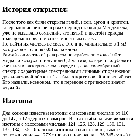
История открытия:
После того как были открыты гелий, неон, аргон и криптон,
завершающие четыре первых периода таблицы Менделеева,
уже не вызывало сомнений, что пятый и шестой периоды
тоже должны оканчиваться инертным газом.
Но найти их удалось не сразу. Это и не удивительно: в 1 м3
воздуха всего лишь 0,08 мл ксенона.
Рамзай совместно с Траверсом переработали около 100 т
жидкого воздуха и получили 0,2 мл газа, который голубовато
светился в электрическом разряде и давал своеобразный
спектр с характерные спектральными линиями от оранжевой
до фиолетовой области. Так был открыт новый инертный газ.
Его назвали, ксеноном, что в переводе с греческого значит
«чужой».
Изотопы
Для ксенона известны изотопы с массовыми числами от 110
до 147, и 12 ядерных изомеров. Из них стабильными являются
изотопы с массовыми числами 124, 126, 128, 129, 130, 131,
132, 134, 136. Остальные изотопы радиоактивны, самые
долгоживущие — 127Xe (период полураспада 36,345 суток) и