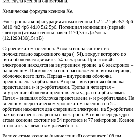
Молекула ксенона одноатомна.
Химическая формула ксенона Xe.
Электронная конфигурация атома ксенона 1s2 2s2 2p6 3s2 3p6
3d10 4s2 4p6 4d10 5s2 5p6. Потенциал ионизации (первый
электрон) атома ксенона равен 1170,35 кДж/моль
(12,1298436(15) эВ).
Строение атома ксенона. Атом ксенона состоит из
положительно заряженного ядра (+54), вокруг которого по
пяти оболочкам движется 54 электрона. При этом 46
электронов находятся на внутреннем уровне, а 8 электронов –
на внешнем. Поскольку ксенон расположен в пятом периоде,
оболочек всего пять. Первая – внутренняя оболочка
представлена s-орбиталью. Вторая – внутренняя оболочка
представлена s- и р-орбиталями. Третья и четвертая –
внутренние оболочки представлены s-, р- и d-орбиталями.
Пятая – внешняя оболочка представлена s- и р-орбиталями. На
внешнем энергетическом уровне атома ксенона на 5s-
орбитали находятся два спаренных электрона, на 5p-орбитали
находятся шесть спаренных электрона. В свою очередь ядро
атома ксенона состоит из 54 протонов и 77 нейтронов. Ксенон
относится к элементам p-семейства.
Радиус атома ксенона (вычисленный) составляет 108 пм.