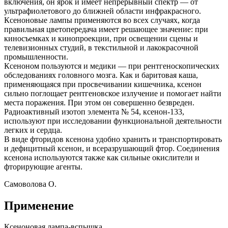
включения, он ярок и имеет непрерывный спектр — от
ультрафиолетового до ближней области инфракрасного.
Ксеноновые лампы применяются во всех случаях, когда
правильная цветопередача имеет решающее значение: при
киносъемках и кинопроекции, при освещении сцены и
телевизионных студий, в текстильной и лакокрасочной
промышленности.
Ксеноном пользуются и медики — при рентгеноскопических
обследованиях головного мозга. Как и баритовая каша,
применяющаяся при просвечивании кишечника, ксенон
сильно поглощает рентгеновское излучение и помогает найти
места поражения. При этом он совершенно безвреден.
Радиоактивный изотоп элемента № 54, ксенон-133,
используют при исследовании функциональной деятельности
легких и сердца.
В виде фторидов ксенона удобно хранить и транспортировать
и дефицитный ксенон, и всеразрушающий фтор. Соединения
ксенона используются также как сильные окислители и
фторирующие агенты.
Самоволова О.
Применение
Ксеноновая лампа-вспышка