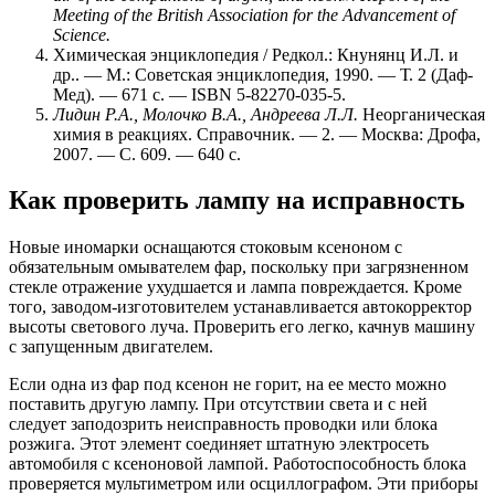
Meeting of the British Association for the Advancement of
Science
.
Химическая энциклопедия / Редкол.: Кнунянц И.Л. и
др.. —
М.
: Советская энциклопедия, 1990. — Т. 2 (Даф-
Мед). — 671 с. — ISBN 5-82270-035-5.
Лидин Р.А., Молочко В.А., Андреева Л.Л.
Неорганическая
химия в реакциях. Справочник. — 2. — Москва: Дрофа,
2007. — С. 609. — 640 с.
Как проверить лампу на исправность
Новые иномарки оснащаются стоковым ксеноном с
обязательным омывателем фар, поскольку при загрязненном
стекле отражение ухудшается и лампа повреждается. Кроме
того, заводом-изготовителем устанавливается автокорректор
высоты светового луча. Проверить его легко, качнув машину
с запущенным двигателем.
Если одна из фар под ксенон не горит, на ее место можно
поставить другую лампу. При отсутствии света и с ней
следует заподозрить неисправность проводки или блока
розжига. Этот элемент соединяет штатную электросеть
автомобиля с ксеноновой лампой. Работоспособность блока
проверяется мультиметром или осциллографом. Эти приборы