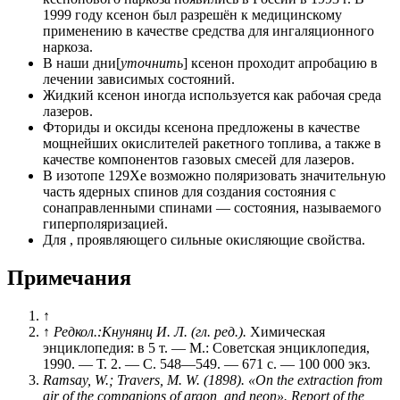
1999 году ксенон был разрешён к медицинскому
применению в качестве средства для ингаляционного
наркоза.
В наши дни[
уточнить
] ксенон проходит апробацию в
лечении зависимых состояний.
Жидкий ксенон иногда используется как рабочая среда
лазеров.
Фториды и оксиды ксенона предложены в качестве
мощнейших окислителей ракетного топлива, а также в
качестве компонентов газовых смесей для лазеров.
В изотопе 129Xe возможно поляризовать значительную
часть ядерных спинов для создания состояния с
сонаправленными спинами — состояния, называемого
гиперполяризацией.
Для , проявляющего сильные окисляющие свойства.
Примечания
↑
↑
Редкол.:Кнунянц И. Л. (гл. ред.).
Химическая
энциклопедия: в 5 т. —
М.
: Советская энциклопедия,
1990. — Т. 2. — С. 548—549. — 671 с. — 100 000 экз.
Ramsay, W.; Travers, M. W. (1898). «On the extraction from
air of the companions of argon, and neon».
Report of the