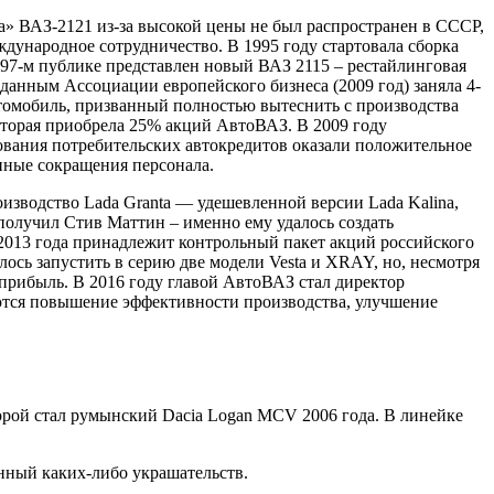
ва» ВАЗ-2121 из-за высокой цены не был распространен в СССР,
ждународное сотрудничество. В 1995 году стартовала сборка
1997-м публике представлен новый ВАЗ 2115 – рестайлинговая
данным Ассоциации европейского бизнеса (2009 год) заняла 4-
втомобиль, призванный полностью вытеснить с производства
оторая приобрела 25% акций АвтоВАЗ. В 2009 году
ования потребительских автокредитов оказали положительное
пные сокращения персонала.
изводство Lada Granta — удешевленной версии Lada Kalina,
получил Стив Маттин – именно ему удалось создать
 2013 года принадлежит контрольный пакет акций российского
лось запустить в серию две модели Vesta и XRAY, но, несмотря
прибыль. В 2016 году главой АвтоВАЗ стал директор
ются повышение эффективности производства, улучшение
орой стал румынский Dacia Logan MCV 2006 года. В линейке
ённый каких-либо украшательств.