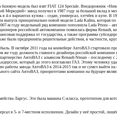
а базовую модель был взят FIAT 124 Speciale. Внедорожник «Ни
ой Меркурий» завод получил в 1987 году за большой вклад в ме
в 4-х вариантах кузова – седан, универсал, хэтчбек и купе. В 
а выпуск принципиально новой модели Lada Kalina, которая по 
2007-м году модельный ряд компании пополнила Lada Priora – а
кционеров российской автокомпании появилась фирма Renault, к
ансовая поддержка от государства, а также программа субсидир
же были предприняты решительные действия, в частности, кру
ыль. В октябре 2011 года на конвейере АвтоВАЗ стартовало про
ом же году должность главного дизайнера российской компании 
партнерство АвтоВАЗ с альянсом Renault-Nissan – последнему с
ндерссон, который до этого возглавлял ГАЗ. Этому человеку уда
 работы завода АвтоВАЗ в 2014-2015 так и не сумел выйти на 
ьного сайта АвтоВАЗ, приоритетами компании на будущее явля
мейства Ларгус. Это была машина С-класса, прототипом для кот
версал в 5- и 7-местном исполнении. Дизайн у неё простой, лиш