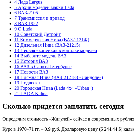
4 Лада Largus
5 Архив моделей марки Lada
6 ВАЗ-2105
7 Трансмиссия и привод
8 ВАЗ-1922
9 О Lada
10 Советский Детройт
11 Коммерческая Нива (ВАЗ-2121Ф)
12 Дизельная Нива (ВАЗ-21215)
13 Первая «копейка» в копилке моделей
14 Выберите модель ВАЗ
15 История ВАЗ
16 ВАЗ в Санкт-Петербурге
17 Новости ВАЗ
18 Пляжная Нива (ВАЗ-212183 «Ландоле»)
19 Подвеска
20 Городская Нива (Lada 4х4 «Urban»)
21 LADA Kalina
Сколько придется заплатить сегодня
Определим стоимость «Жигулей» сейчас в современных рублях, 
Курс в 1970–71 гг. – 0,9 руб. Долларовую цену (6 244,44 $) ка