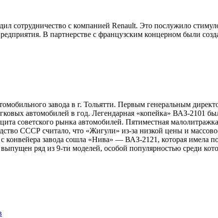
дил сотрудничество с компанией Renault. Это послужило стиму
предприятия. В партнерстве с французским концерном были созда
омобильного завода в г. Тольятти. Первым генеральным директо
легковых автомобилей в год. Легендарная «копейка» ВАЗ-2101 бы
ицита советского рынка автомобилей. Пятиместная малолитражк
водство СССР считало, что «Жигули» из-за низкой цены и массов
 с конвейера завода сошла «Нива» — ВАЗ-2121, которая имела п
 выпущен ряд из 9-ти моделей, особой популярностью среди котор
в