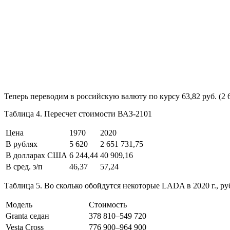
Теперь переводим в российскую валюту по курсу 63,82 руб. (2 65
Таблица 4. Пересчет стоимости ВАЗ-2101
Цена
1970
2020
В рублях
5 620
2 651 731,75
В долларах США
6 244,44
40 909,16
В сред. з/п
46,37
57,24
Таблица 5. Во сколько обойдутся некоторые LADA в 2020 г., ру
Модель
Стоимость
Granta седан
378 810–549 720
Vesta Cross
776 900–964 900