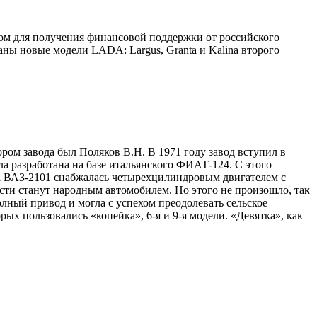
лом для получения финансовой поддержки от российского
ны новые модели LADA: Largus, Granta и Kalina второго
ром завода был Поляков В.Н. В 1971 году завод вступил в
ла разработана на базе итальянского ФИАТ-124. С этого
а ВАЗ-2101 снабжалась четырехцилиндровым двигателем с
ости станут народным автомобилем. Но этого не произошло, так
олный привод и могла с успехом преодолевать сельское
ых пользовались «копейка», 6-я и 9-я модели. «Девятка», как