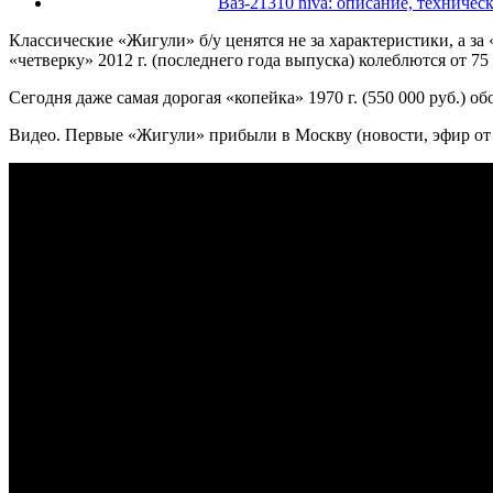
Ваз-21310 niva: описание, техничес
Классические «Жигули» б/у ценятся не за характеристики, а за
«четверку» 2012 г. (последнего года выпуска) колеблются от 75 
Сегодня даже самая дорогая «копейка» 1970 г. (550 000 руб.) об
Видео. Первые «Жигули» прибыли в Москву (новости, эфир от 2