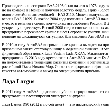
Производство «шестерки» ВАЗ-2106 было начато в 1976 году, з
но на ярмарке в Познани получил золотую медаль. Приз «Золот
нового семейства автомобилей – ВАЗ 2110. Модель выпускалась 
версия ВАЗ 21099. В ноябре 2004 года компания АвтоВАЗ начал
е место в рейтинге самых популярных автомобилей России. В 
устаревшую «десятку». Весной 2008 года в списке основных а
предприятие переживает кризис и несет огромные убытки. Фин
влияние на сложившуюся ситуацию. Для спасения АвтоВАЗ так
В 2010-м году АвтоВАЗ впервые после кризиса выходит на приб
призванной занять стартовую нишу в модельной линейке. В эт
фирменный образ новых Lada Vesta и Lada XRAY. Усиливается 
предприятия. В 2013 году кресло главы АвтоВАЗ занимает Бу А
на положительные тенденции развития компании и оптимизацию
российской Dacia Николя Мор. Согласно информации официал
качества автомобилей и выход на операционную прибыль.
Лада Largus
В 2011 году АвтоВАЗ представил публике первую модель из се
представлены пассажирский универсал и фургон.
Лада Largus R90 (2012 и по сей день) — это пассажирский уни