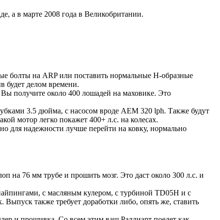
аде, а в марте 2008 года в Великобритании.
нные болты на ARP или поставить нормальные Н-образные
в будет делом времени.
 Вы получите около 400 лошадей на маховике. Это
ками 3.5 дюйма, с насосом вроде AEM 320 lph. Также будут
й мотор легко покажет 400+ л.с. на колесах.
но для надежности лучше перейти на ковку, нормально
п на 76 мм трубе и прошить мозг. Это даст около 300 л.с. и
с пайпингами, с масляным кулером, с турбиной TD05H и с
 Выпуск также требует доработки либо, опять же, ставить
лер и прошивка. Со всем этим ваш Раллиарт поедет как