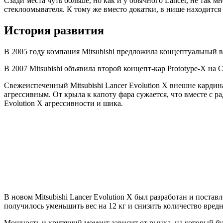
Сзади места чуть больше, но как и у обычного Lancer, не так м
стеклоомывателя. К тому же вместо докатки, в нише находится
История развития
В 2005 году компания Mitsubishi предложила концептуальный в
В 2007 Mitsubishi объявила второй концепт-кар Prototype-X на
Свежеиспеченный Mitsubishi Lancer Evolution X внешне кардин
агрессивным. От крыла к капоту фара сужается, что вместе с р
Evolution X агрессивности и шика.
В новом Mitsubishi Lancer Evolution X был разработан и пос
получилось уменьшить вес на 12 кг и снизить количество вред
Мощность и крутящий момент зависит от рынка, на который будет