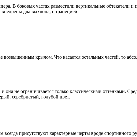
мпера. В боковых частях разместили вертикальные обтекатели и
й внедрены два выхлопа, с трапецией.
лее возвышенным крылом. Что касается остальных частей, то аб
у, и она не ограничивается только классическими оттенками. С
рый, серебристый, голубой цвет.
ем всегда присутствуют характерные черты вроде спортивного р