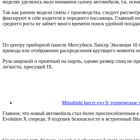
моделях уделялось мало внимания салону автомобиля, т.к. ос
Так как ранние модели сняты с производства, следует рассмот
фиксируют в себе водителя и переднего пассажира. Главный нед
среднего роста не займет много времени поиск удобной посадк
По центру приборной панели Митсубиси Лансер Эволюшн 10 б
привода или отображение распределения крутящего момента по
Руль широкий и приятный на ощупь, однако размер спиц не при
легкости, присущей IX.
Mitsubishi lancer evo 9: технические
Главное, что новый автомобиль стал более приспособленным к 
Evolution X спереди, 9 подушек безопасности и встроенный Blue