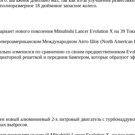
ного. Багажник довольно мал, так как из-за улучшения развесовк
 полноразмерное 18 дюймовое запасное колесо.
ариант нового поколения Mitsubishi Lancer Evolution X на 39 То
 Североамериканском Международном Авто Шоу (North American In
ально изменился по сравнению со своим предшественником Evolu
адиаторной решеткой и передним бампером, которые образуют эфф
тавлен новый алюминиевый 2-х литровый двигатель с турбонадду
ных выбросов.
 поставляться новый Mitsubishi Lancer Evolution X, но все верс