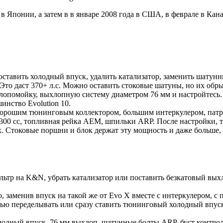
7 в Японии, а затем в в январе 2008 года в США, в феврале в Кан
поставить холодный впуск, удалить катализатор, заменить шату
 Это даст 370+ л.с. Можно оставить стоковые шатуны, но их обры
слопомойку, выхлопную систему диаметром 76 мм и настройтесь.
инство Evolution 10.
орошим тюнинговым коллектором, большим интеркулером, патруб
 сс, топливная рейка AEM, шпильки ARP. После настройки, тако
 Стоковые поршни и блок держат эту мощность и даже больше, 
ьтр на K&N, убрать катализатор или поставить безкатовый выхло
о, заменив впуск на такой же от Evo X вместе с интеркулером, 
тью переделывать или сразу ставить тюнинговый холодный впуск.
одный впуск, 76 мм выхлоп, шатунные болты ARP, буст контрол