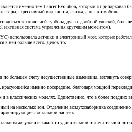
вляется именно тем Lancer Evolution, который я припарковал бы
 фары, агрессивный вид капота, сказка, а не автомобиль!
гордиться технологией турбонаддува с двойной улиткой, больше
ol (активная система управления крутящим моментом).
(AYC) использовала датчики и электронный мозг, которые работ
ся в ней больше всего. Делов-то.
ои по большем счету несущественные изменения, взглянуть сове
а, красующейся именно посередине, благодаря мощной переклади
к и в классических моделях. Единственно, что в более поздних 
ный на несколько зон. Отделение воздухозаборника соединенно 
гармонирующие с остальной частью.
тальном же уловить какой-то удивительной отличительной нотки