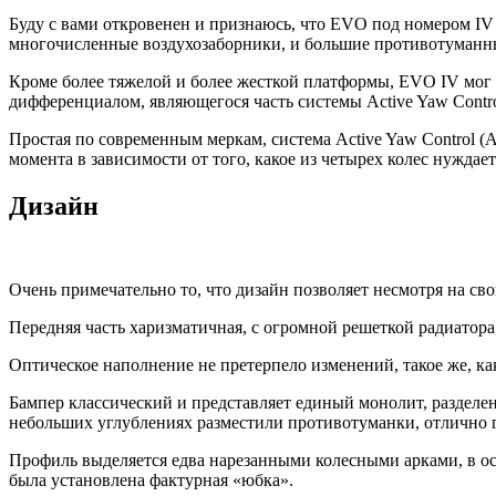
Буду с вами откровенен и признаюсь, что EVO под номером IV я
многочисленные воздухозаборники, и большие противотуманные
Кроме более тяжелой и более жесткой платформы, EVO IV мог 
дифференциалом, являющегося часть системы Active Yaw Contr
Простая по современным меркам, система Active Yaw Control 
момента в зависимости от того, какое из четырех колес нуждает
Дизайн
Очень примечательно то, что дизайн позволяет несмотря на св
Передняя часть харизматичная, с огромной решеткой радиатор
Оптическое наполнение не претерпело изменений, такое же, ка
Бампер классический и представляет единый монолит, разделен
небольших углублениях разместили противотуманки, отлично 
Профиль выделяется едва нарезанными колесными арками, в ос
была установлена фактурная «юбка».