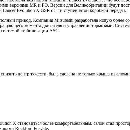
ими версиями MR и FQ. Версии для Великобритании будут поставл
и Lancer Evolution X GSR с 5-ти ступенчатой коробкой передач.
еет полный привод. Компания Mitsubishi разработала новую бол
я вращающего момента двигателя и управления тормозами. Систем
й системой стабилизации ASC.
ы снизить центр тяжести, была сделана не только крыша из алюми
volution X становиться более комфортабельным, салон стал прост
иками Rockford Fosgate.