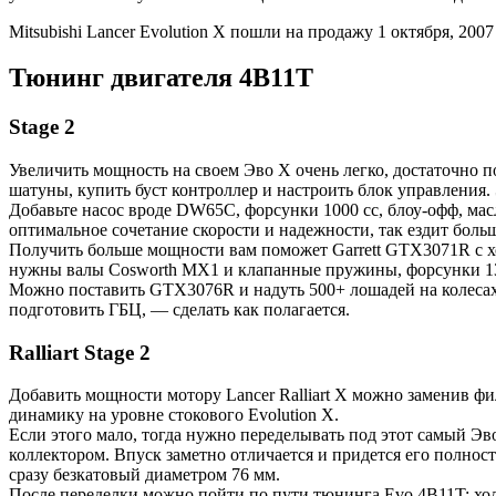
Mitsubishi Lancer Evolution X пошли на продажу 1 октября, 200
Тюнинг двигателя 4B11T
Stage 2
Увеличить мощность на своем Эво Х очень легко, достаточно 
шатуны, купить буст контроллер и настроить блок управления.
Добавьте насос вроде DW65C, форсунки 1000 сс, блоу-офф, ма
оптимальное сочетание скорости и надежности, так ездит больш
Получить больше мощности вам поможет Garrett GTX3071R с х
нужны валы Cosworth MX1 и клапанные пружины, форсунки 1300
Можно поставить GTX3076R и надуть 500+ лошадей на колесах.
подготовить ГБЦ, — сделать как полагается.
Ralliart Stage 2
Добавить мощности мотору Lancer Ralliart X можно заменив фил
динамику на уровне стокового Evolution X.
Если этого мало, тогда нужно переделывать под этот самый Эв
коллектором. Впуск заметно отличается и придется его полнос
сразу безкатовый диаметром 76 мм.
После переделки можно пойти по пути тюнинга Evo 4B11T: хол