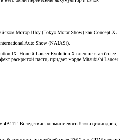
и в него были перенесены аккумулятор и бачок
кийском Мотор Шоу (Tokyo Motor Show) как Concept-X.
ternational Auto Show (NAIAS)).
tion IX. Новый Lancer Evolution X внешне стал более
ект раскрытой пасти, придает морде Mitsubishi Lancer
вом 4B11T. Вследствие алюминиевого блока цилиндров,
ии будут иметь по крайней мере 276,2 л.с. (JDM версия).