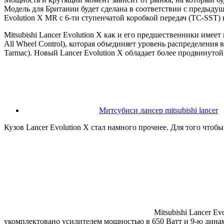
Модель для Британии будет сделана в соответствии с предыдущ
Evolution X MR c 6-ти ступенчатой коробкой передач (TC-SST) 
Mitsubishi Lancer Evolution X как и его предшественники им
All Wheel Control), которая объединяет уровень распределени
Tarmac). Новый Lancer Evolution X обладает более продвинуто
Митсубиси лансер mitsubishi lancer
Кузов Lancer Evolution X стал намного прочнее. Для того чтоб
Mitsubishi Lancer E
укомплектовано усилителем мощностью в 650 Ватт и 9-ю динам