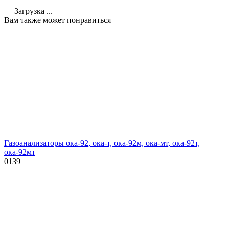
Загрузка ...
Вам также может понравиться
Газоанализаторы ока-92, ока-т, ока-92м, ока-мт, ока-92т,
ока-92мт
0
139