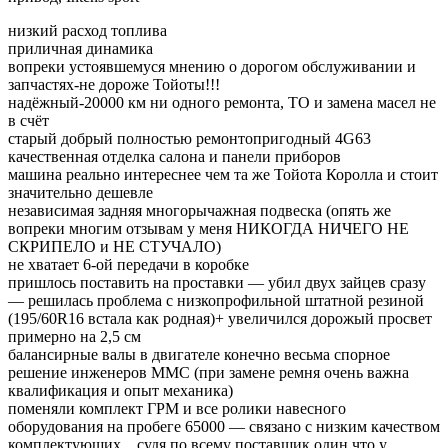
низкий расход топлива
приличная динамика
вопреки устоявшемуся мнению о дорогом обслуживании и
запчастях-не дороже Тойоты!!!
надёжный-20000 км ни одного ремонта, ТО и замена масел не
в счёт
старый добрый полностью ремонтопригодный 4G63
качественная отделка салона и панели приборов
машина реально интереснее чем та же Тойота Королла и стоит
значительно дешевле
независимая задняя многорычажная подвеска (опять же
вопреки многим отзывам у меня НИКОГДА НИЧЕГО НЕ
СКРИПЕЛО и НЕ СТУЧАЛО)
не хватает 6-ой передачи в коробке
пришлось поставить на проставки — убил двух зайцев сразу
— решилась проблема с низкопрофильной штатной резиной
(195/60R16 встала как родная)+ увеличился дорожый просвет
примерно на 2,5 см
балансирные валы в двигателе конечно весьма спорное
решение инженеров MMC (при замене ремня очень важна
квалификация и опыт механика)
поменяли комплект ГРМ и все ролики навесного
оборудования на пробеге 65000 — связано с низким качеством
комплектующих…судя по всему поставщик один что у