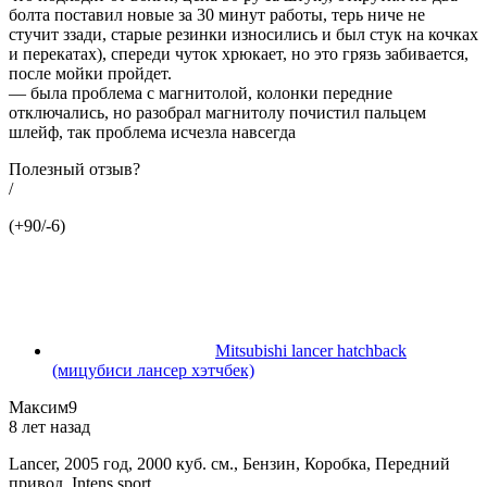
болта поставил новые за 30 минут работы, терь ниче не
стучит ззади, старые резинки износились и был стук на кочках
и перекатах), спереди чуток хрюкает, но это грязь забивается,
после мойки пройдет.
— была проблема с магнитолой, колонки передние
отключались, но разобрал магнитолу почистил пальцем
шлейф, так проблема исчезла навсегда
Полезный отзыв?
/
(+90/-6)
Mitsubishi lancer hatchback
(мицубиси лансер хэтчбек)
Максим9
8 лет назад
Lancer, 2005 год, 2000 куб. см., Бензин, Коробка, Передний
привод, Intens sport