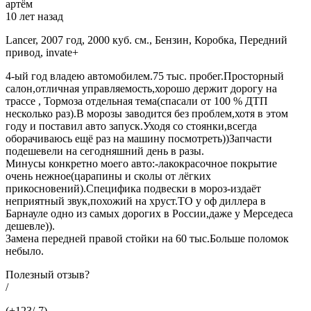
артём
10 лет назад
Lancer, 2007 год, 2000 куб. см., Бензин, Коробка, Передний
привод, invate+
4-ый год владею автомобилем.75 тыс. пробег.Просторный
салон,отличная управляемость,хорошо держит дорогу на
трассе , Тормоза отдельная тема(спасали от 100 % ДТП
несколько раз).В морозы заводится без проблем,хотя в этом
году и поставил авто запуск.Уходя со стоянки,всегда
оборачиваюсь ещё раз на машину посмотреть))Запчасти
подешевели на сегодняшний день в разы.
Минусы конкретно моего авто:-лакокрасочное покрытие
очень нежное(царапины и сколы от лёгких
прикосновений).Специфика подвески в мороз-издаёт
неприятный звук,похожий на хруст.ТО у оф диллера в
Барнауле одно из самых дорогих в России,даже у Мерседеса
дешевле)).
Замена передней правой стойки на 60 тыс.Больше поломок
небыло.
Полезный отзыв?
/
(+123/-7)