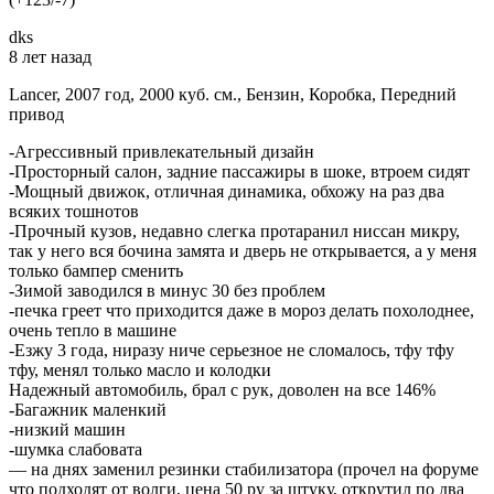
dks
8 лет назад
Lancer, 2007 год, 2000 куб. см., Бензин, Коробка, Передний
привод
-Агрессивный привлекательный дизайн
-Просторный салон, задние пассажиры в шоке, втроем сидят
-Мощный движок, отличная динамика, обхожу на раз два
всяких тошнотов
-Прочный кузов, недавно слегка протаранил ниссан микру,
так у него вся бочина замята и дверь не открывается, а у меня
только бампер сменить
-Зимой заводился в минус 30 без проблем
-печка греет что приходится даже в мороз делать похолоднее,
очень тепло в машине
-Езжу 3 года, ниразу ниче серьезное не сломалось, тфу тфу
тфу, менял только масло и колодки
Надежный автомобиль, брал с рук, доволен на все 146%
-Багажник маленкий
-низкий машин
-шумка слабовата
— на днях заменил резинки стабилизатора (прочел на форуме
что подходят от волги, цена 50 ру за штуку, открутил по два