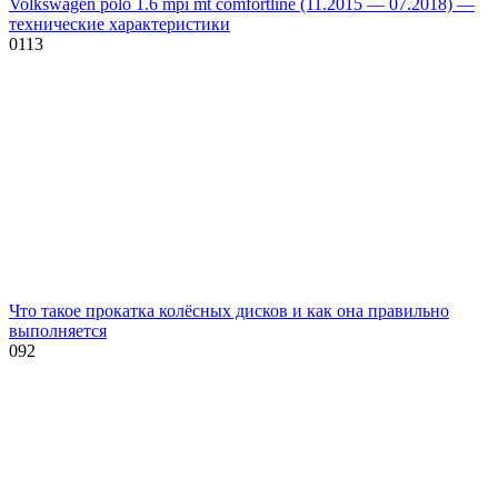
Volkswagen polo 1.6 mpi mt comfortline (11.2015 — 07.2018) —
технические характеристики
0
113
Что такое прокатка колёсных дисков и как она правильно
выполняется
0
92