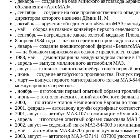
, декабрь — создание на базе Минского автозавода Бара
объединения «АвтоМАЗ».
, сентябрь — создание на базе производственного объе
директором которого назначен Дёмин И. М.
, октябрь — вручение объединению «БелавтоМАЗ» межд
, май — сборка на главном конвейере первого седельног
, сентябрь — награждение завода золотой медалью Пловд
8 апреля 1984 года — начало серийного производства ав
, январь — создание внешнеторговой фирмы «БелавтоМА
— на большом парижском автосалоне представлен созда
1988, май — демонстрация на международном салоне в 
, апрель — выпуск миллионного автомобиля МАЗ.
, август — с нового главного конвейера сошёл первый ав
, июнь — создание автобусного производства. Выпуск пе
, март — выпуск первого магистрального тягача МАЗ-54
международных перевозок.
, ноябрь — изготовлен первый опытный образец троллей
, июнь — с технологических линий автобусного филиала 
2000, — по итогам этапов Чемпионатов Европы по трак-
2001, февраль — автозаводу вручён сертификат соответс
2001, август — автобус МАЗ-107 в номинации «Лучший ав
, апрель — изготовлен опытный образец самосвала МАЗ-5
2002, август — седельный тягач МАЗ-544003 в номинаци
, май — автомобиль МАЗ-4370 признан лучшим коммерчес
2003, август — автопоезд МАЗ-437141+837300 удостоен