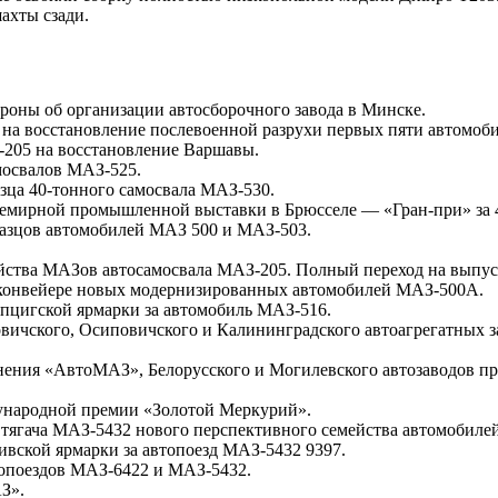
шахты сзади.
ороны об организации автосборочного завода в Минске.
а на восстановление послевоенной разрухи первых пяти автомоб
-205 на восстановление Варшавы.
мосвалов МАЗ-525.
зца 40-тонного самосвала МАЗ-530.
Всемирной промышленной выставки в Брюсселе — «Гран-при» за 
разцов автомобилей МАЗ 500 и МАЗ-503.
ейства МАЗов автосамосвала МАЗ-205. Полный переход на выпу
м конвейере новых модернизированных автомобилей МАЗ-500А.
йпцигской ярмарки за автомобиль МАЗ-516.
новичского, Осиповичского и Калининградского автоагрегатных 
динения «АвтоМАЗ», Белорусского и Могилевского автозаводов 
ународной премии «Золотой Меркурий».
о тягача МАЗ-5432 нового перспективного семейства автомобиле
ивской ярмарки за автопоезд МАЗ-5432 9397.
топоездов МАЗ-6422 и МАЗ-5432.
З».