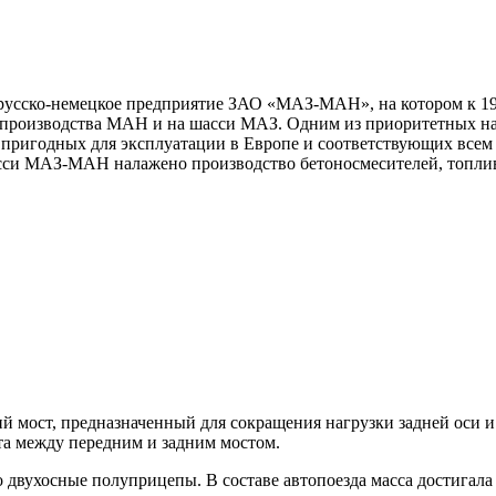
русско-немецкое предприятие ЗАО «МАЗ-МАН», на котором к 19
 производства МАН и на шасси МАЗ. Одним из приоритетных на
, пригодных для эксплуатации в Европе и соответствующих все
асси МАЗ-МАН налажено производство бетоносмесителей, топлив
 мост, предназначенный для сокращения нагрузки задней оси и
а между передним и задним мостом.
то двухосные полуприцепы. В составе автопоезда масса достига