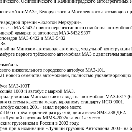
новичского, Осиповичского и Калининградского автоагрегатных 
динения «АвтоМАЗ», Белорусского и Могилевского автозаводов 
ународной премии «Золотой Меркурий».
о тягача МАЗ-5432 нового перспективного семейства автомобиле
ивской ярмарки за автопоезд МАЗ-5432 9397.
топоездов МАЗ-6422 и МАЗ-5432.
З».
нный на Минском автозаводе автопоезд модульной конструкции
Гамбурге первого трёхосного автомобиля МАЗ с двигателем зап
томобиль.
рвого низкопольного городского автобуса МАЗ-101.
421 нового семейства автомобилей, полностью удовлетворяющих
буса МАЗ-103Т.
сошёл 1000-й автобус с маркой МАЗ.
триалу экипаж Минского автозавода на автомобиле МАЗ-6317 (6х
твия системы качества международному стандарту ИСО 9001.
тобус салона 2001» занял первое место.
51605 с трёхсторонней разгрузкой, двигателем ЯМЗ-238 ДЕ2.
и «Лучший грузовик MIMS-2002» занял 1-е место.
ким грузовиком в России в 2003 году.
 Гран-при в номинации «Лучший грузовик Автосалона-2003» на 