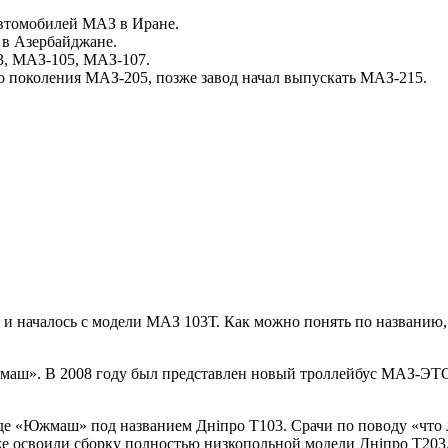
автомобилей МАЗ в Иране.
 в Азербайджане.
3, МАЗ-105, МАЗ-107.
о поколения МАЗ-205, позже завод начал выпускать МАЗ-215.
 и началось с модели МАЗ 103Т. Как можно понять по названию
нмаш». В 2008 году был представлен новый троллейбус МАЗ-ЭТО
де «Южмаш» под названием Днiпро Т103. Срачи по поводу «что 
же освоили сборку полностью низкопольной модели Днiпро Т203.