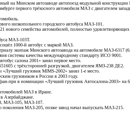
нный на Минском автозаводе автопоезд модульной конструкции
Гамбурге первого трёхосного автомобиля МАЗ с двигателем зап
томобиль.
рвого низкопольного городского автобуса МАЗ-101.
421 нового семейства автомобилей, полностью удовлетворяющих
буса МАЗ-103Т.
сошёл 1000-й автобус с маркой МАЗ.
триалу экипаж Минского автозавода на автомобиле МАЗ-6317 (6х
твия системы качества международному стандарту ИСО 9001.
тобус салона 2001» занял первое место.
51605 с трёхсторонней разгрузкой, двигателем ЯМЗ-238 ДЕ2.
и «Лучший грузовик MIMS-2002» занял 1-е место.
ким грузовиком в России в 2003 году.
 Гран-при в номинации «Лучший грузовик Автосалона-2003» на 
автомобилей МАЗ в Иране.
 в Азербайджане.
3, МАЗ-105, МАЗ-107.
о поколения МАЗ-205, позже завод начал выпускать МАЗ-215.