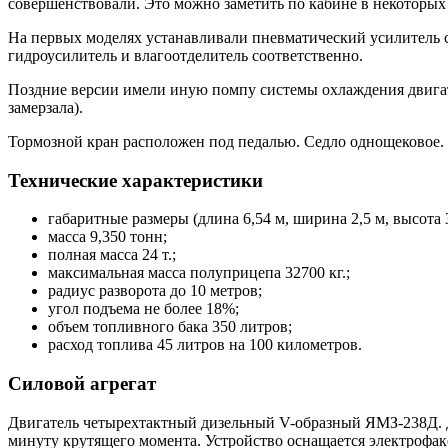
совершенствовали. Это можно заметить по кабине в некоторых
На первых моделях устанавливали пневматический усилитель с
гидроусилитель и влагоотделитель соответственно.
Поздние версии имели иную помпу системы охлаждения двигате
замерзала).
Тормозной кран расположен под педалью. Седло однощековое. 
Технические характеристики
габаритные размеры (длина 6,54 м, ширина 2,5 м, высота 3
масса 9,350 тонн;
полная масса 24 т.;
максимальная масса полуприцепа 32700 кг.;
радиус разворота до 10 метров;
угол подъема не более 18%;
объем топливного бака 350 литров;
расход топлива 45 литров на 100 километров.
Силовой агрегат
Двигатель четырехтактный дизельный V-образный ЯМЗ-238Д. До
минуту крутящего момента. Устройство оснащается электрофак