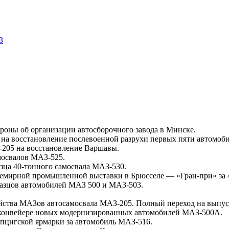
З
ороны об организации автосборочного завода в Минске.
а на восстановление послевоенной разрухи первых пяти автомоб
-205 на восстановление Варшавы.
мосвалов МАЗ-525.
зца 40-тонного самосвала МАЗ-530.
Всемирной промышленной выставки в Брюсселе — «Гран-при» за 
разцов автомобилей МАЗ 500 и МАЗ-503.
ейства МАЗов автосамосвала МАЗ-205. Полный переход на выпу
м конвейере новых модернизированных автомобилей МАЗ-500А.
йпцигской ярмарки за автомобиль МАЗ-516.