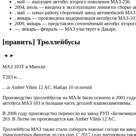
, май — выпущен автобус второго поколения МАЗ-256.
2004, июль — введена в эксплуатацию линия по сборке 
, май — начал работу сборочный завод автомобилей МАЗ
, январь — произведена модернизация автобусов МАЗ-10
2009, январь — представлен сочленённый автобус второг
—, январь—февраль — МАЗ участвует в Дакаре.
[править] Троллейбусы
◄ ►
МАЗ 103Т в Минске
Т203 и…
…и Amber Vilnis 12 AC. Найди 10 отличий
Производство троллейбусов на МАЗе было освоено в 2001 году
автобуса МАЗ 103 и большая часть деталей взаимозаменяемы.
В 2006 году производство перенесли на завод РУП «Белкомму
203. В Литве он производится как Amber Vilnis 12 AC.
Троллейбусы МАЗ также стали собирать южные соседи на заво
транспортных фанатов до сих пор. С 2017 года днепровцы так