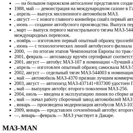
— на большом парижском автосалоне представлен созда
1988, май — демонстрация на международном салоне в 
, апрель — выпуск миллионного автомобиля МАЗ.
, август — с нового главного конвейера сошёл первый ав
, июнь — создание автобусного производства. Выпуск пе
, март — выпуск первого магистрального тягача МАЗ-54
международных перевозок.
, ноябрь — изготовлен первый опытный образец троллей
, июнь — с технологических линий автобусного филиала 
2000, — по итогам этапов Чемпионатов Европы по трак-
2001, февраль — автозаводу вручён сертификат соответс
2001, август — автобус МАЗ-107 в номинации «Лучший ав
, апрель — изготовлен опытный образец самосвала МАЗ-5
2002, август — седельный тягач МАЗ-544003 в номинаци
, май — автомобиль МАЗ-4370 признан лучшим коммерчес
2003, август — автопоезд МАЗ-437141+837300 удостоен
, май — выпущен автобус второго поколения МАЗ-256.
2004, июль — введена в эксплуатацию линия по сборке 
, май — начал работу сборочный завод автомобилей МАЗ
, январь — произведена модернизация автобусов МАЗ-10
2009, январь — представлен сочленённый автобус второг
—, январь—февраль — МАЗ участвует в Дакаре.
МАЗ-MAN