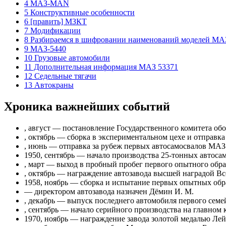
4 МАЗ-MAN
5 Конструктивные особенности
6 [править] МЗКТ
7 Модификации
8 Разбираемся в шифровании наименований моделей МА
9 МАЗ-5440
10 Грузовые автомобили
11 Дополнительная информация МАЗ 53371
12 Седельные тягачи
13 Автокраны
Хроника важнейших событий
, август — постановление Государственного комитета об
, октябрь — сборка в экспериментальном цехе и отправк
, июнь — отправка за рубеж первых автосамосвалов МАЗ
1950, сентябрь — начало производства 25-тонных автоса
, март — выход в пробный пробег первого опытного обра
, октябрь — награждение автозавода высшей наградой 
1958, ноябрь — сборка и испытание первых опытных об
— директором автозавода назначен Дёмин И. М.
, декабрь — выпуск последнего автомобиля первого сем
, сентябрь — начало серийного производства на главно
1970, ноябрь — награждение завода золотой медалью Ле