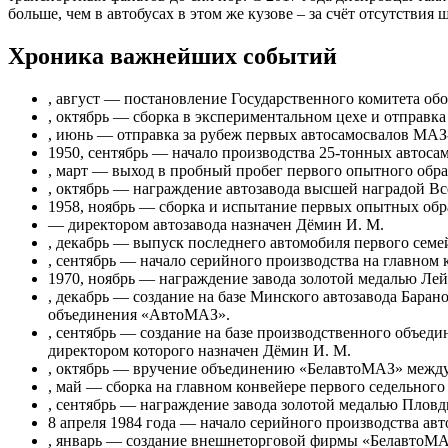
больше, чем в автобусах в этом же кузове – за счёт отсутствия 
Хроника важнейших событий
, август — постановление Государственного комитета об
, октябрь — сборка в экспериментальном цехе и отправк
, июнь — отправка за рубеж первых автосамосвалов МАЗ
1950, сентябрь — начало производства 25-тонных автоса
, март — выход в пробный пробег первого опытного обра
, октябрь — награждение автозавода высшей наградой 
1958, ноябрь — сборка и испытание первых опытных об
— директором автозавода назначен Дёмин И. М.
, декабрь — выпуск последнего автомобиля первого сем
, сентябрь — начало серийного производства на главно
1970, ноябрь — награждение завода золотой медалью Ле
, декабрь — создание на базе Минского автозавода Бара
объединения «АвтоМАЗ».
, сентябрь — создание на базе производственного объе
директором которого назначен Дёмин И. М.
, октябрь — вручение объединению «БелавтоМАЗ» межд
, май — сборка на главном конвейере первого седельног
, сентябрь — награждение завода золотой медалью Пловд
8 апреля 1984 года — начало серийного производства ав
, январь — создание внешнеторговой фирмы «БелавтоМА