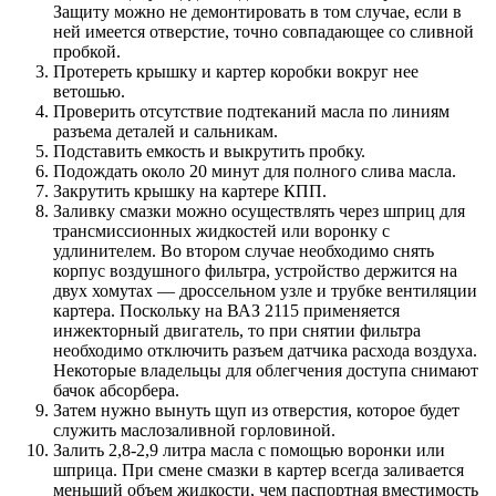
Защиту можно не демонтировать в том случае, если в
ней имеется отверстие, точно совпадающее со сливной
пробкой.
Протереть крышку и картер коробки вокруг нее
ветошью.
Проверить отсутствие подтеканий масла по линиям
разъема деталей и сальникам.
Подставить емкость и выкрутить пробку.
Подождать около 20 минут для полного слива масла.
Закрутить крышку на картере КПП.
Заливку смазки можно осуществлять через шприц для
трансмиссионных жидкостей или воронку с
удлинителем. Во втором случае необходимо снять
корпус воздушного фильтра, устройство держится на
двух хомутах — дроссельном узле и трубке вентиляции
картера. Поскольку на ВАЗ 2115 применяется
инжекторный двигатель, то при снятии фильтра
необходимо отключить разъем датчика расхода воздуха.
Некоторые владельцы для облегчения доступа снимают
бачок абсорбера.
Затем нужно вынуть щуп из отверстия, которое будет
служить маслозаливной горловиной.
Залить 2,8-2,9 литра масла с помощью воронки или
шприца. При смене смазки в картер всегда заливается
меньший объем жидкости, чем паспортная вместимость