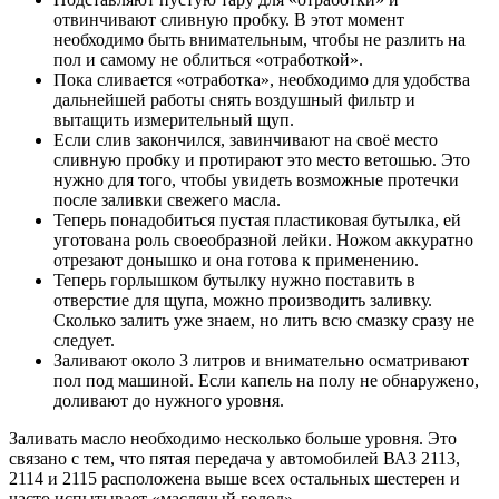
отвинчивают сливную пробку. В этот момент
необходимо быть внимательным, чтобы не разлить на
пол и самому не облиться «отработкой».
Пока сливается «отработка», необходимо для удобства
дальнейшей работы снять воздушный фильтр и
вытащить измерительный щуп.
Если слив закончился, завинчивают на своё место
сливную пробку и протирают это место ветошью. Это
нужно для того, чтобы увидеть возможные протечки
после заливки свежего масла.
Теперь понадобиться пустая пластиковая бутылка, ей
уготована роль своеобразной лейки. Ножом аккуратно
отрезают донышко и она готова к применению.
Теперь горлышком бутылку нужно поставить в
отверстие для щупа, можно производить заливку.
Сколько залить уже знаем, но лить всю смазку сразу не
следует.
Заливают около 3 литров и внимательно осматривают
пол под машиной. Если капель на полу не обнаружено,
доливают до нужного уровня.
Заливать масло необходимо несколько больше уровня. Это
связано с тем, что пятая передача у автомобилей ВАЗ 2113,
2114 и 2115 расположена выше всех остальных шестерен и
часто испытывает «масляный голод».