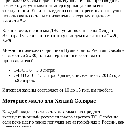
При выборе масла в двигатель Hyundai Elantra производитель
рекомендует учитывать температурные условия его
эксплуатации. Если речь идет о северных регионах, то лучше
использовать составы с низкотемпературным индексом
вязкости 5w.
Как правило, в системы ДВС, установленные на Хендай
Элантра J3, заливают синтетику с индексом вязкости 5w20,
5w30.
Можно использовать оригинал Hyundai либо Premium Gasoline
с вязкостью 5w30, или альтернативные составы от
производителей:
G4FC 1.6 – 3,3 литра;
G4KD 2.0 – 4,1 литра. Для версий, начиная с 2012 года
5,8 литров.
Интервал замены составляет от 10 до 15 тыс. км пробега.
Моторное масло для Хендай Солярис
Каждый владелец старается максимально продлить
эксплуатационный ресурс силового агрегата ТС. Особенно,
если речь идет о таких популярных автомобилях в России, как