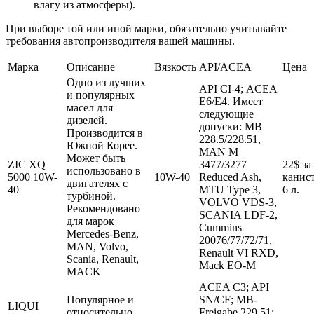
влагу из атмосферы).
При выборе той или иной марки, обязательно учитывайте
требования автопроизводителя вашей машины.
Марка
Описание
Вязкость
API/ACEA
Цена
Одно из лучших
API CІ-4; ACEA
и популярных
E6/E4. Имеет
масел для
следующие
дизелей.
допуски: MB
Производится в
228.5/228.51,
Южной Корее.
MAN M
Может быть
ZIC XQ
3477/3277
22$ за
использовано в
5000 10W-
10W-40
Reduced Ash,
канис
двигателях с
40
MTU Type 3,
6 л.
турбиной.
VOLVO VDS-3,
Рекомендовано
SCANIA LDF-2,
для марок
Cummins
Mercedes-Benz,
20076/77/72/71,
MAN, Volvo,
Renault VI RXD,
Scania, Renault,
Mack EO-M
MACK
ACEA C3; API
Популярное и
SN/CF; MB-
LIQUI
относительно
Freigabe 229.51;