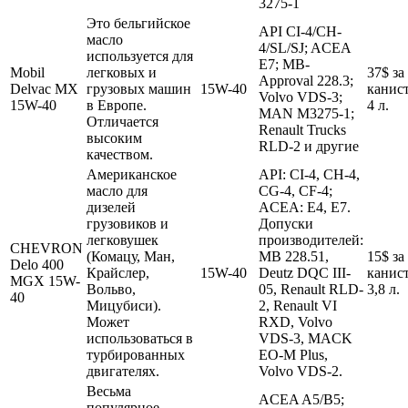
3275-1
Это бельгийское
API CI-4/CH-
масло
4/SL/SJ; ACEA
используется для
E7; MB-
Mobil
легковых и
37$ за
Approval 228.3;
Delvac MX
грузовых машин
15W-40
канис
Volvo VDS-3;
15W-40
в Европе.
4 л.
MAN M3275-1;
Отличается
Renault Trucks
высоким
RLD-2 и другие
качеством.
Американское
API: CI-4, CH-4,
масло для
CG-4, CF-4;
дизелей
ACEA: E4, E7.
грузовиков и
Допуски
легковушек
производителей:
CHEVRON
(Комацу, Ман,
MB 228.51,
15$ за
Delo 400
Крайслер,
15W-40
Deutz DQC III-
канис
MGX 15W-
Вольво,
05, Renault RLD-
3,8 л.
40
Мицубиси).
2, Renault VI
Может
RXD, Volvo
использоваться в
VDS-3, MACK
турбированных
EO-M Plus,
двигателях.
Volvo VDS-2.
Весьма
ACEA A5/B5;
популярное