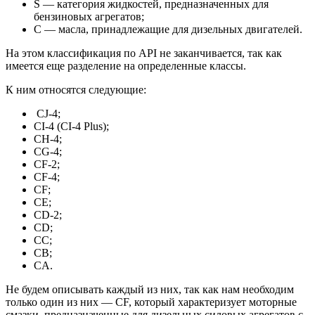
S — категория жидкостей, предназначенных для
бензиновых агрегатов;
C — масла, принадлежащие для дизельных двигателей.
На этом классификация по API не заканчивается, так как
имеется еще разделение на определенные классы.
К ним относятся следующие:
CJ-4;
CI-4 (CI-4 Plus);
CH-4;
CG-4;
CF-2;
CF-4;
CF;
CE;
CD-2;
CD;
CC;
CB;
CA.
Не будем описывать каждый из них, так как нам необходим
только один из них — CF, который характеризует моторные
смазки, предназначенные для дизельных силовых агрегатов с