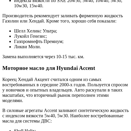
индексы вязкости по SAE 20w50, 5w40, 10w40, 5w30,
10w30, 15w40.
Производитель рекомендует заливать фирменную жидкость
Газолин или Хендай. Кроме того, хорошо себя показали:
Шелл Хеликс Ультра;
Лукойл Генезис;
Газпромнефть Премиум;
Ликви Моли.
Замена выполняется через 10-15 тыс. км.
Моторное масло для Hyundai Accent
Кореец Хендай Акцент считался одним из самых
востребованных в середине 2000-х годов. Пользуется спросом
у новичков и опытных владельцев. Авто раскупали в таких
масштабах, что вторичный рынок переполнен этими
моделями.
В силовые агрегаты Accent заливают синтетическую жидкость
с индексом вязкости 5w40, 5w30. Наиболее востребованные
масла для системы ДВС:
Shell Helix;