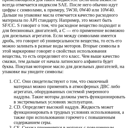
всегда отмечается индексом SAE. После него обычно идут
цифры с символами, к примеру, 5W30, 0W40 или 10W40.
Дальше на упаковке масла отмечается качество расходного
материала по API стандарту. Например, это может быть
SF/CC. S говорит о том, что расходное вещество подходит и
для бензиновых двигателей, а С — его применение возможно
для дизельных агрегатов. Если между символами имеется
дробь, это говорит об универсальности вещества, то есть его
можно заливать в разные виды моторов. Вторые символы в
этой маркировке говорят о свойствах использования
вещества, то есть определяют его класс. Чем выше качество
смазки, тем дальше от начала латинского алфавита будет
буква. Покупая моторное масло для дизельных двигателей, на
упаковке вы увидите символы:
СС. Они свидетельствуют о том, что смазочный
материал можно применять в атмосферных ДВС либо
агрегатах, оборудованных системой умеренного
наддува. Такие моторы должны уметь функционировать
в экстремальных условиях эксплуатции.
CD. Определяет высокий наддув. Жидкость может
функционировать в трудных условиях использования, а
также при использовании горючего с повышенным
содержанием серы.
СЕ. Смазка применяется в моторах с повышенным