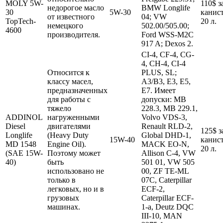
MOLY 5W-
110$ з
недорогое масло
BMW Longlife
30
5W-30
канис
от известного
04; VW
TopTech-
20 л.
немецкого
502.00/505.00;
4600
производителя.
Ford WSS-M2C
917 A; Dexos 2.
CI-4, CF-4, CG-
4, CH-4, CI-4
Относится к
PLUS, SL;
классу масел,
A3/B3, E3, E5,
предназначенных
E7. Имеет
для работы с
допуски: MB
тяжело
228.3, MB 229.1,
ADDINOL
нагруженными
Volvo VDS-3,
Diesel
двигателями
Renault RLD-2,
125$ з
Longlife
(Heavy Duty
Global DHD-1,
15W-40
канис
MD 1548
Engine Oil).
MACK EO-N,
20 л.
(SAE 15W-
Поэтому может
Allison C-4, VW
40)
быть
501 01, VW 505
использовано не
00, ZF TE-ML
только в
07C, Caterpillar
легковых, но и в
ECF-2,
грузовых
Caterpillar ECF-
машинах.
1-a, Deutz DQC
III-10, MAN