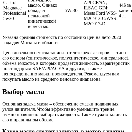
Castrol
API CF/SN;
масло. Однако
44$ за
Magnatec
ILSAC GF4;
обладает
5W-30
канис
Professional
Meets Ford WSS-
невысокой
4 л.
5w30
M2C913-C/WSS-
кинетической
M2C913-D.
вязкостью.
Указана средняя стоимость по состоянию цен на лето 2020
года для Москвы и области
Цена дизельного масла зависит от четырех факторов — типа
его основы (синтетическое, полусинтетическое, минеральное),
объема емкости, в которых продается жидкость, характеристик
по стандартам SAE/API/ACEA и другим, а также
непосредственно марки производителя. Рекомендуем вам
покупать масло из среднего ценового диапазона.
Выбор масла
Основная задача масла – обеспечение смазки подвижных
узлов двигателя. Чтобы эффективно уменьшить трение,
нужно правильно выбирать жидкость. Также нужно заливать
его в правильном объеме.
Какое масло следует заливать в мотор с учетом