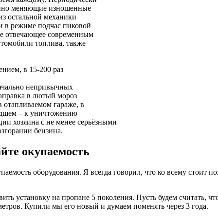
енно меняющие изношенные
 из остальной механики
и в режиме подчас пиковой
не отвечающее современным
втомобили топлива, также
нием, в 15-200 раз
начально непривычных
заправка в лютый мороз
 отапливаемом гараже, в
удшем – к уничтожению
ции хозяина с не менее серьёзными
озгорании бензина.
айте окупаемость
упаемость оборудования. Я всегда говорил, что ко всему стоит п
ть установку на пропане 5 поколения. Пусть будем считать, чт
метров. Купили мы его новый и думаем поменять через 3 года.