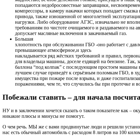
попадаются недобросовестные заправщики, несвоеврем
компрессоры, в камеру накачки которых попадает смазка
привода, также изношенной от многолетней эксплуатаци
нагрузки. Либо оборудование АГЗС, изначально не впол
требованиям по чистоте очищаемого и раздаваемого на а
допускает масляные включения в закачиваемый газ.
Большая
хлопотность при обслуживании ГБО -оно работает с давле
превышающее атмосферное,и здесь
накладывается ряд жёстких требований и правил, перво
для владельца машины, доселе ездящей на бензине. Так, 
баллона “под колпак” с последующим простоем машины в
лучшем случае приведёт к серьёзным поломкам ГБО, в х
имущества при пожаре после взрыва, и даже госпитализа
поражениями, чем те, что случились бы при протечке и в
Побежали ставить – для начала посчит
НУ и в заключении хочется сказать о таком показателе как – ок
никакие плюсы и минусы не помогут.
О чем речь. МЫ же с вами продвинутые люди и решили установи
нас есть обычный автомобиль с расходом 8 литров на 100 кило