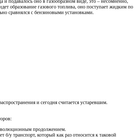
 Да и подавалось оно в газообразном виде, это – несомненно,
дет образование газового топлива, оно поступает жидким по
льно сравнялся с бензиновыми установками.
распространения и сегодня считается устаревшим.
торов:
ь эволюционным продолжением.
 б/у транспорт, который как раз относится к таковой