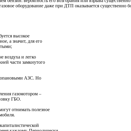
 чем бензин: вероятность его возгорания или взрыва существенн
 газовое оборудование даже при ДТП оказывается существенно бо
ебуется высокое
е, а значит, для его
стыми;
е воздуха и легко
жней части замкнутого
ропановыми АЗС. Но
вления газомотором –
новку ГБО.
могут отнимать полезное
омобиля.
 капиталистической
ремя каждому. Периодически