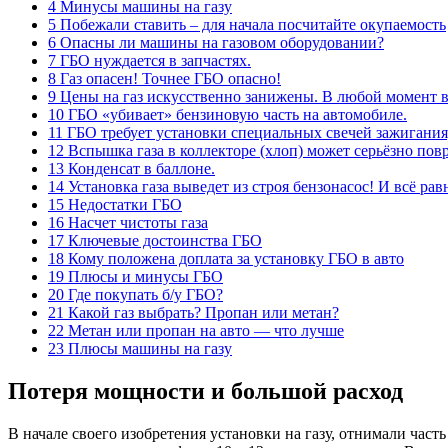
4 Минусы машины на газу
5 Побежали ставить – для начала посчитайте окупаемость
6 Опасны ли машины на газовом оборудовании?
7 ГБО нуждается в запчастях.
8 Газ опасен! Точнее ГБО опасно!
9 Цены на газ искусственно занижены. В любой момент в
10 ГБО «убивает» бензиновую часть на автомобиле.
11 ГБО требует установки специальных свечей зажигания
12 Вспышка газа в коллекторе (хлоп) может серьёзно пов
13 Конденсат в баллоне.
14 Установка газа выведет из строя бензонасос! И всё ра
15 Недостатки ГБО
16 Насчет чистоты газа
17 Ключевые достоинства ГБО
18 Кому положена доплата за установку ГБО в авто
19 Плюсы и минусы ГБО
20 Где покупать б/у ГБО?
21 Какой газ выбрать? Пропан или метан?
22 Метан или пропан на авто — что лучше
23 Плюсы машины на газу
Потеря мощности и большой расход
В начале своего изобретения установки на газу, отнимали част