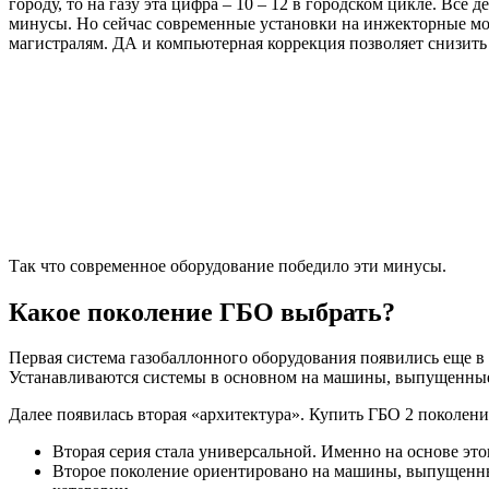
городу, то на газу эта цифра – 10 – 12 в городском цикле. Все д
минусы. Но сейчас современные установки на инжекторные мот
магистралям. ДА и компьютерная коррекция позволяет снизить
Так что современное оборудование победило эти минусы.
Какое поколение ГБО выбрать?
Первая система газобаллонного оборудования появились еще в 9
Устанавливаются системы в основном на машины, выпущенные
Далее появилась вторая «архитектура». Купить ГБО 2 поколени
Вторая серия стала универсальной. Именно на основе э
Второе поколение ориентировано на машины, выпущенные п