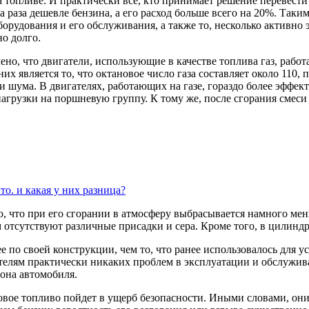
 топливе. И практически все, кто принимает решение перевести 
а раза дешевле бензина, а его расход больше всего на 20%. Таки
орудования и его обслуживания, а также то, несколько активно 
но долго.
но, что двигатели, использующие в качестве топлива газ, работ
 является то, что октановое число газа составляет около 110, п
ума. В двигателях, работающих на газе, гораздо более эффекти
агрузки на поршневую группу. К тому же, после сгорания смеси 
то. и какая у них разница?
, что при его сгорании в атмосферу выбрасывается намного ме
ем отсутствуют различные присадки и сера. Кроме того, в цилинд
 по своей конструкции, чем то, что ранее использовалось для у
лям практически никаких проблем в эксплуатации и обслуживан
лона автомобиля.
овое топливо пойдет в ущерб безопасности. Иными словами, они 