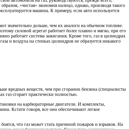
свой автомобиль на газ, руководствуются, прежде всего,
м образом, «чистая» экономия налицо, однако, производя такого
эксплуатируется машина. К примеру, если авто используется
ают значительно дольше, чем их аналоги на обычном топливе.
оэтому силовой агрегат работает более плавно и мягко, при его
вно работает система зажигания. Кроме того, газ в цилиндрах
газа и воздуха на стенках цилиндров не образуется никакого
ньше вредных веществ, чем при сгорании бензина (специалисты
рах газ сгорает практически полностью.
становки на карбюраторные двигатели. И комплекты,
ии. Кстати говоря, все они обеспечивают легкое
боятся, что газ может стать причиной пожаров и взрывов. На