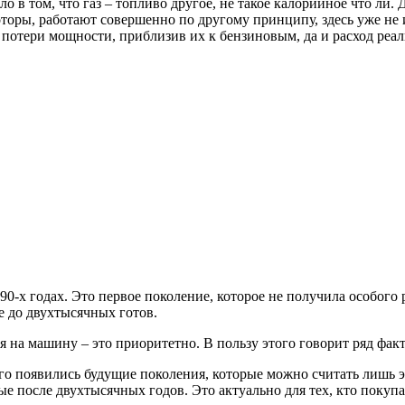
ело в том, что газ – топливо другое, не такое калорийное что ли.
оры, работают совершенно по другому принципу, здесь уже не и
 потери мощности, приблизив их к бензиновым, да и расход реа
0-х годах. Это первое поколение, которое не получила особого 
 до двухтысячных готов.
я на машину – это приоритетно. В пользу этого говорит ряд фак
того появились будущие поколения, которые можно считать лиш
осле двухтысячных годов. Это актуально для тех, кто покупает