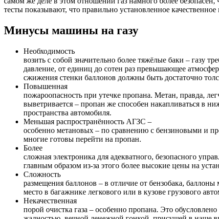
самом же деле в этом отношении газ намного более безопасен,
тесты показывают, что правильно установленное качественное
Минусы машины на газу
Необходимость
возить с собой значительно более тяжёлые баки – газу тр
давление, от единиц до сотен раз превышающее атмосферно
сжижения стенки баллонов должны быть достаточно тол
Повышенная
пожароопасность при утечке пропана. Метан, правда, легч
выветривается – пропан же способен накапливаться в ни
пространства автомобиля.
Меньшая распространённость АГЗС –
особенно метановых – по сравнению с бензиновыми и п
многие готовы перейти на пропан.
Более
сложная электроника для адекватного, безопасного упра
главным образом из-за этого более высокие цены на уста
Сложность
размещения баллонов – в отличие от бензобака, баллоны 
место в багажнике легкового или в кузове грузового авт
Некачественная
порой очистка газа – особенно пропана. Это обусловлено
жадностью, вечной денежной гонкой, присущей в наше в