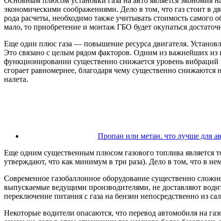
Основным плюсом установки газа на авто является экономия на
экономическими соображениями. Дело в том, что газ стоит в дв
рода расчеты, необходимо также учитывать стоимость самого об
мало, то приобретение и монтаж ГБО будет окупаться достаточ
Еще один плюс газа — повышение ресурса двигателя. Установле
Это связано с целым рядом факторов. Одним из важнейших из них
функционировании существенно снижается уровень вибраций и ш
сгорает равномернее, благодаря чему существенно снижаются н
налета.
Пропан или метан. что лучше для ав
Еще одним существенным плюсом газового топлива является то
утверждают, что как минимум в три раза). Дело в том, что в н
Современное газобаллонное оборудование существенно сложнее
выпускаемые ведущими производителями, не доставляют водите
переключение питания с газа на бензин непосредственно из са
Некоторые водители опасаются, что перевод автомобиля на газ