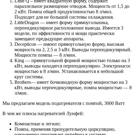
Little Q – имеет квадратную форму, содержит
параллельное размещение отводов. Мощность от 1,5 до
2 кВт. Помпа общей продуктивностью 8 л/мил.
Подходит для не большой системы охлаждения.
LittleDragon — имеет форму прямоугольника,
перпендикулярное расположение вывода. Имеется 3
модели, по эффективности и мощи практически
замещают предыдущие аппараты.
Decepticon — имеют прямоугольную форму, высокая
мощность на 2, 2.5 и 3 кВт. Выводы перпендикулярный.
Мощности помпы — 8 л/мин.
King — прямоугольной формой мощностью только на 3
кВт, выводы находятся перпендикулярно. Электронасос
мощностью в 8 л/мин. Устанавливается в небольшой
круг системы.
Brothers— имеет бочковидную форму мощностью на 3
кВт, выводы перпендикулярные, помпа мощностью — 8
л/мин.
Мы предлагаем модель подогревателя с помпой, 3000 Ватт
В чем же плюсы нагревателей Лунфей:
Компактные и легкие;
Помпа, применяя принудительную циркуляцию,
равномерно прогревает антифриз в системе;