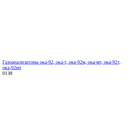
Газоанализаторы ока-92, ока-т, ока-92м, ока-мт, ока-92т,
ока-92мт
0
138