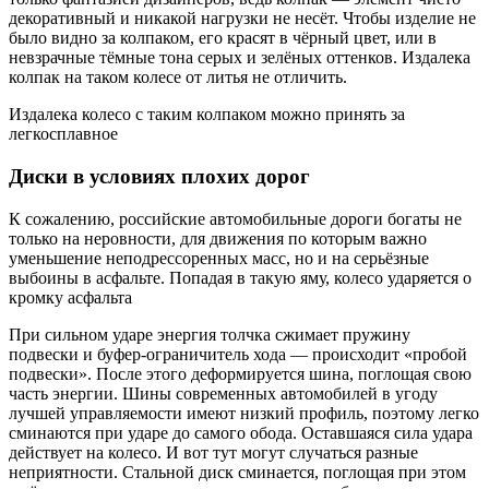
декоративный и никакой нагрузки не несёт. Чтобы изделие не
было видно за колпаком, его красят в чёрный цвет, или в
невзрачные тёмные тона серых и зелёных оттенков. Издалека
колпак на таком колесе от литья не отличить.
Издалека колесо с таким колпаком можно принять за
легкосплавное
Диски в условиях плохих дорог
К сожалению, российские автомобильные дороги богаты не
только на неровности, для движения по которым важно
уменьшение неподрессоренных масс, но и на серьёзные
выбоины в асфальте. Попадая в такую яму, колесо ударяется о
кромку асфальта
При сильном ударе энергия толчка сжимает пружину
подвески и буфер-ограничитель хода — происходит «пробой
подвески». После этого деформируется шина, поглощая свою
часть энергии. Шины современных автомобилей в угоду
лучшей управляемости имеют низкий профиль, поэтому легко
сминаются при ударе до самого обода. Оставшаяся сила удара
действует на колесо. И вот тут могут случаться разные
неприятности. Стальной диск сминается, поглощая при этом