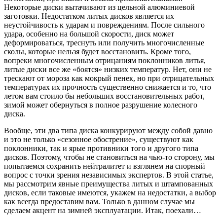
Некоторые диски вытачивают из цельной алюминиевой
заготовки. Недостатком литых дисков является их
неустойчивость к ударам и повреждениям. После сильного
удара, особенно на большой скорости, диск может
деформироваться, треснуть или получить многочисленные
сколы, которые нельзя будет восстановить. Кроме того,
вопреки многочисленным отрицаниям поклонников литья,
литые диски все же «боятся» низких температур. Нет, они не
трескают от мороза как мокрый пенек, но при отрицательных
температурах их прочность существенно снижается и то, что
летом вам стоило бы небольших восстановительных работ,
зимой может обернуться в полное разрушение колесного
диска.
Вообще, эти два типа диска конкурируют между собой давно
и это не только «сезонное обострение», существуют как
поклонники, так и ярые противники того и другого типа
дисков. Поэтому, чтобы не становиться на чью-то сторону, мы
попытаемся сохранить нейтралитет и взглянем на спорный
вопрос с точки зрения независимых экспертов. В этой статье,
мы рассмотрим явные преимущества литых и штампованных
дисков, если таковые имеются, укажем на недостатки, а выбор
как всегда предоставим вам. Только в данном случае мы
сделаем акцент на зимней эксплуатации. Итак, поехали…