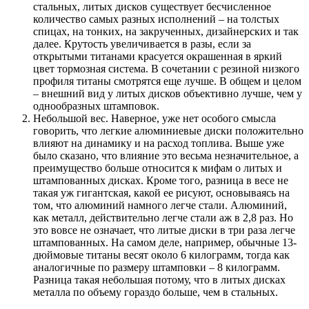
стальных, литых дисков существует бесчисленное
количество самых разных исполнений – на толстых
спицах, на тонких, на закрученных, дизайнерских и так
далее. Крутость увеличивается в разы, если за
открытыми титанами красуется окрашенная в яркий
цвет тормозная система. В сочетании с резиной низкого
профиля титаны смотрятся еще лучше. В общем и целом
– внешний вид у литых дисков объективно лучше, чем у
однообразных штамповок.
Небольшой вес. Наверное, уже нет особого смысла
говорить, что легкие алюминиевые диски положительно
влияют на динамику и на расход топлива. Выше уже
было сказано, что влияние это весьма незначительное, а
преимущество больше относится к мифам о литых и
штампованных дисках. Кроме того, разница в весе не
такая уж гигантская, какой ее рисуют, основываясь на
том, что алюминий намного легче стали. Алюминий,
как металл, действительно легче стали аж в 2,8 раз. Но
это вовсе не означает, что литые диски в три раза легче
штампованных. На самом деле, например, обычные 13-
дюймовые титаны весят около 6 килограмм, тогда как
аналогичные по размеру штамповки – 8 килограмм.
Разница такая небольшая потому, что в литых дисках
металла по объему гораздо больше, чем в стальных.