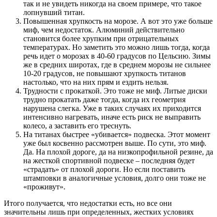
так и не увидеть никогда на своем примере, что такое
лопнувший титан.
Повышенная хрупкость на морозе. А вот это уже больше
миф, чем недостаток. Алюминий действительно
становится более хрупким при отрицательных
температурах. Но заметить это можно лишь тогда, когда
речь идет о морозах в 40-60 градусов по Цельсию. Зимы
же в средних широтах, где в среднем морозы не сильнее
10-20 градусов, не повышают хрупкость титанов
настолько, что на них прям и ездить нельзя.
Трудности с прокаткой. Это тоже не миф. Литые диски
трудно прокатать даже тогда, когда их геометрия
нарушена слегка. Уже в таких случаях их приходится
интенсивно нагревать, иначе есть риск не выправить
колесо, а заставить его треснуть.
На титанах быстрее «убивается» подвеска. Этот момент
уже был косвенно рассмотрен выше. По сути, это миф.
Да. На плохой дороге, да на низкопрофильной резине, да
на жесткой спортивной подвеске – последняя будет
«страдать» от плохой дороги. Но если поставить
штамповки в аналогичные условия, долго они тоже не
«проживут».
Итого получается, что недостатки есть, но все они
значительны лишь при определенных, жестких условиях