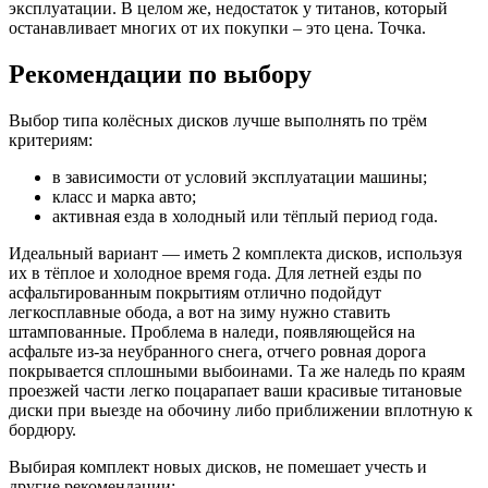
эксплуатации. В целом же, недостаток у титанов, который
останавливает многих от их покупки – это цена. Точка.
Рекомендации по выбору
Выбор типа колёсных дисков лучше выполнять по трём
критериям:
в зависимости от условий эксплуатации машины;
класс и марка авто;
активная езда в холодный или тёплый период года.
Идеальный вариант — иметь 2 комплекта дисков, используя
их в тёплое и холодное время года. Для летней езды по
асфальтированным покрытиям отлично подойдут
легкосплавные обода, а вот на зиму нужно ставить
штампованные. Проблема в наледи, появляющейся на
асфальте из-за неубранного снега, отчего ровная дорога
покрывается сплошными выбоинами. Та же наледь по краям
проезжей части легко поцарапает ваши красивые титановые
диски при выезде на обочину либо приближении вплотную к
бордюру.
Выбирая комплект новых дисков, не помешает учесть и
другие рекомендации: