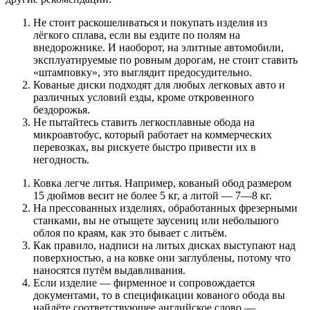
Не стоит раскошеливаться и покупать изделия из
лёгкого сплава, если вы ездите по полям на
внедорожнике. И наоборот, на элитные автомобили,
эксплуатируемые по ровным дорогам, не стоит ставить
«штамповку», это выглядит предосудительно.
Кованые диски подходят для любых легковых авто и
различных условий езды, кроме откровенного
бездорожья.
Не пытайтесь ставить легкосплавные обода на
микроавтобус, который работает на коммерческих
перевозках, вы рискуете быстро привести их в
негодность.
Ковка легче литья. Например, кованый обод размером
15 дюймов весит не более 5 кг, а литой — 7—8 кг.
На прессованных изделиях, обработанных фрезерными
станками, вы не отыщете заусениц или небольшого
облоя по краям, как это бывает с литьём.
Как правило, надписи на литых дисках выступают над
поверхностью, а на ковке они заглублены, потому что
наносятся путём выдавливания.
Если изделие — фирменное и сопровождается
документами, то в спецификации кованого обода вы
найдёте соответствующее английское слово —