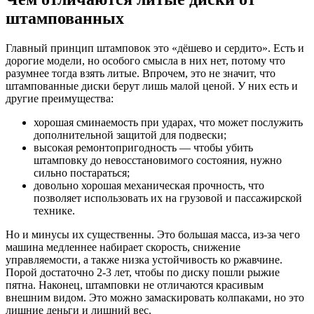
штампованных
Главный принцип штамповок это «дёшево и сердито». Есть и
дорогие модели, но особого смысла в них нет, потому что
разумнее тогда взять литые. Впрочем, это не значит, что
штампованные диски берут лишь малой ценой. У них есть и
другие преимущества:
хорошая сминаемость при ударах, что может послужить
дополнительной защитой для подвески;
высокая ремонтопригодность — чтобы убить
штамповку до невосстановимого состояния, нужно
сильно постараться;
довольно хорошая механическая прочность, что
позволяет использовать их на грузовой и пассажирской
технике.
Но и минусы их существенны. Это большая масса, из-за чего
машина медленнее набирает скорость, снижение
управляемости, а также низка устойчивость ко ржавчине.
Порой достаточно 2-3 лет, чтобы по диску пошли рыжие
пятна. Наконец, штамповки не отличаются красивым
внешним видом. Это можно замаскировать колпаками, но это
лишние деньги и лишний вес.