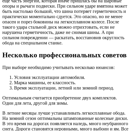
ещё часть энергии, которая иначе пришлась бы на шаровые
опоры и рычаги подвески. При сильном ударе вмятина может
быть настолько большой, что шина потеряет герметичность и
практически моментально сдуется. Это опасно, но не менее
опасен и порез боковины на легкосплавном колесе. После
такого удара стальной диск можно отрихтовать, если не
нарушена герметичность, даже не снимая шины. А при
сильном повреждении — раскатать, восстановив округлость
обода на специальном станке.
Несколько профессиональных советов
При выборе необходимо учитывать несколько нюансов:
Условия эксплуатации автомобиля.
Марка машины, ее классность.
Время эксплуатации, летний или зимний период.
Оптимальным считается приобретение двух комплектов.
Один для лета, другой для зимы.
В летние месяцы лучше устанавливать легкосплавные обода.
На зимний сезон оптимальны штампованные колесные диски.
В это время на дорогах появляется наледь, много неубранного
снега. Дороги становятся неровными, много выбоин и ям. Все