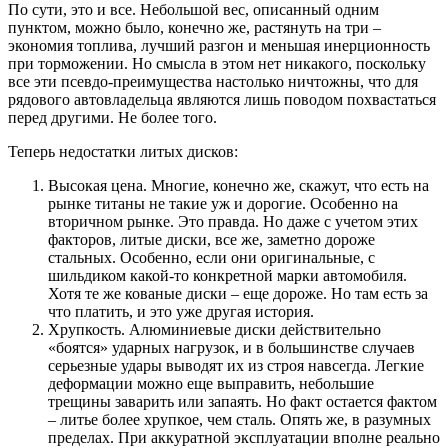
По сути, это и все. Небольшой вес, описанный одним
пунктом, можно было, конечно же, растянуть на три –
экономия топлива, лучший разгон и меньшая инерционность
при торможении. Но смысла в этом нет никакого, поскольку
все эти псевдо-преимущества настолько ничтожны, что для
рядового автовладельца являются лишь поводом похвастаться
перед другими. Не более того.
Теперь недостатки литых дисков:
Высокая цена. Многие, конечно же, скажут, что есть на
рынке титаны не такие уж и дорогие. Особенно на
вторичном рынке. Это правда. Но даже с учетом этих
факторов, литые диски, все же, заметно дороже
стальных. Особенно, если они оригинальные, с
шильдиком какой-то конкретной марки автомобиля.
Хотя те же кованые диски – еще дороже. Но там есть за
что платить, и это уже другая история.
Хрупкость. Алюминиевые диски действительно
«боятся» ударных нагрузок, и в большинстве случаев
серьезные удары выводят их из строя навсегда. Легкие
деформации можно еще выправить, небольшие
трещины заварить или запаять. Но факт остается фактом
– литье более хрупкое, чем сталь. Опять же, в разумных
пределах. При аккуратной эксплуатации вполне реально