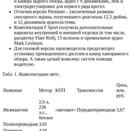
и камера заднего обзора, аудио с 9 динамиками, люк и
электрорегулировки для первого ряда кресел.
Отличия версии Premium – увеличенные размеры
сенсорного экрана, получившего диагональ 12,3 дюйма,
и 12 динамиков аудиосистемы.
Комплектация F Sport получила дополнительные
варианты внутренней и внешней отделки (в том числе,
расцветку Flare Red), 15 колонок и премиальное аудио
Mark Levinson.
Для топовой версии производитель предусмотрел
установку проекционного дисплея и камер панорамного
обзора. А также целый комплекс систем помощи
водителю.
Табл. 1. Комплектации авто.
Цена,
Название
Мотор
КПП
Трансмиссия
млн.
руб.
2,0 л,
238
Икзекьютив
«автомат»
Переднеприводная
3,67
л.с.,
бензин
Полноприводная
3,91
Премиум
4,05