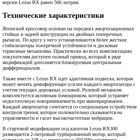
версии Lexus RX равен 506 литрам.
Технические характеристики
Японский кроссовер основан на передних амортизационных
стойках и задней конструкции на двойных поперечных
рычагах. По кругу у него устанавливаются более жесткие
стабилизаторы поперечной устойчивости и дисковые
тормозные механизмы. Практически во всех комплектациях
покупателям доступен полный привод, который в ряде
модификаций дополняется блокируемым центральным
дифференциалом.
Также вместе с Lexus RX идет адаптивная подвеска, которая
может менять демпфирующее усилие каждого амортизатора с
учетом текущих дорожных условий. Рулевой механизм
комплектуется активным помощником, который устраняет
недостаточную поворачиваемость при маневрировании.
Каждый амортизатор сочетается со специальным устройством
контроля трения, которое положительно сказывается на
управляемости и гасит высокочастотные вибрации.
В стартовой модификации под капотом Lexus RX300
размещается 2-литровый турбированный мотор, который
развивает до 238 л.с. мощности и 350 Н*м крутящего