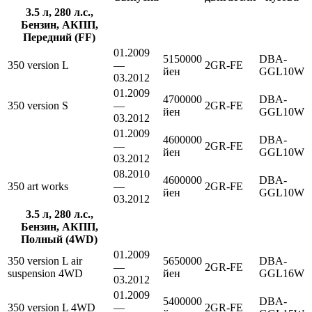
3.5 л, 280 л.с.,
Бензин, АКПП,
Передний (FF)
01.2009
5150000
DBA-
350 version L
—
2GR-FE
йен
GGL10W
03.2012
01.2009
4700000
DBA-
350 version S
—
2GR-FE
йен
GGL10W
03.2012
01.2009
4600000
DBA-
—
2GR-FE
йен
GGL10W
03.2012
08.2010
4600000
DBA-
350 art works
—
2GR-FE
йен
GGL10W
03.2012
3.5 л, 280 л.с.,
Бензин, АКПП,
Полный (4WD)
01.2009
350 version L air
5650000
DBA-
—
2GR-FE
suspension 4WD
йен
GGL16W
03.2012
01.2009
5400000
DBA-
350 version L 4WD
—
2GR-FE