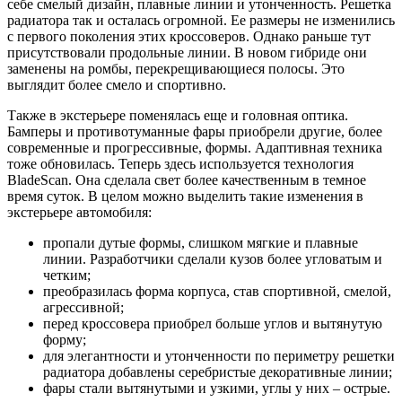
себе смелый дизайн, плавные линии и утонченность. Решетка
радиатора так и осталась огромной. Ее размеры не изменились
с первого поколения этих кроссоверов. Однако раньше тут
присутствовали продольные линии. В новом гибриде они
заменены на ромбы, перекрещивающиеся полосы. Это
выглядит более смело и спортивно.
Также в экстерьере поменялась еще и головная оптика.
Бамперы и противотуманные фары приобрели другие, более
современные и прогрессивные, формы. Адаптивная техника
тоже обновилась. Теперь здесь используется технология
BladeScan. Она сделала свет более качественным в темное
время суток. В целом можно выделить такие изменения в
экстерьере автомобиля:
пропали дутые формы, слишком мягкие и плавные
линии. Разработчики сделали кузов более угловатым и
четким;
преобразилась форма корпуса, став спортивной, смелой,
агрессивной;
перед кроссовера приобрел больше углов и вытянутую
форму;
для элегантности и утонченности по периметру решетки
радиатора добавлены серебристые декоративные линии;
фары стали вытянутыми и узкими, углы у них – острые.