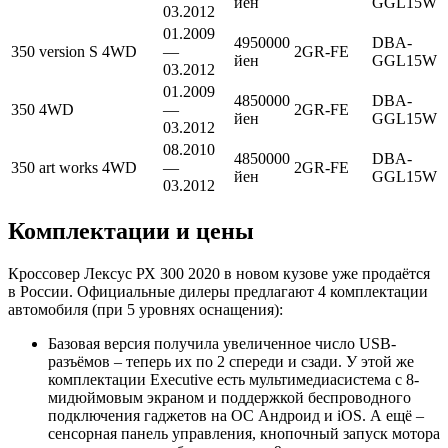
йен
GGL15W
03.2012
01.2009
4950000
DBA-
350 version S 4WD
—
2GR-FE
йен
GGL15W
03.2012
01.2009
4850000
DBA-
350 4WD
—
2GR-FE
йен
GGL15W
03.2012
08.2010
4850000
DBA-
350 art works 4WD
—
2GR-FE
йен
GGL15W
03.2012
Комплектации и цены
Кроссовер Лексус РХ 300 2020 в новом кузове уже продаётся
в России. Официальные дилеры предлагают 4 комплектации
автомобиля (при 5 уровнях оснащения):
Базовая версия получила увеличенное число USB-
разъёмов – теперь их по 2 спереди и сзади. У этой же
комплектации Executive есть мультимедиасистема с 8-
мидюймовым экраном и поддержкой беспроводного
подключения гаджетов на ОС Андроид и iOS. А ещё –
сенсорная панель управления, кнопочный запуск мотора