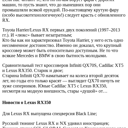
машин, то пусть знают, что до нынешних пор они
промышляли всякой ерундой. По-настоящему крутую фару
(особо высокотехнологичную!) следует красть с обновленного
RX.
Toyota Harrier/Lexus RX первых двух поколений (1997–2013
гг.). И «люкс» бывает незатратным;
Кто бы как ни характеризовал Toyota Harrier, у него есть одно
несомненное достоинство. Именно он доказал, что крупный
кроссовер может быть относительно доступным. Не то что
всякие Mercedes и BMW в свою бытность молодыми.
Сравнительный тест кроссоверов Infiniti QX70S, Cadillac XT5
и Lexus RX350. Старик и двое;
Старина Infiniti QX70 наматывает на колеса второй десяток
лет, но годы его только красят — выглядит QX70 ничуть не
хуже соперников. Юные Cadillac XT5 с Lexus RX350,
несмотря на модную внешность, стары «душой» от…
Новости о Lexus RX350
Для Lexus RX выпущена спецверсия Black Line;
Русский тюнинг Lexus RX и NX удивил иностранцев;