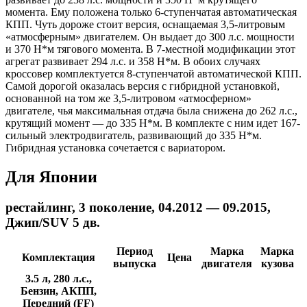
момента. Ему положена только 6-ступенчатая автоматическая
КПП. Чуть дороже стоит версия, оснащаемая 3,5-литровым
«атмосферным» двигателем. Он выдает до 300 л.с. мощности
и 370 Н*м тягового момента. В 7-местной модификации этот
агрегат развивает 294 л.с. и 358 Н*м. В обоих случаях
кроссовер комплектуется 8-ступенчатой автоматической КПП.
Самой дорогой оказалась версия с гибридной установкой,
основанной на том же 3,5-литровом «атмосферном»
двигателе, чья максимальная отдача была снижена до 262 л.с.,
крутящий момент — до 335 Н*м. В комплекте с ним идет 167-
сильный электродвигатель, развивающий до 335 Н*м.
Гибридная установка сочетается с вариатором.
Для Японии
рестайлинг, 3 поколение, 04.2012 — 09.2015,
Джип/SUV 5 дв.
Период
Марка
Марка
Комплектация
Цена
выпуска
двигателя
кузова
3.5 л, 280 л.с.,
Бензин, АКПП,
Передний (FF)