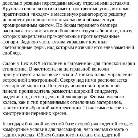
довольно резкими переходами между отдельными деталями.
Крупная головная оптика имеет заостренные углы, которые
практически «входят» в массивную радиаторную решетку,
исполненную в виде песочных часов и обрамленную
хромированным кантом. По бокам переднего бампера
располагаются достаточно большие воздухозаборники, внизу
которых закреплены прямоугольные противотуманные
фонари. Заднюю часть кузова украшают крупные
светодиодные фары, над которым возвышается едва заметный
спойлер.
Салон у Lexus RX исполнен в фирменной для японской марки
стилистике. В частности, на центральной консоли
присутствуют аналоговые часы и 2 тонких блока управления
встроенной электроникой. Сверху над ними располагается
сенсорный монитор. По центру аналоговой приборной
панели производитель разместил широкий спидометр,
выделив под него отдельный «колодец». Форма рулевого
колеса, как и тип применяемых отделочных материалов,
зависит от выбранной комплектации. То же самое касается
конструкции передних кресел.
Благодаря большой колесной базе второй ряд сидений создает
комфортные условия для пассажиров, чего нельзя сказать о
задних креслах. Объем багажного отсека в стандартной