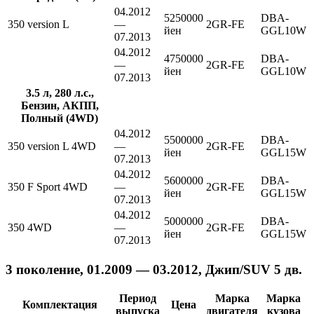
04.2012
5250000
DBA-
350 version L
—
2GR-FE
йен
GGL10W
07.2013
04.2012
4750000
DBA-
—
2GR-FE
йен
GGL10W
07.2013
3.5 л, 280 л.с.,
Бензин, АКПП,
Полный (4WD)
04.2012
5500000
DBA-
350 version L 4WD
—
2GR-FE
йен
GGL15W
07.2013
04.2012
5600000
DBA-
350 F Sport 4WD
—
2GR-FE
йен
GGL15W
07.2013
04.2012
5000000
DBA-
350 4WD
—
2GR-FE
йен
GGL15W
07.2013
3 поколение, 01.2009 — 03.2012, Джип/SUV 5 дв.
Период
Марка
Марка
Комплектация
Цена
выпуска
двигателя
кузова