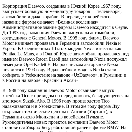
Корпорация Daewoo, созданная в Южной Корее 1967 году,
выпускает большую номенклатуру товаров — телевизоры,
автомобили и даже корабли. В переводе с корейского
название фирмы означает «Великая вселенная».
Административное здание фирмы Daewoo находится в Сеуле.
До 1993 года компания Daewoo выпускала автомобили,
сотрудничая с General Motors. В 1995 году фирма Daewoo
Motor начинает продавать в Германии автомобили Nexia и
Espero. В Соединенных Штатах модель Nexia известна как
Pontiac Le Mans, а в Южной Корее автомобиль продавался под
именем Daewoo Racer. Базой для автомобиля Nexia послужил
немецкий Opel Kadett E. На российском авторынке Nexia
появился в 1993 году. В дальнейшем модель Nexia стали
собирать в Узбекистане на заводе «UzDaewoo», в Румынии и
в России на заводе «Красный Аксай».
В 1988 году компания Daewoo Motor осваивает выпуск
хэтчбэка Tico с приводом на переднюю ось, базирующегося на
японском Suzuki Alto. В 1996 году производство Tico
налаживается и в Узбекистане. В этом же году фирма Дэу
открывает технические центры в Англии (Уортинг), в
Германии около Мюнхена и в корейском Пульяне.
Руководителем новых проектов компании Daewoo Motor
становится Ульрих Бец, работавший ранее в фирме BMW. На