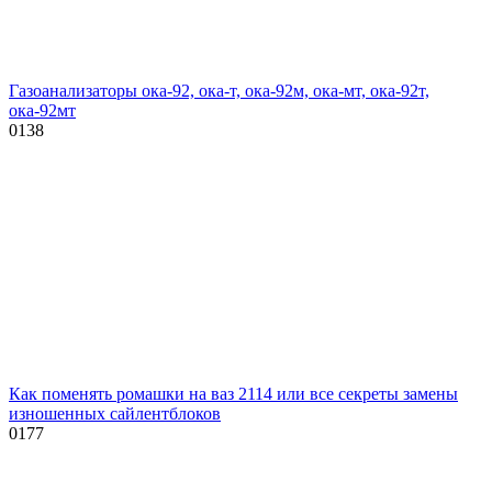
Газоанализаторы ока-92, ока-т, ока-92м, ока-мт, ока-92т,
ока-92мт
0
138
Как поменять ромашки на ваз 2114 или все секреты замены
изношенных сайлентблоков
0
177