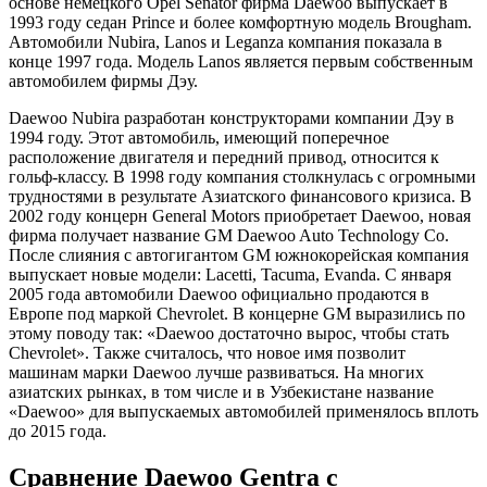
основе немецкого Opel Senator фирма Daewoo выпускает в
1993 году седан Prince и более комфортную модель Brougham.
Автомобили Nubira, Lanos и Leganza компания показала в
конце 1997 года. Модель Lanos является первым собственным
автомобилем фирмы Дэу.
Daewoo Nubira разработан конструкторами компании Дэу в
1994 году. Этот автомобиль, имеющий поперечное
расположение двигателя и передний привод, относится к
гольф-классу. В 1998 году компания столкнулась с огромными
трудностями в результате Азиатского финансового кризиса. В
2002 году концерн General Motors приобретает Daewoo, новая
фирма получает название GM Daewoo Auto Technology Co.
После слияния с автогигантом GM южнокорейская компания
выпускает новые модели: Lacetti, Tacuma, Evanda. С января
2005 года автомобили Daewoo официально продаются в
Европе под маркой Chevrolet. В концерне GM выразились по
этому поводу так: «Daewoo достаточно вырос, чтобы стать
Chevrolet». Также считалось, что новое имя позволит
машинам марки Daewoo лучше развиваться. На многих
азиатских рынках, в том числе и в Узбекистане название
«Daewoo» для выпускаемых автомобилей применялось вплоть
до 2015 года.
Сравнение Daewoo Gentra с