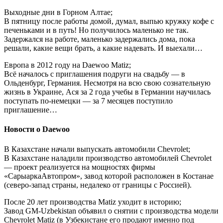
Выходные дни в Горном Алтае;
В пятницу после работы домой, думал, выпью кружку кофе с
печеньками и в путь! Но получилось маленько не так.
Задержался на работе, маленько задержались дома, пока
решали, какие вещи брать, а какие надевать. И выехали…
Европа в 2012 году на Daewoo Matiz;
Всё началось с приглашения подруги на свадьбу — в
Ольденбург, Германия. Несмотря на всю свою сознательную
жизнь в Украине, Ася за 2 года учебы в Германии научилась
поступать по-немецки — за 7 месяцев поступило
приглашение…
Новости о Daewoo
В Казахстане начали выпускать автомобили Chevrolet;
В Казахстане наладили производство автомобилей Chevrolet
— проект реализуется на мощностях фирмы
«СарыаркаАвтопром», завод которой расположен в Костанае
(северо-запад страны, недалеко от границы с Россией).
После 20 лет производства Matiz уходит в историю;
Завод GM-Uzbekistan объявил о снятии с производства модели
Chevrolet Matiz (в Узбекистане его продают именно под