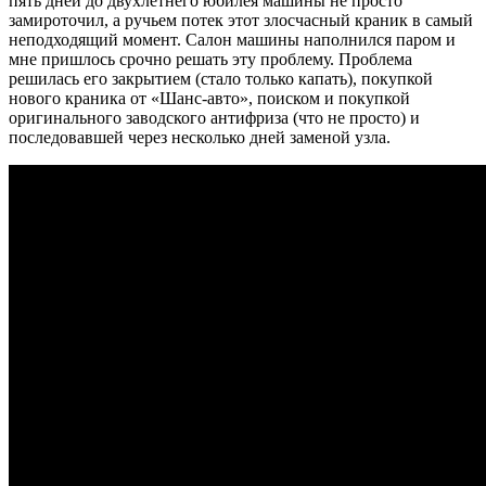
пять дней до двухлетнего юбилея машины не просто
замироточил, а ручьем потек этот злосчасный краник в самый
неподходящий момент. Салон машины наполнился паром и
мне пришлось срочно решать эту проблему. Проблема
решилась его закрытием (стало только капать), покупкой
нового краника от «Шанс-авто», поиском и покупкой
оригинального заводского антифриза (что не просто) и
последовавшей через несколько дней заменой узла.