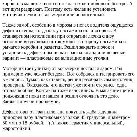
хорошо: в машине тепло и стекла отходят довольно быстро. А
вот шум раздражат. Поэтому есть желание установить
моторчик печки от восьмерки или аналогичный.
Также зимой, особенно в морозы в ногах водителя ощущается
дефицит тепла, тогда как у пассажира ноги «горят». В
стандартном исполнении при открытии лючка снизу
основной воздушный поток уходит в сторону пассажира и
рычагов коробки и раздатки. Решил закрыть лючок и
установить дефлекторы печки грантылогана или дешевый
вариант — пластиковые канализационные уголки.
Моторчик (без улитки) от восьмерки достался даром. Год
примерно уже лежит без дела. Вот собрался интегрировать его
в «сапог». Думал, как ставить, решил разобрать сам моторчик,
проверить. Оказалось, что щётки уже почти стерлись, одна
отпала вообще. Контакты тоже износились. В магазине щётки
подходящие пока не нашел и решил отложить это дело.
Занялся другой проблемой.
Дефлекторы от грантылогана покупать жаба задушила,
приобрел пару пластиковых уголков 45 градусов, диаметром
50 мм по 18 рублей. =) А также герметик универсальный,
жаростойкий.