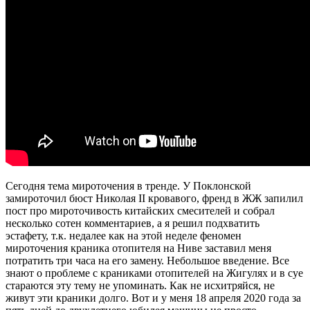
Сегодня тема мироточения в тренде. У Поклонской
замироточил бюст Николая II кровавого, френд в ЖЖ запилил
пост про мироточивость китайских смесителей и собрал
несколько сотен комментариев, а я решил подхватить
эстафету, т.к. недалее как на этой неделе феномен
мироточения краника отопителя на Ниве заставил меня
потратить три часа на его замену. Небольшое введение. Все
знают о проблеме с краниками отопителей на Жигулях и в суе
стараются эту тему не упоминать. Как не исхитряйся, не
живут эти краники долго. Вот и у меня 18 апреля 2020 года за