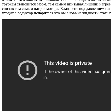
трубкам становится газом, тем самым впитывая лишний нагрев.
снизив тем самым нагрев мотора. Хладагент под давлением напр
уходит в редуктор испарителя что бы вновь из жидкости стать