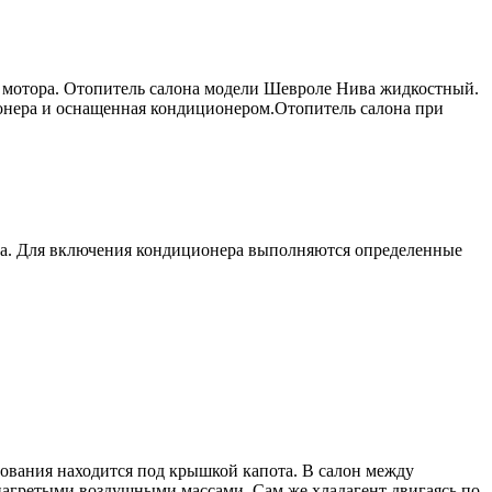
е мотора. Отопитель салона модели Шевроле Нива жидкостный.
онера и оснащенная кондиционером.Отопитель салона при
ура. Для включения кондиционера выполняются определенные
ования находится под крышкой капота. В салон между
нагретыми воздушными массами. Сам же хладагент двигаясь по