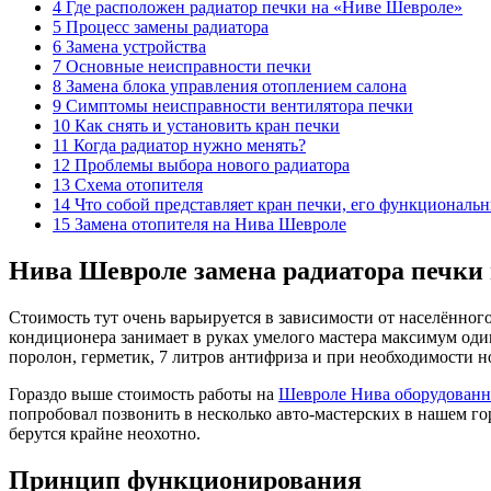
4 Где расположен радиатор печки на «Ниве Шевроле»
5 Процесс замены радиатора
6 Замена устройства
7 Основные неисправности печки
8 Замена блока управления отоплением салона
9 Симптомы неисправности вентилятора печки
10 Как снять и установить кран печки
11 Когда радиатор нужно менять?
12 Проблемы выбора нового радиатора
13 Схема отопителя
14 Что собой представляет кран печки, его функциональ
15 Замена отопителя на Нива Шевроле
Нива Шевроле замена радиатора печки
Стоимость тут очень варьируется в зависимости от населённого
кондиционера занимает в руках умелого мастера максимум один
поролон, герметик, 7 литров антифриза и при необходимости 
Гораздо выше стоимость работы на
Шевроле Нива оборудован
попробовал позвонить в несколько авто-мастерских в нашем гор
берутся крайне неохотно.
Принцип функционирования