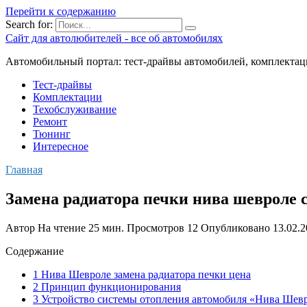
Перейти к содержанию
Search for:
Сайт для автолюбителей - все об автомобилях
Автомобильный портал: тест-драйвы автомобилей, комплектац
Тест-драйвы
Комплектации
Техобслуживание
Ремонт
Тюнинг
Интересное
Главная
Замена радиатора печки нива шевроле с
Автор
На чтение
25 мин.
Просмотров
12
Опубликовано
13.02.
Содержание
1 Нива Шевроле замена радиатора печки цена
2 Принцип функционирования
3 Устройство системы отопления автомобиля «Нива Шев