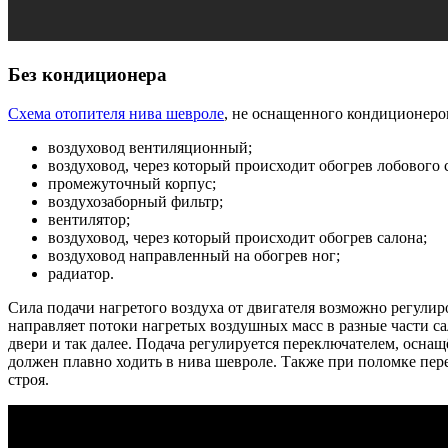
Без кондиционера
Схема отопителя нива шевроле
, не оснащенного кондиционером
воздуховод вентиляционный;
воздуховод, через который происходит обогрев лобового 
промежуточный корпус;
воздухозаборный фильтр;
вентилятор;
воздуховод, через который происходит обогрев салона;
воздуховод направленный на обогрев ног;
радиатор.
Сила подачи нагретого воздуха от двигателя возможно регули
направляет потоки нагретых воздушных масс в разные части са
двери и так далее. Подача регулируется переключателем, осн
должен плавно ходить в нива шевроле. Также при поломке пере
строя.