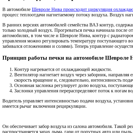
В автомобиле
Шевроле Нива происходит циркуляция охлажда
процесс теплоотдачи нагнетаемому потоку воздуха. Воздух наг
В ранних версиях автомобилей семейства ВАЗ контур, содержащ
только холодный воздух. Прогреваться печка начинала после о
автомобилях, в том числе и Шевроле Нива, контур с радиатором
управления можно регулировать температуру поступающего возд
забивался отложениями и солями). Теперь управление осуществ
Принцип работы печки на автомобиле Шевроле 
Контур нагревается от охлаждающей жидкости.
Вентилятор нагнетает воздух через заборник, направляя 
скорость вращение и, следовательно, интенсивность пода
Основная заслонка регулирует долю воздуха, поступающе
Заслонки управления перераспределяют поток к ногам во
Водитель управляет интенсивностью подачи воздуха, установив
имеется рычаг включения рециркуляции.
Он обеспечивает забор воздуха из салона автомобиля. Такой р
распространяется запах дыма, гари от попутных авто или пыль.