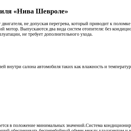
биля «Нива Шевроле»
 двигателя, не допуская перегрева, который приводит к поломк
й мотор. Выпускаются два вида систем отопителя: без кондици
уатации, не требует дополнительного ухода.
лей внутри салона автомобиля таких как влажность и температ
вается в положение минимальных значений.Система кондиционир
ющий обеспечивать бесперебойный обмен между хладагентом и 