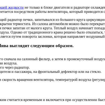
ющей жидкости
не только в блоке двигателя и радиаторе охлажден
нетается посредством работы вентилятора, который приводится 
ий радиатор печки, запитывался из большого круга циркуляции. 
ткрытия термостата. Из салона автомобиля можно было перекрыт
 печки запитан от малого круга. Теплый воздух начинает попадат
уха. Однако от традиционного крана решено было отказаться, та
ляется путем поворота заслонки, которая направляет воздушный 
Нива выглядит следующим образом.
его сначала на салонный фильтр, а затем в промежуточный возду
чи воздуха.
го через радиатор.
дителя и пассажира, на фронтальный дефлектор или на стекло.
 скорость вращения вентилятора, температурой воздуха (регули
ежим считается временным и включается при осуществлении быстр