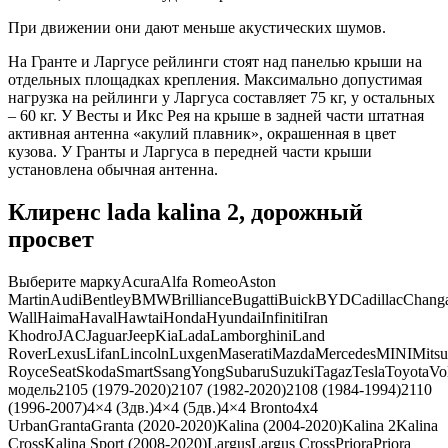
При движении они дают меньше акустических шумов.
На Гранте и Ларгусе рейлинги стоят над панелью крыши на
отдельных площадках крепления. Максимально допустимая
нагрузка на рейлинги у Ларгуса составляет 75 кг, у остальных
– 60 кг. У Весты и Икс Рея на крыше в задней части штатная
активная антенна «акулий плавник», окрашенная в цвет
кузова. У Гранты и Ларгуса в передней части крыши
установлена обычная антенна.
Клиренс lada kalina 2, дорожный
просвет
Выберите маркуAcuraAlfa RomeoAston
MartinAudiBentleyBMWBrillianceBugattiBuickBYDCadillacChang
WallHaimaHavalHawtaiHondaHyundaiInfinitiIran
KhodroJACJaguarJeepKiaLadaLamborghiniLand
RoverLexusLifanLincolnLuxgenMaseratiMazdaMercedesMINIMitsub
RoyceSeatSkodaSmartSsangYongSubaruSuzukiTagazTeslaToyota
модель2105 (1979-2020)2107 (1982-2020)2108 (1984-1994)2110
(1996-2007)4×4 (3дв.)4×4 (5дв.)4×4 Bronto4x4
UrbanGrantaGranta (2020-2020)Kalina (2004-2020)Kalina 2Kalina
CrossKalina Sport (2008-2020)LargusLargus CrossPrioraPriora