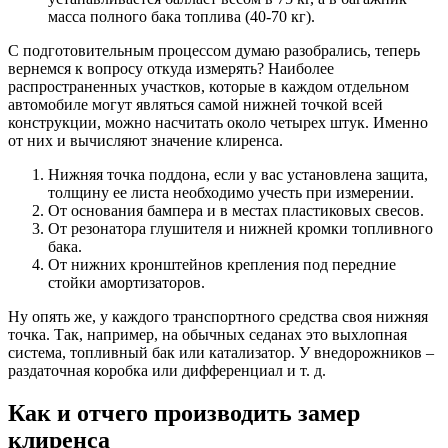
масса полного бака топлива (40-70 кг).
С подготовительным процессом думаю разобрались, теперь
вернемся к вопросу откуда измерять? Наиболее
распространенных участков, которые в каждом отдельном
автомобиле могут являться самой нижней точкой всей
конструкции, можно насчитать около четырех штук. Именно
от них и вычисляют значение клиренса.
Нижняя точка поддона, если у вас установлена защита,
толщину ее листа необходимо учесть при измерении.
От основания бампера и в местах пластиковых свесов.
От резонатора глушителя и нижней кромки топливного
бака.
От нижних кронштейнов крепления под передние
стойки амортизаторов.
Ну опять же, у каждого транспортного средства своя нижняя
точка. Так, например, на обычных седанах это выхлопная
система, топливный бак или катализатор. У внедорожников –
раздаточная коробка или дифференциал и т. д.
Как и отчего производить замер
клиренса