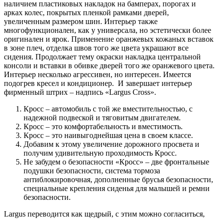
наличием пластиковых накладок на бамперах, порогах и
арках колес, покрытых пленкой рамками дверей,
увеличенным размером шин. Интерьер также
многофункционален, как у универсала, но эстетически более
оригинален и ярок. Применение оранжевых кожаных вставок
в зоне плеч, отделка швов того же цвета украшают все
сидения. Продолжает тему окраски накладка центральной
консоли и вставки в обивке дверей того же оранжевого цвета.
Интерьер несколько агрессивен, но интересен. Имеется
подогрев кресел и кондиционер. И завершает интерьер
фирменный штрих – надпись «Largus Cross».
Кросс – автомобиль с той же вместительностью, с
надежной подвеской и тяговитым двигателем.
Кросс – это комфортабельность и вместимость.
Кросс – это наивыгоднейшая цена в своем классе.
Добавим к этому увеличение дорожного просвета и
получим удивительную проходимость Кросс.
Не забудем о безопасности «Кросс» – две фронтальные
подушки безопасности, система тормоза
антиблокировочная, дополненные брусья безопасности,
специальные крепления сиденья для малышей и ремни
безопасности.
Largus переводится как щедрый, с этим можно согласиться,