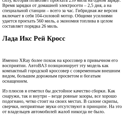
силу, которая позволяет проехать 239 миль на одном заряде.
Время зарядки от домашней электросети – 2,5 дня, а на
специальной станции – всего за час. Гибридная же версия
включает в себя 104-силовой мотор. Общими усилиями
удается проехать 560 миль, а экономия топлива в целом
составляет порядка 26 миль.
Лада Икс Рей Кросс
Именно XRay более похож на кроссовер в привычном его
восприятии. АвтоВАЗ позиционирует эту модель как
компактный городской кроссовер с современным внешним
видом, большим дорожным просветом и богатым
оснащением.
Из плюсов я отметил бы достойное качество сборки. Как
снаружи, так и внутри – везде ровные зазоры, все хорошо
подогнано, четко стоит на своих местах. В салоне скрипы,
сверчки, неприятные звуки отсутствуют в принципе. На это
от владельцев автомобилей жалоб никогда не было.