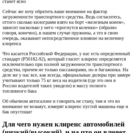
станет ясно
Сейчас же хочу обратить ваше внимание на фактор
загруженности транспортного средства. Ведь согласитесь,
оттого сколько килограмм взято на борт «железным конем»,
зависит насколько у него «прогнутся коленки» (образно
говоря, конечно), в нашем случае пружины, а это в свою
очередь, оказывает непосредственное влияние на величину
клиренса
Что касается Российской Федерации, у нас есть определенный
стандарт (P50182-92), который гласит: клиренс определяется
исключительно при полной загруженности транспортного
средства, причем не только пассажирами, но и багажника. На
деле же у нас все, как всегда, официальные дилеры при замере
учитывают только 75 кг веса на водителя (где это они в
России водителей таких увидели) и массу полного
топливного бака
Об обычном автосалоне и говорить не стану, там и это во
внимание не возьмут, измерят клиренс пустой машины еще и
бак опустошат
Для чего нужен клиренс автомобилей
(низкий/высокий), и на что он влияет