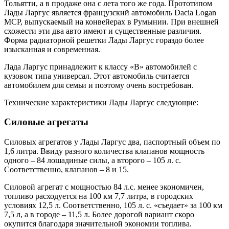
Тольятти, а в продаже она с лета того же года. Прототипом
Лады Ларгус является французский автомобиль Dacia Logan
MCP, выпускаемый на конвейерах в Румынии. При внешней
схожести эти два авто имеют и существенные различия.
Форма радиаторной решетки Лады Ларгус гораздо более
изысканная и современная.
Лада Ларгус принадлежит к классу «В» автомобилей с
кузовом типа универсал. Этот автомобиль считается
автомобилем для семьи и поэтому очень востребован.
Технические характеристики Лады Ларгус следующие:
Силовые агрегаты
Силовых агрегатов у Лады Ларгус два, паспортный объем по
1,6 литра. Ввиду разного количества клапанов мощность
одного – 84 лошадиные силы, а второго – 105 л. с.
Соответственно, клапанов – 8 и 15.
Силовой агрегат с мощностью 84 л.с. менее экономичен,
топливо расходуется на 100 км 7,7 литра, в городских
условиях 12,5 л. Соответственно, 105 л. с. «съедает» за 100 км
7,5 л, а в городе – 11,5 л. Более дорогой вариант скоро
окупится благодаря значительной экономии топлива.