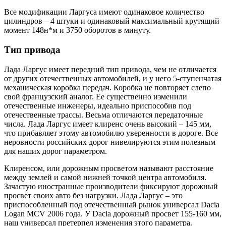
Все модификации Ларгуса имеют одинаковое количество
цилиндров – 4 штуки и одинаковый максимальный крутящий
момент 148н*м и 3750 оборотов в минуту.
Тип привода
Лада Ларгус имеет передний тип привода, чем не отличается
от других отечественных автомобилей, и у него 5-ступенчатая
механическая коробка передач. Коробка не повторяет слепо
свой французский аналог. Ее существенно изменили
отечественные инженеры, идеально приспособив под
отечественные трассы. Весьма отличаются передаточные
числа. Лада Ларгус имеет клиренс очень высокий – 145 мм,
что прибавляет этому автомобилю уверенности в дороге. Все
неровности российских дорог нивелируются этим полезным
для наших дорог параметром.
Клиренсом, или дорожным просветом называют расстояние
между землей и самой нижней точкой центра автомобиля.
Зачастую иностранные производители фиксируют дорожный
просвет своих авто без нагрузки. Лада Ларгус – это
приспособленный под отечественный рынок универсал Dacia
Logan MCV 2006 года. У Dacia дорожный просвет 155-160 мм,
наш универсал претерпел изменения этого параметра.