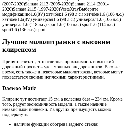
(2007-2020)Samara 2113 (2005-2020)Samara 2114 (2001-
2020)Samara 2115 (1997-2020)VestaXrayВыберите
модификацию1.6(8V) хэтчбек1.6 (98 л.с.) хэтчбек1.6 (106 л.с.)
хэтчбек1.6(8V) универсал1.6 (98 л.с.) универсал1.6 (106 л.с.)
универсал1.6 (118 л.с.) sport1.6 (106 л.с.) sport1.6 (114 л.с.)
sport1.6 (136 л.с.) sport
Лучшие малолитражки с высоким
клиренсом
Принято считать, что отличная проходимость и высокий
дорожный просвет – удел мощных внедорожников. В то же
время, есть также и некоторые малолитражки, которые могут
похвастаться своими неплохими характеристиками.
Daewoo Matiz
Клиренс тут достигает 15 см, а колесная база – 234 см. Кроме
того, радует экономичность модели, а также наличие
независимой подвески. Из других преимуществ можно
подчеркнуть:
наличие функции обогрева заднего стекла;