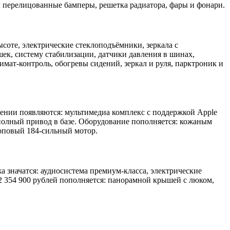
ны перелицованные бамперы, решетка радиатора, фары и фонари.
ысоте, электрические стеклоподъёмники, зеркала с
ек, систему стабилизации, датчики давления в шинах,
лимат-контроль, обогревы сидений, зеркал и руля, парктроник и
ении появляются: мультимедиа комплекс с поддержкой Apple
т полный привод в базе. Оборудование пополняется: кожаным
топовый 184-сильный мотор.
значатся: аудиосистема премиум-класса, электрические
2 354 900 рублей пополняется: панорамной крышей с люком,