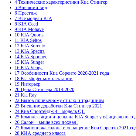
4 Технические характеристики Киа Стингер
5 Внешний вид
6 Престиж
7 Все модели KIA
8 KIA Ceed
9 KIA Mohave
10 KIA Quoris
11 KIA Seltos
12 KIA Sorento
13 KIA Spectra
14 KIA Sportage
15 KIA Stinger
16 KIA Venga
17 Особенности Киа Соренто 2020-2021 года
18 Kia stinger комплектации
19 Интерьер
20 Цена Стингера 2019-2020
21 Kia Ray
22 Вызов привычному стилю и традициям
23 Внешние доработки Киа Стингер 2021
24 Киа Спортейдж 4 – модель QL
25 Комплектации и цены на KIA Stinger у официального 
26 Салон – выше всех похвал!
27 Компоновка салона и оснащение Киа Соренто 2021 го
28 КИА среднего класса