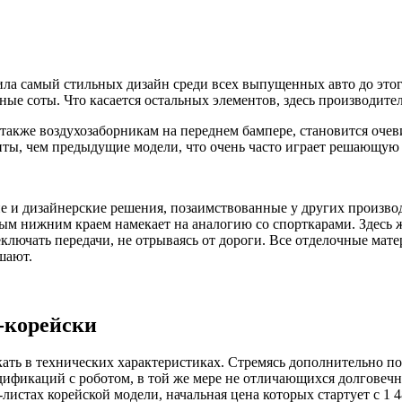
чила самый стильных дизайн среди всех выпущенных авто до это
иные соты. Что касается остальных элементов, здесь производит
также воздухозаборникам на переднем бампере, становится очев
ты, чем предыдущие модели, что очень часто играет решающую 
кие и дизайнерские решения, позаимствованные у других произво
ым нижним краем намекает на аналогию со спорткарами. Здесь 
ключать передачи, не отрываясь от дороги. Все отделочные мат
шают.
-корейски
ать в технических характеристиках. Стремясь дополнительно п
одификаций с роботом, в той же мере не отличающихся долгове
-листах корейской модели, начальная цена которых стартует с 1 