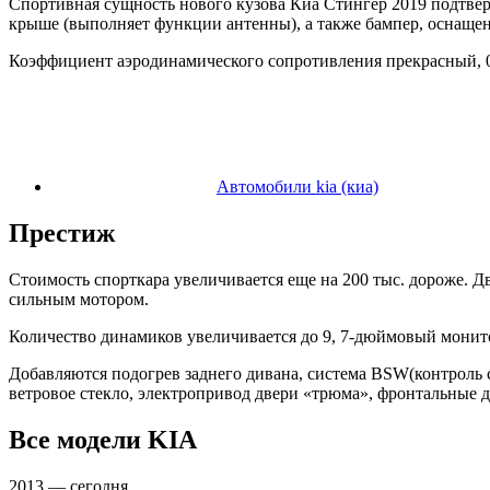
Спортивная сущность нового кузова Киа Стингер 2019 подтвер
крыше (выполняет функции антенны), а также бампер, осна
Коэффициент аэродинамического сопротивления прекрасный, 0
Автомобили kia (киа)
Престиж
Стоимость спорткара увеличивается еще на 200 тыс. дороже. Дв
сильным мотором.
Количество динамиков увеличивается до 9, 7-дюймовый монито
Добавляются подогрев заднего дивана, система BSW(контроль с
ветровое стекло, электропривод двери «трюма», фронтальные 
Все модели KIA
2013 — сегодня