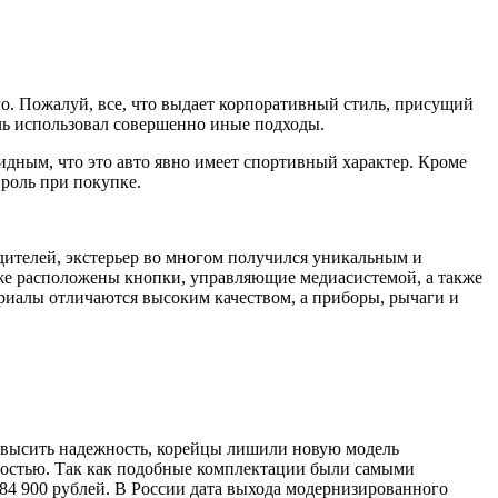
го. Пожалуй, все, что выдает корпоративный стиль, присущий
ель использовал совершенно иные подходы.
идным, что это авто явно имеет спортивный характер. Кроме
роль при покупке.
дителей, экстерьер во многом получился уникальным и
же расположены кнопки, управляющие медиасистемой, а также
ериалы отличаются высоким качеством, а приборы, рычаги и
овысить надежность, корейцы лишили новую модель
чностью. Так как подобные комплектации были самыми
484 900 рублей. В России дата выхода модернизированного