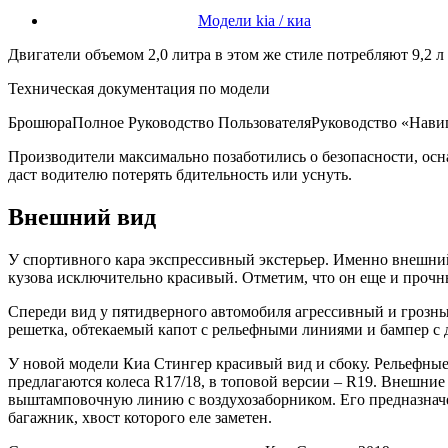
Модели kia / киа
Двигатели объемом 2,0 литра в этом же стиле потребляют 9,2 
Техническая документация по модели
БрошюраПолное Руководство ПользователяРуководство «Навиг
Производители максимально позаботились о безопасности, осн
даст водителю потерять бдительность или уснуть.
Внешний вид
У спортивного кара экспрессивный экстерьер. Именно внешний
кузова исключительно красивый. Отметим, что он еще и прочн
Спереди вид у пятидверного автомобиля агрессивный и грозн
решетка, обтекаемый капот с рельефными линиями и бампер с 
У новой модели Киа Стингер красивый вид и сбоку. Рельефные 
предлагаются колеса R17/18, в топовой версии – R19. Внешни
выштамповочную линию с воздухозаборником. Его предназначен
багажник, хвост которого еле заметен.