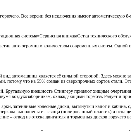
л горючего. Все версии без исключения имеют автоматическую 8-
ационная система»Сервисная книжкаСетка технического обслу
астив авто огромным количеством современных систем. Одной и
 вид автомашины является её сильной стороной. Здесь можно з
ый, потому что на 55% создан из сверхпрочных сортов стали. Э
ый. Брутальную внешность Стингеру придают хищные очертания 
двумя воздухозаборникам, охлаждающими тормоза. Радует и при
арки, затейливые колесные диски, вытянутый капот и кабина, сд
е зеркала выполнены из глянца (полированный пластик) и осна
ие – отвод из отсека двигателя и тормозных дисков горячего в