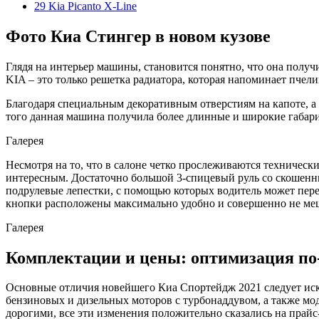
29 Kia Picanto X-Line
Фото Киа Стингер в новом кузове
Глядя на интерьер машины, становится понятно, что она полу
KIA – это только решетка радиатора, которая напоминает пчел
Благодаря специальным декоративным отверстиям на капоте, а 
того данная машина получила более длинные и широкие габари
Галерея
Несмотря на то, что в салоне четко прослеживаются техничес
интересным. Достаточно большой 3-спицевый руль со скошенн
подрулевые лепестки, с помощью которых водитель может пере
кнопки расположены максимально удобно и совершенно не ме
Галерея
Комплектации и цены: оптимизация по
Основные отличия новейшего Киа Спортейдж 2021 следует иск
бензиновых и дизельных моторов с турбонаддувом, а также м
дорогими, все эти изменения положительно сказались на прайс