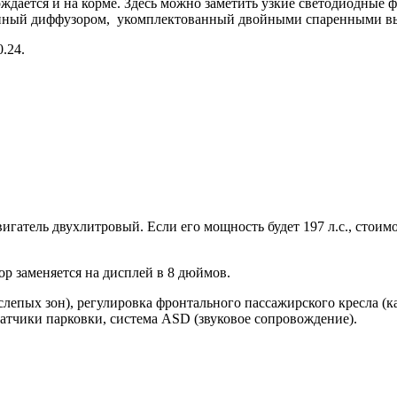
ждается и на корме. Здесь можно заметить узкие светодиодные
щенный диффузором, укомплектованный двойными спаренными в
.24.
игатель двухлитровый. Если его мощность будет 197 л.с., стоимо
р заменяется на дисплей в 8 дюймов.
лепых зон), регулировка фронтального пассажирского кресла (как
датчики парковки, система ASD (звуковое сопровождение).