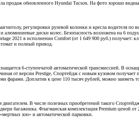
начала продаж обновленного Hyundai Tucson. На фото хорошо вид
магнитолу, регулировки рулевой колонки и кресла водителя по в
и алюминиевые диски колес. Безопасность возложена на 6 подуш
tage 2021 в исполнении Comfort (от 1 649 900 руб.) получает: к
втомат и полный привод.
нащается 6-ступенчатой автоматической трансмиссией. В оснащ
Начиная от версии Prestige, Спортейдж с новым кузовом получае
ми фарами. Доплатив к цене 110 тысяч рублей, можно заиметь 
вигателем. В числе полезных приобретений такого Спортейджа 
 двери багажника. Флагманская комплектация Premium ценой от 
«мертвых зон» и автоматической парковки.