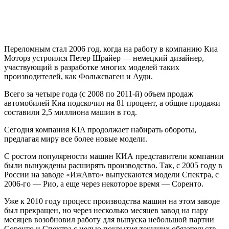
Переломным стал 2006 год, когда на работу в компанию Киа
Моторз устроился Петер Шрайер — немецкий дизайнер,
участвующий в разработке многих моделей таких
производителей, как Фольксваген и Ауди.
Всего за четыре года (с 2008 по 2011-й) объем продаж
автомобилей Киа подскочил на 81 процент, а общие продажи
составили 2,5 миллиона машин в год.
Сегодня компания KIA продолжает набирать обороты,
предлагая миру все более новые модели.
С ростом популярности машин КИА представители компании
были вынуждены расширять производство. Так, с 2005 году в
России на заводе «ИжАвто» выпускаются модели Спектра, с
2006-го — Рио, а еще через некоторое время — Соренто.
Уже к 2010 году процесс производства машин на этом заводе
был прекращен, но через несколько месяцев завод на пару
месяцев возобновил работу для выпуска небольшой партии
Соренто и Спектра с целью покрытия текущих обязательств