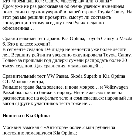
Кто «премиальнее»: Camry, «шестерка» или Optima?;
Дром уже не раз рассказывал об очень удачном нынешнем
поколении сверхпопулярной в нашей стране Toyota Camry. На
этот раз мы решили проверить, смогут ли составить
конкуренцию этому «седану всея Руси» недавно
обновленная…
Сравнительный тест-драйв: Kia Optima, Toyota Camry и Mazda
6. Кто в классе хозяин?;
В сегменте седанов D+ лидер не меняется уже более десяти
лет. Вершину рейтинга уверенно оккупировала Toyota Camry.
Только за прошлый год дилеры сумели распродать более 30
тысяч седанов. Для сравнения, у замыкающей…
Сравнительный тест VW Passat, Skoda Superb и Kia Optima
GT. Молодые ветра;
Раньше и трава была зеленее, и вода мокрее… и Volkswagen
Passat был как-то ближе к народу. Нынче же смотришь на
распластанное на асфальте тело и сомневаешься: народный ли
вагон? Других участников теста тоже не…
Новости о Kia Optima
Москвич взыскал с «Автотора» более 2 млн рублей за
постоянно ломавшуюся Kia Optima;