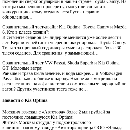
поколении сверхпопулярной в нашей стране Toyota Camry. На
этот раз мы решили проверить, смогут ли составить
конкуренцию этому «седану всея Руси» недавно
обновленная…
Сравнительный тест-драйв: Kia Optima, Toyota Camry и Mazda
6. Кто в классе хозяин?;
В сегменте седанов D+ лидер не меняется уже более десяти
лет. Вершину рейтинга уверенно оккупировала Toyota Camry.
Только за прошлый год дилеры сумели распродать более 30
тысяч седанов. Для сравнения, у замыкающей…
Сравнительный тест VW Passat, Skoda Superb и Kia Optima
GT. Молодые ветра;
Раньше и трава была зеленее, и вода мокрее… и Volkswagen
Passat был как-то ближе к народу. Нынче же смотришь на
распластанное на асфальте тело и сомневаешься: народный ли
вагон? Других участников теста тоже не…
Новости о Kia Optima
Москвич взыскал с «Автотора» более 2 млн рублей за
постоянно ломавшуюся Kia Optima;
Житель Москвы отсудил у подконтрольного
калининградскому заводу «Автотор» юрлица ООО «Эллада