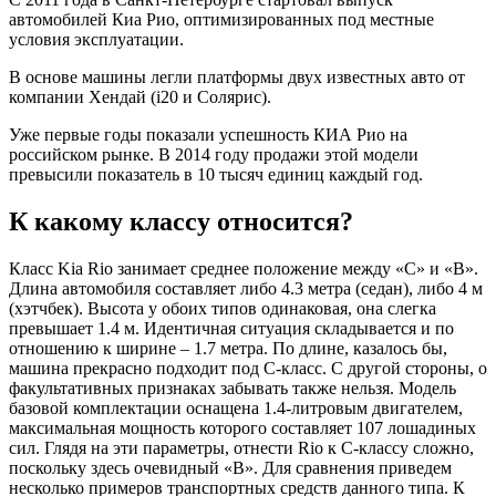
автомобилей Киа Рио, оптимизированных под местные
условия эксплуатации.
В основе машины легли платформы двух известных авто от
компании Хендай (i20 и Солярис).
Уже первые годы показали успешность КИА Рио на
российском рынке. В 2014 году продажи этой модели
превысили показатель в 10 тысяч единиц каждый год.
К какому классу относится?
Класс Kia Rio занимает среднее положение между «C» и «B».
Длина автомобиля составляет либо 4.3 метра (седан), либо 4 м
(хэтчбек). Высота у обоих типов одинаковая, она слегка
превышает 1.4 м. Идентичная ситуация складывается и по
отношению к ширине – 1.7 метра. По длине, казалось бы,
машина прекрасно подходит под C-класс. С другой стороны, о
факультативных признаках забывать также нельзя. Модель
базовой комплектации оснащена 1.4-литровым двигателем,
максимальная мощность которого составляет 107 лошадиных
сил. Глядя на эти параметры, отнести Rio к C-классу сложно,
поскольку здесь очевидный «B». Для сравнения приведем
несколько примеров транспортных средств данного типа. К