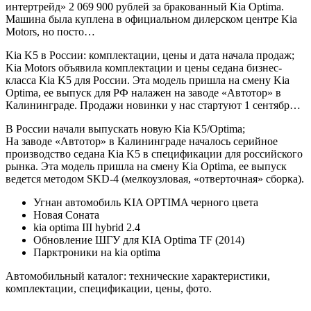
интертрейд» 2 069 900 рублей за бракованный Kia Optima.
Машина была куплена в официальном дилерском центре Kia
Motors, но посто…
Kia K5 в России: комплектации, цены и дата начала продаж;
Kia Motors объявила комплектации и цены седана бизнес-
класса Kia K5 для России. Эта модель пришла на смену Kia
Optima, ее выпуск для РФ налажен на заводе «Автотор» в
Калининграде. Продажи новинки у нас стартуют 1 сентябр…
В России начали выпускать новую Kia K5/Optima;
На заводе «Автотор» в Калининграде началось серийное
производство седана Kia K5 в спецификации для российского
рынка. Эта модель пришла на смену Kia Optima, ее выпуск
ведется методом SKD-4 (мелкоузловая, «отверточная» сборка).
Угнан автомобиль KIA OPTIMA черного цвета
Новая Соната
kia optima III hybrid 2.4
Обновление ШГУ для KIA Optima TF (2014)
Парктроники на kia optima
Автомобильный каталог: технические характеристики,
комплектации, спецификации, цены, фото.