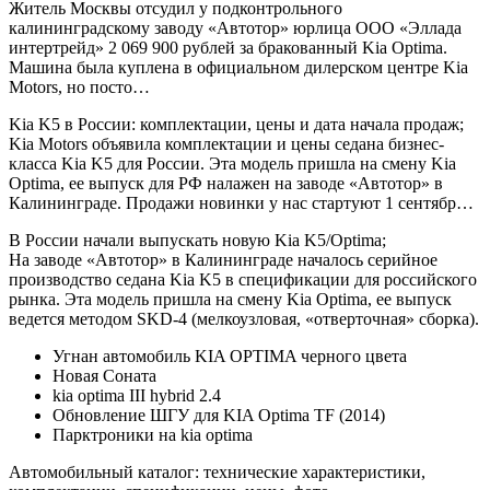
Житель Москвы отсудил у подконтрольного
калининградскому заводу «Автотор» юрлица ООО «Эллада
интертрейд» 2 069 900 рублей за бракованный Kia Optima.
Машина была куплена в официальном дилерском центре Kia
Motors, но посто…
Kia K5 в России: комплектации, цены и дата начала продаж;
Kia Motors объявила комплектации и цены седана бизнес-
класса Kia K5 для России. Эта модель пришла на смену Kia
Optima, ее выпуск для РФ налажен на заводе «Автотор» в
Калининграде. Продажи новинки у нас стартуют 1 сентябр…
В России начали выпускать новую Kia K5/Optima;
На заводе «Автотор» в Калининграде началось серийное
производство седана Kia K5 в спецификации для российского
рынка. Эта модель пришла на смену Kia Optima, ее выпуск
ведется методом SKD-4 (мелкоузловая, «отверточная» сборка).
Угнан автомобиль KIA OPTIMA черного цвета
Новая Соната
kia optima III hybrid 2.4
Обновление ШГУ для KIA Optima TF (2014)
Парктроники на kia optima
Автомобильный каталог: технические характеристики,