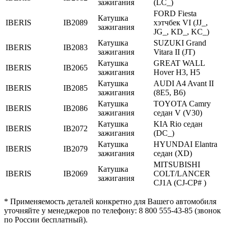
зажигания
(LC_)
FORD Fiesta
Катушка
IBERIS
IB2089
хэтчбек VI (JJ_,
зажигания
JG_, KD_, KC_)
Катушка
SUZUKI Grand
IBERIS
IB2083
зажигания
Vitara II (JT)
Катушка
GREAT WALL
IBERIS
IB2065
зажигания
Hover H3, H5
Катушка
AUDI A4 Avant II
IBERIS
IB2085
зажигания
(8E5, B6)
Катушка
TOYOTA Camry
IBERIS
IB2086
зажигания
седан V (V30)
Катушка
KIA Rio седан
IBERIS
IB2072
зажигания
(DC_)
Катушка
HYUNDAI Elantra
IBERIS
IB2079
зажигания
седан (XD)
MITSUBISHI
Катушка
IBERIS
IB2069
COLT/LANCER
зажигания
CJ1A (CJ-CP# )
* Применяемость деталей конкретно для Вашего автомобиля
уточняйте у менеджеров по телефону: 8 800 555-43-85 (звонок
по России бесплатный).