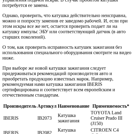
потребуется ее замена.
Однако, проверить, что катушка действительно неисправна,
можно и попросту заменив ее заведомо рабочей. И, если при
этом искры все же нет, остается проверить подает ли на
катушку импульс ЭБУ или соответствующий датчик (в авто
старших поколений).
О том, как проверить исправность катушек зажигания без
использования специального оборудования смотрите на видео
ниже.
При выборе же новой катушки зажигания следует
придерживаться рекомендаций производителя авто и
приобретать продукцию известных марок. Например,
рекомендуемая нами катушка зажигания IBERIS
сертифицирована и соответствует всем европейским и
отечественным стандартам.
Производитель
Артикул
Наименование
Применяемость*
TOYOTA Land
Катушка
IBERIS
IB2073
Cruiser Prado III
зажигания
(J150)
Катушка
CITROEN C4
IBERIS
IB2082