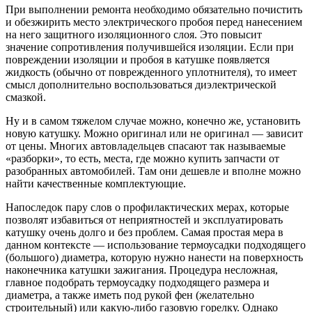
При выполнении ремонта необходимо обязательно почистить
и обезжирить место электрического пробоя перед нанесением
на него защитного изоляционного слоя. Это повысит
значение сопротивления получившейся изоляции. Если при
повреждении изоляции и пробоя в катушке появляется
жидкость (обычно от поврежденного уплотнителя), то имеет
смысл дополнительно воспользоваться диэлектрической
смазкой.
Ну и в самом тяжелом случае можно, конечно же, установить
новую катушку. Можно оригинал или не оригинал — зависит
от цены. Многих автовладельцев спасают так называемые
«разборки», то есть, места, где можно купить запчасти от
разобранных автомобилей. Там они дешевле и вполне можно
найти качественные комплектующие.
Напоследок пару слов о профилактических мерах, которые
позволят избавиться от неприятностей и эксплуатировать
катушку очень долго и без проблем. Самая простая мера в
данном контексте — использование термоусадки подходящего
(большого) диаметра, которую нужно нанести на поверхность
наконечника катушки зажигания. Процедура несложная,
главное подобрать термоусадку подходящего размера и
диаметра, а также иметь под рукой фен (желательно
строительный) или какую-либо газовую горелку. Однако