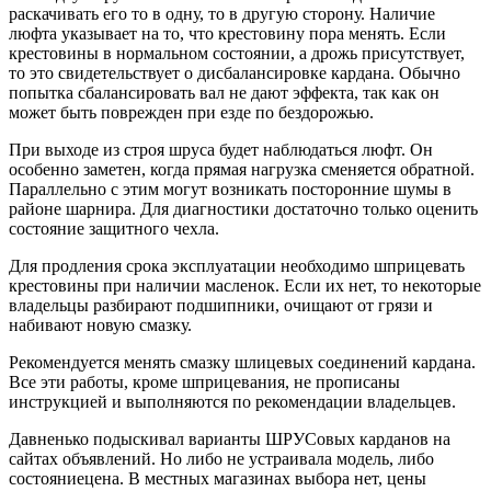
раскачивать его то в одну, то в другую сторону. Наличие
люфта указывает на то, что крестовину пора менять. Если
крестовины в нормальном состоянии, а дрожь присутствует,
то это свидетельствует о дисбалансировке кардана. Обычно
попытка сбалансировать вал не дают эффекта, так как он
может быть поврежден при езде по бездорожью.
При выходе из строя шруса будет наблюдаться люфт. Он
особенно заметен, когда прямая нагрузка сменяется обратной.
Параллельно с этим могут возникать посторонние шумы в
районе шарнира. Для диагностики достаточно только оценить
состояние защитного чехла.
Для продления срока эксплуатации необходимо шприцевать
крестовины при наличии масленок. Если их нет, то некоторые
владельцы разбирают подшипники, очищают от грязи и
набивают новую смазку.
Рекомендуется менять смазку шлицевых соединений кардана.
Все эти работы, кроме шприцевания, не прописаны
инструкцией и выполняются по рекомендации владельцев.
Давненько подыскивал варианты ШРУСовых карданов на
сайтах объявлений. Но либо не устраивала модель, либо
состояниецена. В местных магазинах выбора нет, цены