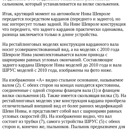
сальником, который устанавливается на вилке скольжения.
Итак, крутящий момент на автомобиле Нива Шевроле
передается посредством карданов (переднего и заднего), но
нас интересует только задний. На Ниве Шевроле конструкция
что переднего, что заднего карданов практически одинакова,
разница заключается только в длине устройства.
На рестайлинговых моделях конструкция карданного вала
носит усовершенствованный вид, а на моделях с 2010 года
Шевроле Нива укомплектовывается валом привода с
шарнирами равных угловых окончаний. Составляющие
заднего кардана Шевроле Нива моделей до 2010 года и вала
ШРУС моделей с 2010 года, изображены на фото ниже.
На изображении «А» видно стальное основание, называемое
валом (2). С обеих сторон на концах находятся крестовины,
соединенные с одной стороны фланцем вала (1) и фланцем
вилки скольжения (4). Также имеется скользящая вилка (3). На
рестайлинговых моделях уже конструкция кардана приобрела
отличительный внешний вид от более ранних модификаций
Шеви Нивы, и представляет собой вал с шарнирами равных
угловых скоростей (В). На изображении видно, что вал
состоит из трубки (7), самого устройства ШРУС (5) с обеих
сторон и, конечно же, пыльников. Пыльник предназначен для