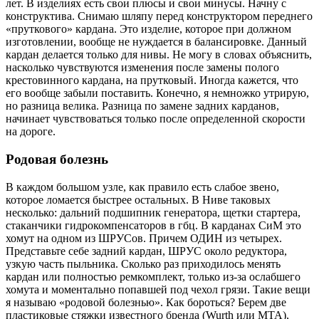
лет. В изделиях есть свои плюсы и свои минусы. Начну с
конструктива. Снимаю шляпу перед конструктором переднего
«пруткового» кардана. Это изделие, которое при должном
изготовлении, вообще не нуждается в балансировке. Данный
кардан делается только для нивы. Не могу в словах объяснить,
насколько чувствуются изменения после замены полого
крестовинного кардана, на прутковый. Иногда кажется, что
его вообще забыли поставить. Конечно, я немножко утрирую,
но разница велика. Разница по замене задних карданов,
начинает чувствоваться только после определенной скорости
на дороге.
Родовая болезнь
В каждом большом узле, как правило есть слабое звено,
которое ломается быстрее остальных. В Ниве таковых
несколько: дальний подшипник генератора, щетки стартера,
стаканчики гидрокомпенсаторов в гбц. В карданах СиМ это
хомут на одном из ШРУСов. Причем ОДИН из четырех.
Представьте себе задний кардан, ШРУС около редуктора,
узкую часть пыльника. Сколько раз приходилось менять
кардан или полностью ремкомплект, только из-за ослабшего
хомута и моментально попавшей под чехол грязи. Такие вещи
я называю «родовой болезнью». Как бороться? Берем две
пластиковые стяжки известного бренда (Wurth или MTA),