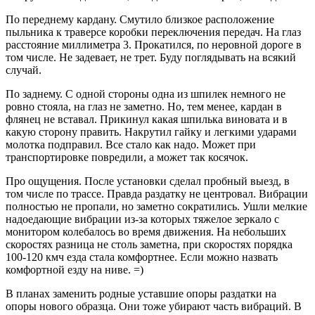
По переднему кардану. Смутило близкое расположение
пыльника к траверсе коробки переключения передач. На глаз
расстояние миллиметра 3. Прокатился, по неровной дороге в
том числе. Не задевает, не трет. Буду поглядывать на всякий
случай.
По заднему. С одной стороны одна из шпилек немного не
ровно стояла, на глаз не заметно. Но, тем менее, кардан в
флянец не вставал. Прикинул какая шпилька виновата и в
какую сторону править. Накрутил гайку и легкими ударами
молотка подправил. Все стало как надо. Может при
транспортировке повредили, а может так косячок.
Про ощущения. После установки сделал пробный выезд, в
том числе по трассе. Правда раздатку не центровал. Вибрации
полностью не пропали, но заметно сократились. Ушли мелкие
надоедающие вибрации из-за которых тяжелое зеркало с
монитором колебалось во время движения. На небольших
скоростях разница не столь заметна, при скоростях порядка
100-120 кмч езда стала комфортнее. Если можно назвать
комфортной езду на ниве. =)
В планах заменить родные уставшие опоры раздатки на
опоры нового образца. Они тоже убирают часть вибраций. В