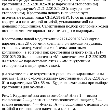
крестовины 2121-2201025-30 (с наружным стопорением)
взамен предыдущей 2121-2201025-20 (с внутренним
стопорением). Крестовина нового типа использует
игольчатые подшипники СН192819НРС10 со штампованным
корпусом и полимерной шайбой, устанавливаемой на
донышко подшипника. Селективный подбор стопорных колец
позволил минимизировать осевые зазоры в шарнирах.
Крестовины новой модификации 2121-2201025-30 идут с
параметрами 28 х 65 мм и крепятся при помощи наружных
стопорных колец, маслёнки снабжены защитными
колпачками. (в то время как крестовины старого типа 2121-
2201025-20 были аналогичны «Москвичевским» 412-2201025-
04 с теми же параметрами: 28х83.55мм, внутренним
стопорением в шарнирных узлах).
(на заметку: также встречаются украинские карданные валы
для а/м «Нива» с «Волговскими» крестовинами 3102-2201025-
01 и параметрами 30 х 88 мм. Будьте внимательны при выборе
крестовины для замены!)
Рис. 1 Карданный вал для автомобилей Нива 1 — вилка
скользящая; 2 — уплотнение телескопической защиты; 3 —
втулка шлицевая; 4 — фланец; А — подшипник с полимерной
шайбой и стопорением наружным кольцом.