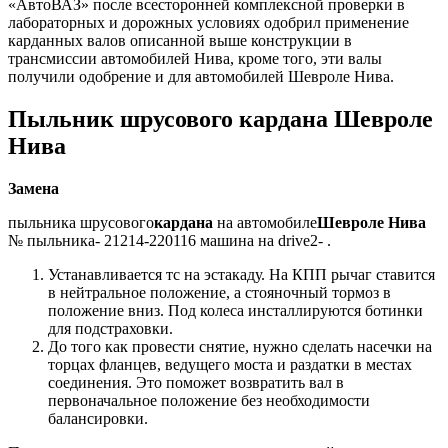
«АвтоВАЗ» после всесторонней комплексной проверки в
лабораторных и дорожных условиях одобрил применение
карданных валов описанной выше конструкции в
трансмиссии автомобилей Нива, кроме того, эти валы
получили одобрение и для автомобилей Шевроле Нива.
Пыльник шрусового кардана Шевроле
Нива
Замена
пыльника шрусового
кардана
на автомобиле
Шевроле Нива
№ пыльника- 21214-220116 машина на drive2- .
Устанавливается тс на эстакаду. На КПП рычаг ставится
в нейтральное положение, а стояночный тормоз в
положение вниз. Под колеса инсталлируются ботинки
для подстраховки.
До того как провести снятие, нужно сделать насечки на
торцах фланцев, ведущего моста и раздатки в местах
соединения. Это поможет возвратить вал в
первоначальное положение без необходимости
балансировки.