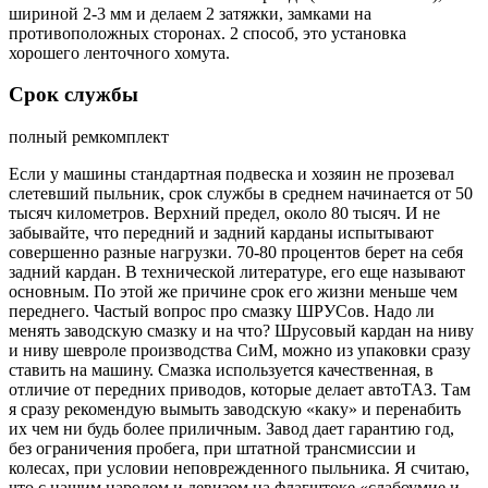
шириной 2-3 мм и делаем 2 затяжки, замками на
противоположных сторонах. 2 способ, это установка
хорошего ленточного хомута.
Срок службы
полный ремкомплект
Если у машины стандартная подвеска и хозяин не прозевал
слетевший пыльник, срок службы в среднем начинается от 50
тысяч километров. Верхний предел, около 80 тысяч. И не
забывайте, что передний и задний карданы испытывают
совершенно разные нагрузки. 70-80 процентов берет на себя
задний кардан. В технической литературе, его еще называют
основным. По этой же причине срок его жизни меньше чем
переднего. Частый вопрос про смазку ШРУСов. Надо ли
менять заводскую смазку и на что? Шрусовый кардан на ниву
и ниву шевроле производства СиМ, можно из упаковки сразу
ставить на машину. Смазка используется качественная, в
отличие от передних приводов, которые делает автоТАЗ. Там
я сразу рекомендую вымыть заводскую «каку» и перенабить
их чем ни будь более приличным. Завод дает гарантию год,
без ограничения пробега, при штатной трансмиссии и
колесах, при условии неповрежденного пыльника. Я считаю,
что с нашим народом и девизом на флагштоке «слабоумие и