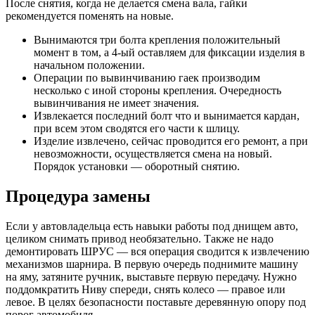
После снятия, когда не делается смена вала, гайки
рекомендуется поменять на новые.
Вынимаются три болта крепления положительный
момент в том, а 4-ый оставляем для фиксации изделия в
начальном положении.
Операции по вывинчиванию гаек производим
несколько с иной стороны крепления. Очередность
вывинчивания не имеет значения.
Извлекается последний болт что и вынимается кардан,
при всем этом сводятся его части к шлицу.
Изделие извлечено, сейчас проводится его ремонт, а при
невозможности, осуществляется смена на новый.
Порядок установки — оборотный снятию.
Процедура замены
Если у автовладельца есть навыки работы под днищем авто,
целиком снимать привод необязательно. Также не надо
демонтировать ШРУС — вся операция сводится к извлечению
механизмов шарнира. В первую очередь поднимите машину
на яму, затяните ручник, выставьте первую передачу. Нужно
поддомкратить Ниву спереди, снять колесо — правое или
левое. В целях безопасности поставьте деревянную опору под
порог автомобиля.