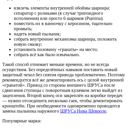
извлечь элементы внутренней обоймы шарнира:
сепаратор с роликами (в случае трипоидного
исполнения) или просто 6 шариков (Рцеппа);
поместить их в ванночку с керосином, тщательно
промыть;
надеть новый пыльник;
собрать внутренние механизмы шарнира, положить
новую смазку;
установить половину «гранаты» на место;
собрать всё как было изначально.
Такой способ отнимает меньше времени, но не всегда
осуществим. Без определённых навыков поставить новый
защитный чехол без снятия привода проблематично. Поэтому
рекомендуется всё же демонтировать ось с целой внутренней
«гранатой». Привод со стороны внешнего ШРУСа после
сдвигания ступицы с поворотным кулачком легко выйдет из
зацепления. Второй конец оси закреплён на коробке передач
— нужно отсоединить несколько гаек, чтобы демонтировать
кронштейн. При необходимости одновременно проводится
замена пыльника наружного
ШРУСа Нива Шевроле
.
Популярные марки: