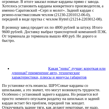
огромные. В итоге заказал новые карданы прямо с завода.
Хотелось установить карданы конкретного производителя, а
именно Саратовский «Серп и молот». Задний кардан с
резино-пластмассовым чехлом (21230-2201012-06-0),
передний в виде прутка с чехлом Hytrel (21214-2203012-08).
В розницу завод продает их по 4800 рублей за штуку. Итого
9600 рублей. Доставку выбрал транспортной компанией ПЭК.
От терминала до терминала вышло 400 руб. Не дорого и
быстро.
Какая "нива" лучше: короткая или
длинная? применение авто, технические
характеристики, плюсы и минусы габаритов
По установке есть нюансы. ШРУСовые карданы со
шпильками, а это значит, что могут возникнуть трудности.
Особенно с установкой заднего кардана. Но решается всё
просто: немного опускаем раздатку на шпильках и задний
кардан встает без проблем, передний так заходит.
Откручивать задние тяги, как делают некоторые, не надо.