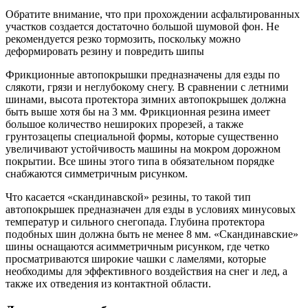
Обратите внимание, что при прохождении асфальтированных
участков создается достаточно большой шумовой фон. Не
рекомендуется резко тормозить, поскольку можно
деформировать резину и повредить шипы
Фрикционные автопокрышки предназначены для езды по
слякоти, грязи и неглубокому снегу. В сравнении с летними
шинами, высота протектора зимних автопокрышек должна
быть выше хотя бы на 3 мм. Фрикционная резина имеет
большое количество нешироких прорезей, а также
грунтозацепы специальной формы, которые существенно
увеличивают устойчивость машины на мокром дорожном
покрытии. Все шины этого типа в обязательном порядке
снабжаются симметричным рисунком.
Что касается «скандинавской» резины, то такой тип
автопокрышек предназначен для езды в условиях минусовых
температур и сильного снегопада. Глубина протектора
подобных шин должна быть не менее 8 мм. «Скандинавские»
шины оснащаются асимметричным рисунком, где четко
просматриваются широкие чашки с ламелями, которые
необходимы для эффективного воздействия на снег и лед, а
также их отведения из контактной области.