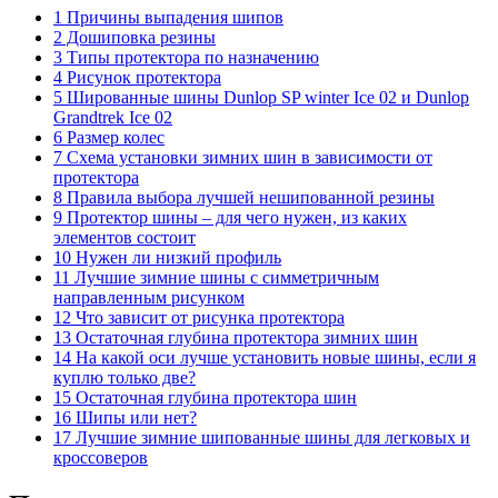
1 Причины выпадения шипов
2 Дошиповка резины
3 Типы протектора по назначению
4 Рисунок протектора
5 Шированные шины Dunlop SP winter Ice 02 и Dunlop
Grandtrek Ice 02
6 Размер колес
7 Схема установки зимних шин в зависимости от
протектора
8 Правила выбора лучшей нешипованной резины
9 Протектор шины – для чего нужен, из каких
элементов состоит
10 Нужен ли низкий профиль
11 Лучшие зимние шины с симметричным
направленным рисунком
12 Что зависит от рисунка протектора
13 Остаточная глубина протектора зимних шин
14 На какой оси лучше установить новые шины, если я
куплю только две?
15 Остаточная глубина протектора шин
16 Шипы или нет?
17 Лучшие зимние шипованные шины для легковых и
кроссоверов