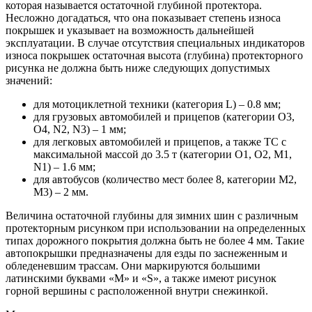
которая называется остаточной глубиной протектора.
Несложно догадаться, что она показывает степень износа
покрышек и указывает на возможность дальнейшей
эксплуатации. В случае отсутствия специальных индикаторов
износа покрышек остаточная высота (глубина) протекторного
рисунка не должна быть ниже следующих допустимых
значений:
для мотоциклетной техники (категория L) – 0.8 мм;
для грузовых автомобилей и прицепов (категории О3,
О4, N2, N3) – 1 мм;
для легковых автомобилей и прицепов, а также ТС с
максимальной массой до 3.5 т (категории О1, О2, М1,
N1) – 1.6 мм;
для автобусов (количество мест более 8, категории М2,
М3) – 2 мм.
Величина остаточной глубины для зимних шин с различным
протекторным рисунком при использовании на определенных
типах дорожного покрытия должна быть не более 4 мм. Такие
автопокрышки предназначены для езды по заснеженным и
обледеневшим трассам. Они маркируются большими
латинскими буквами «M» и «S», а также имеют рисунок
горной вершины с расположенной внутри снежинкой.