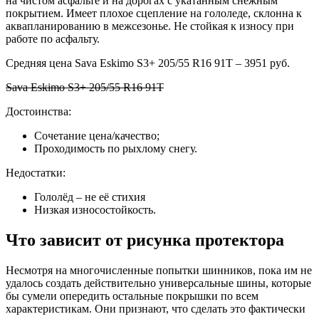
на чистом асфальте и на дорогах с укатанным снежным
покрытием. Имеет плохое сцепление на гололеде, склонна к
аквапланированию в межсезонье. Не стойкая к износу при
работе по асфальту.
Средняя цена Sava Eskimo S3+ 205/55 R16 91Т – 3951 руб.
Sava Eskimo S3+ 205/55 R16 91Т
Достоинства:
Сочетание цена/качество;
Проходимость по рыхлому снегу.
Недостатки:
Гололёд – не её стихия
Низкая износостойкость.
Что зависит от рисунка протектора
Несмотря на многочисленные попытки шинников, пока им не
удалось создать действительно универсальные шины, которые
бы сумели опередить остальные покрышки по всем
характеристикам. Они признают, что сделать это фактически