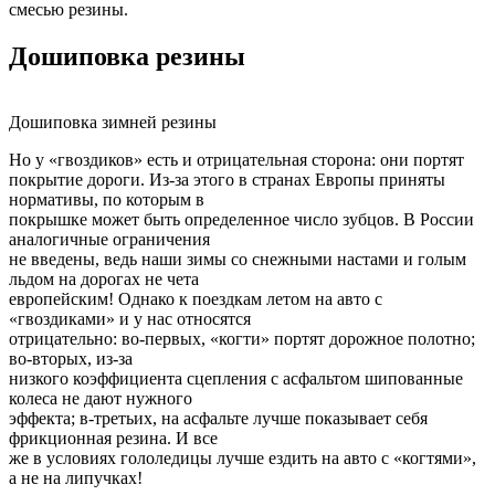
смесью резины.
Дошиповка резины
Дошиповка зимней резины
Но у «гвоздиков» есть и отрицательная сторона: они портят
покрытие дороги. Из-за этого в странах Европы приняты
нормативы, по которым в
покрышке может быть определенное число зубцов. В России
аналогичные ограничения
не введены, ведь наши зимы со снежными настами и голым
льдом на дорогах не чета
европейским! Однако к поездкам летом на авто с
«гвоздиками» и у нас относятся
отрицательно: во-первых, «когти» портят дорожное полотно;
во-вторых, из-за
низкого коэффициента сцепления с асфальтом шипованные
колеса не дают нужного
эффекта; в-третьих, на асфальте лучше показывает себя
фрикционная резина. И все
же в условиях гололедицы лучше ездить на авто с «когтями»,
а не на липучках!