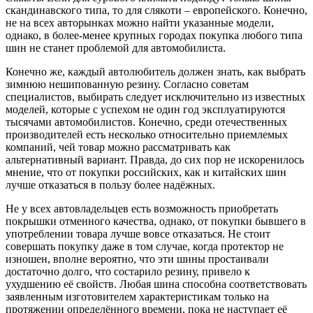
скандинавского типа, то для слякоти – европейского. Конечно,
не на всех авторынках можно найти указанные модели,
однако, в более-менее крупных городах покупка любого типа
шин не станет проблемой для автомобилиста.
Конечно же, каждый автолюбитель должен знать, как выбрать
зимнюю нешипованную резину. Согласно советам
специалистов, выбирать следует исключительно из известных
моделей, которые с успехом не один год эксплуатируются
тысячами автомобилистов. Конечно, среди отечественных
производителей есть несколько относительно приемлемых
компаний, чей товар можно рассматривать как
альтернативный вариант. Правда, до сих пор не искоренилось
мнение, что от покупки российских, как и китайских шин
лучше отказаться в пользу более надёжных.
Не у всех автовладельцев есть возможность приобретать
покрышки отменного качества, однако, от покупки бывшего в
употреблении товара лучше вовсе отказаться. Не стоит
совершать покупку даже в том случае, когда протектор не
изношен, вполне вероятно, что эти шины простаивали
достаточно долго, что состарило резину, привело к
ухудшению её свойств. Любая шина способна соответствовать
заявленным изготовителем характеристикам только на
протяжении определённого времени, пока не наступает её