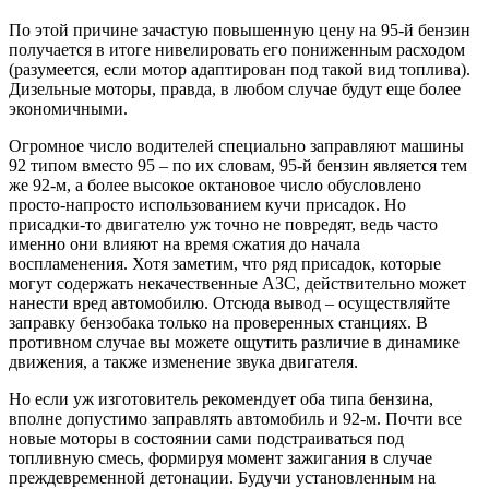
По этой причине зачастую повышенную цену на 95-й бензин
получается в итоге нивелировать его пониженным расходом
(разумеется, если мотор адаптирован под такой вид топлива).
Дизельные моторы, правда, в любом случае будут еще более
экономичными.
Огромное число водителей специально заправляют машины
92 типом вместо 95 – по их словам, 95-й бензин является тем
же 92-м, а более высокое октановое число обусловлено
просто-напросто использованием кучи присадок. Но
присадки-то двигателю уж точно не повредят, ведь часто
именно они влияют на время сжатия до начала
воспламенения. Хотя заметим, что ряд присадок, которые
могут содержать некачественные АЗС, действительно может
нанести вред автомобилю. Отсюда вывод – осуществляйте
заправку бензобака только на проверенных станциях. В
противном случае вы можете ощутить различие в динамике
движения, а также изменение звука двигателя.
Но если уж изготовитель рекомендует оба типа бензина,
вполне допустимо заправлять автомобиль и 92-м. Почти все
новые моторы в состоянии сами подстраиваться под
топливную смесь, формируя момент зажигания в случае
преждевременной детонации. Будучи установленным на