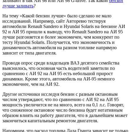
заливают в бак АИ 98 или АИ 98 G-drive. Так какой
бензин
лучше заливать
?
На тему «Какой бензин лучше» было сделано не мало
исследований. Например, сайт Авторевю тестируя
автомобили Renault Sandero и Hyundai Solaris на бензине АИ
92 и АИ 95 пришли к выводу, что Renault Sandero на АИ 95
лучше разгоняется и более экономичен, чем конкурент по
тесту Hyundai Solaris. Получается, что экономичность и
динамичность автомобиля на разном топливе напрямую
зависит от типа двигателя.
Проводя опрос среди владельцев ВАЗ десятого семейства
выяснилось, что основная часть водителей заметили по
сравнению с АИ 92 на АИ 95 есть небольшой прирост
динамики. Кроме этого, автомобиль на АИ-95 немного
экономичнее, чем на АИ 92.
Другие источники исследуя бензин с разным октановым
числом утверждают, что по сравнению с АИ 92 на АИ 95
мощность увеличится не на много, всего на 0,1 л.с. Говорят,
что сниженное октановое число бензина будет негативным
образом влиять на работу двигателя, что в дальнейшем может
закончиться капитальным ремонтом двигателя.
Напомним, что расход топлива Лада Гранта зависит не только