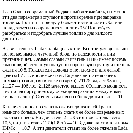
Lada Granta современный бюджетный автомобиль, и именно
эти два параметра вступают в противоречие при заправке
топлива. Пойти на поводу у бюджетности и залить 92, или
понадеяться на современность и лить 95? Попробуем
разобраться и подобрать лучшее топливо для каждого
двигателя.
А двигателей у Lada Granta целых три. Все три уже довольно
не новые, имеют чугунный блок, по надежности к ним
претензий нет. Самый слабый двигатель 11186 имеет восемь
клапанов,облегченную шатунно поршневую группу и степень
сжатия 10,5. Показатели довольно не плохие и для легкой
гранты 87 л.с. вполне хватает. Еще два двигателя очень
похожи (разница во впуске воздуха), 21126 выдает 98 л.с.,
21127 — 106 л.с.. 21126 зачастую выдает бОльшую мощность
чем по паспорту, поэтому очевидная разница между ними
лишь в налоге)) Степень сжатия на обоих двигателях — 11.
Как не странно, но степень сжатия двигателей Гранты,
немного больше, чем степень сжатия ее более современных
родственников. На двигателе 21129 этот показатель всего
10,5, на двигателе 21179(1.8 л.) — 10,3, даже на «импортном»
H4Mk — 10.7. А эти двигатели ставят на более тяжелые Lada