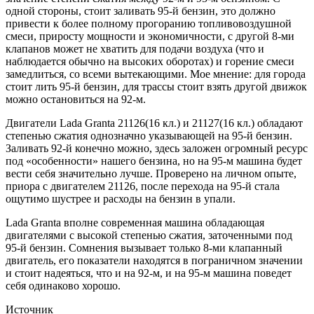
одной стороны, стоит заливать 95-й бензин, это должно
привести к более полному прогоранию топливовоздушной
смеси, приросту мощности и экономичности, с другой 8-ми
клапанов может не хватить для подачи воздуха (что и
наблюдается обычно на высоких оборотах) и горение смеси
замедлиться, со всеми вытекающими. Мое мнение: для города
стоит лить 95-й бензин, для трассы стоит взять другой движок
можно остановиться на 92-м.
Двигатели Lada Granta 21126(16 кл.) и 21127(16 кл.) обладают
степенью сжатия однозначно указывающей на 95-й бензин.
Заливать 92-й конечно можно, здесь заложен огромный ресурс
под «особенности» нашего бензина, но на 95-м машина будет
вести себя значительно лучше. Проверено на личном опыте,
приора с двигателем 21126, после перехода на 95-й стала
ощутимо шустрее и расходы на бензин в упали.
Lada Granta вполне современная машина обладающая
двигателями с высокой степенью сжатия, заточенными под
95-й бензин. Сомнения вызывает только 8-ми клапанный
двигатель, его показатели находятся в пограничном значении
и стоит надеяться, что и на 92-м, и на 95-м машина поведет
себя одинаково хорошо.
Источник