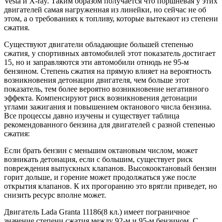
Vesta и X-ray. Таким образом получается что поршневая у этих
двигателей самая нагруженная из линейки, но сейчас не об
этом, а о требованиях к топливу, которые вытекают из степени
сжатия.
Существуют двигатели обладающие большей степенью
сжатия, у спортивных автомобилей этот показатель достигает
15, но и заправляются эти автомобили отнюдь не 95-м
бензином. Степень сжатия на прямую влияет на вероятность
возникновения детонации двигателя, чем больше этот
показатель, тем более вероятно возникновение негативного
эффекта. Компенсируют риск возникновения детонации
углами зажигания и повышением октанового числа бензина.
Все процессы давно изучены и существует таблица
рекомендованного бензина для двигателей с разной степенью
сжатия:
Если брать бензин с меньшим октановым числом, может
возникать детонация, если с большим, существует риск
повреждения выпускных клапанов. Высокооктановый бензин
горит дольше, и горение может продолжаться уже после
открытия клапанов. К их прогоранию это врятли приведет, но
снизить ресурс вполне может.
Двигатель Lada Granta 11186(8 кл.) имеет пограничное
значение степени сжатия между 92-м и 95-м бензином. С