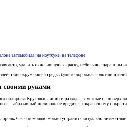
алоне автомобиля, на ноутбуке, на телефоне
ову авто, удалить окислившуюся краску, небольшие царапины и
действия окружающей среды, будь то дорожная соль или птичий
ы своими руками
 полироля. Круговые линии и разводы, заметные на поверхност
того — абразивный полироль не вредит лакокрасочному покрыти
олироль. С его помощью можно устранить визуально незаметные