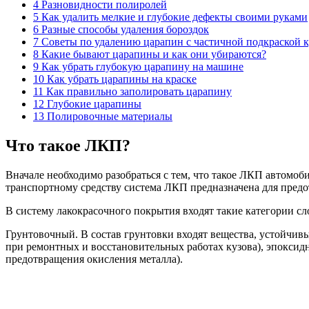
4 Разновидности полиролей
5 Как удалить мелкие и глубокие дефекты своими руками
6 Разные способы удаления бороздок
7 Советы по удалению царапин с частичной подкраской к
8 Какие бывают царапины и как они убираются?
9 Как убрать глубокую царапину на машине
10 Как убрать царапины на краске
11 Как правильно заполировать царапину
12 Глубокие царапины
13 Полировочные материалы
Что такое ЛКП?
Вначале необходимо разобраться с тем, что такое ЛКП автомоб
транспортному средству система ЛКП предназначена для предо
В систему лакокрасочного покрытия входят такие категории сл
Грунтовочный. В состав грунтовки входят вещества, устойчи
при ремонтных и восстановительных работах кузова), эпоксид
предотвращения окисления металла).