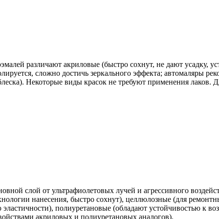
оэмалей различают акриловые (быстро сохнут, не дают усадку, 
ируется, сложно достичь зеркального эффекта; автомаляры реко
леска). Некоторые виды красок не требуют применения лаков. 
овной слой от ультрафиолетовых лучей и агрессивного воздейс
хнологии нанесения, быстро сохнут), целлюлозные (для ремонтн
эластичности), полиуретановые (обладают устойчивостью к воз
ойствами акриловых и полиуретановых аналогов).