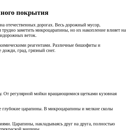
чного покрытия
на отечественных дорогах. Весь дорожный мусор,
трудно заметить микроцарапины, но их накопление влияет на
придорожных веток.
, химическими реагентами. Различные бишофиты и
дожди, град, грязный снег.
ку. От регулярной мойки вращающимися щетками кузовная
е глубокие царапины. В микроцарапины и мелкие сколы
виями. Царапины, накладываясь друг на друга, полностью
перекраской машины.