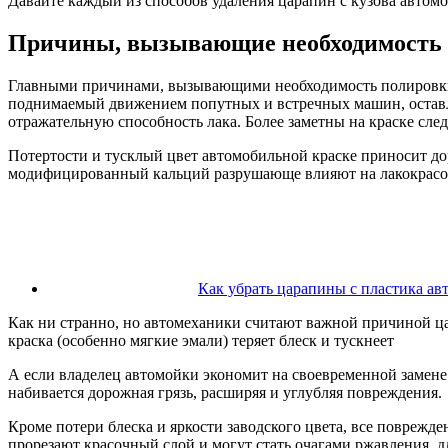
Давайте каждый из способов удаления царапин с кузова автом
Причины, вызывающие необходимость п
Главными причинами, вызывающими необходимость полировки, 
поднимаемый движением попутных и встречных машин, оставля
отражательную способность лака. Более заметны на краске сле
Потертости и тусклый цвет автомобильной краске приносит д
модифицированный кальций разрушающе влияют на лакокрасочн
Как убрать царапины с пластика ав
Как ни странно, но автомеханики считают важной причиной ц
краска (особенно мягкие эмали) теряет блеск и тускнеет
А если владелец автомойки экономит на своевременной замен
набивается дорожная грязь, расширяя и углубляя повреждения.
Кроме потери блеска и яркости заводского цвета, все повреж
прорезают красочный слой и могут стать очагами ржавления, д