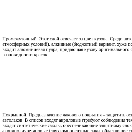
Промежуточный. Этот слой отвечает за цвет кузова. Среди авт
атмосферных условий), алкидные (бюджетный вариант, хуже пол
входит алюминиевая пудра, придающая кузову оригинального б
разновидности красок.
Покрывной. Предназначение лакового покрытия – защитить осн
автолаков. В список входят акриловые (требуют соблюдения те
входят синтетические смолы, обеспечивающие защитному слою 
акрилполиуретановые (двухкомпонентные лаки, обладающие св