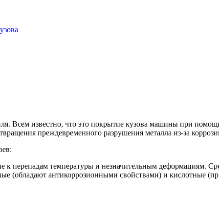
узова
иля. Всем известно, что это покрытие кузова машины при помощ
твращения преждевременного разрушения металла из-за коррози
оев:
вые к перепадам температуры и незначительным деформациям. С
ные (обладают антикоррозионными свойствами) и кислотные (пр