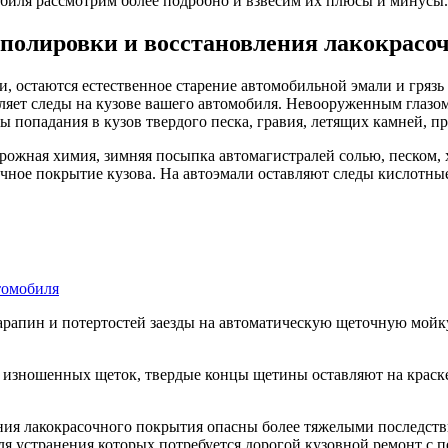
обиля рассмотрим более подробно и взвесим их плюсы и минусы.
олировки и восстановления лакокрасо
остаются естественное старение автомобильной эмали и грязь 
ет следы на кузове вашего автомобиля. Невооруженным глазом 
ды попадания в кузов твердого песка, гравия, летящих камней, 
орожная химия, зимняя посыпка автомагистралей солью, песком
ое покрытие кузова. На автоэмали оставляют следы кислотные 
томобиля
арапин и потертостей заезды на автоматическую щеточную мой
е изношенных щеток, твердые концы щетины оставляют на краск
дения лакокрасочного покрытия опасны более тяжелыми последст
ля устранения которых потребуется дорогой кузовной ремонт с 