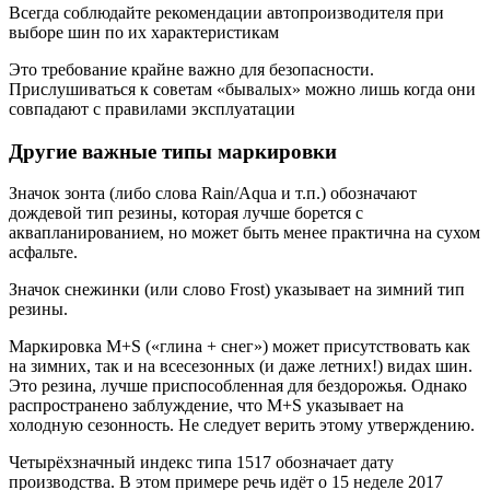
Всегда соблюдайте рекомендации автопроизводителя при
выборе шин по их характеристикам
Это требование крайне важно для безопасности.
Прислушиваться к советам «бывалых» можно лишь когда они
совпадают с правилами эксплуатации
Другие важные типы маркировки
Значок зонта (либо слова Rain/Aqua и т.п.) обозначают
дождевой тип резины, которая лучше борется с
аквапланированием, но может быть менее практична на сухом
асфальте.
Значок снежинки (или слово Frost) указывает на зимний тип
резины.
Маркировка M+S («глина + снег») может присутствовать как
на зимних, так и на всесезонных (и даже летних!) видах шин.
Это резина, лучше приспособленная для бездорожья. Однако
распространено заблуждение, что M+S указывает на
холодную сезонность. Не следует верить этому утверждению.
Четырёхзначный индекс типа 1517 обозначает дату
производства. В этом примере речь идёт о 15 неделе 2017