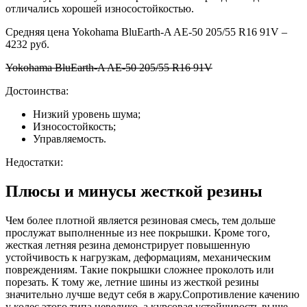
отличались хорошей износостойкостью.
Средняя цена Yokohama BluEarth-A AE-50 205/55 R16 91V –
4232 руб.
Yokohama BluEarth-A AE-50 205/55 R16 91V
Достоинства:
Низкий уровень шума;
Износостойкость;
Управляемость.
Недостатки:
Плюсы и минусы жесткой резины
Чем более плотной является резиновая смесь, тем дольше
прослужат выполненные из нее покрышки. Кроме того,
жесткая летняя резина демонстрирует повышенную
устойчивость к нагрузкам, деформациям, механическим
повреждениям. Такие покрышки сложнее проколоть или
порезать. К тому же, летние шины из жесткой резины
значительно лучше ведут себя в жару.Сопротивление качению
у колес этого типа невелико, а курсовая устойчивость выше,