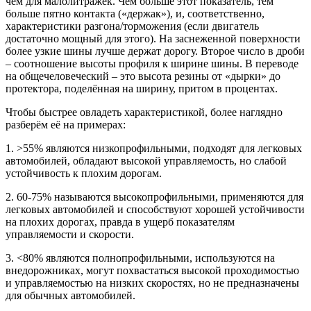
чем для малолитражек. Чем больше этот показатель, тем
больше пятно контакта («держак»), и, соответственно,
характеристики разгона/торможения (если двигатель
достаточно мощный для этого). На заснеженной поверхности
более узкие шины лучше держат дорогу. Второе число в дроби
– соотношение высоты профиля к ширине шины. В переводе
на общечеловеческий – это высота резины от «дырки» до
протектора, поделённая на ширину, притом в процентах.
Чтобы быстрее овладеть характеристикой, более наглядно
разберём её на примерах:
1. >55% являются низкопрофильными, подходят для легковых
автомобилей, обладают высокой управляемость, но слабой
устойчивость к плохим дорогам.
2. 60-75% называются высокопрофильными, применяются для
легковых автомобилей и способствуют хорошей устойчивости
на плохих дорогах, правда в ущерб показателям
управляемости и скорости.
3. <80% являются полнопрофильными, используются на
внедорожниках, могут похвастаться высокой проходимостью
и управляемостью на низких скоростях, но не предназначены
для обычных автомобилей.