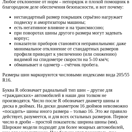
Любое отклонение от норм – непорядок и плохой помощник в
благородном деле обеспечения безопасности, и вот почему:
нестандартный размер покрышек серьёзно нагружает
подвеску и амортизаторы машины;
есть негативное влияние и на трансмиссию;
при поворотах шины другого размера могут задевать
корпус;
показатели приборов становятся неправильными: даже
минимальное отклонение от стандартных размеров
профиля приводит к увеличению (или снижению)
видимой на спидометре скорости на 5-10 км/ч;
обманывает и одометр – счётчик пробега.
Размеры шин маркируются числовыми индексами вида 205/55
R16.
Буква R обозначает радиальный тип шин – другие для
«гражданских» автомобилей в наши дни толком не
производятся. Число после R обозначает диаметр шины и
диска в дюймах. На диски диаметром 16 дюймов невозможно
«посадить» шины иного размера – только 16. Это же правило
действует, разумеется, и для всех остальных размеров. Первое
число в дроби – простой показатель: ширина шины (мм).
Широкие модели подходят для более мощных автомобилей,