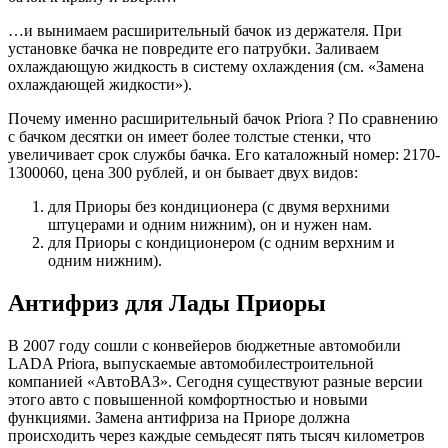
…и вынимаем расширительный бачок из держателя. При
установке бачка не повредите его патрубки. Заливаем
охлаждающую жидкость в систему охлаждения (см. «Замена
охлаждающей жидкости»).
Почему именно расширительный бачок Priora ? По сравнению
с бачком десятки он имеет более толстые стенки, что
увеличивает срок службы бачка. Его каталожный номер: 2170-
1300060, цена 300 рублей, и он бывает двух видов:
для Приоры без кондиционера (с двумя верхними
штуцерами и одним нижним), он и нужен нам.
для Приоры с кондиционером (с одним верхним и
одним нижним).
Антифриз для Лады Приоры
В 2007 году сошли с конвейеров бюджетные автомобили
LADA Priora, выпускаемые автомобилестроительной
компанией «АвтоВАЗ». Сегодня существуют разные версии
этого авто с повышенной комфортностью и новыми
функциями. Замена антифриза на Приоре должна
происходить через каждые семьдесят пять тысяч километров