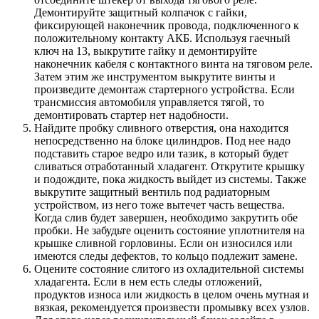
Демонтируйте защитный колпачок с гайки,
фиксирующей наконечник провода, подключенного к
положительному контакту АКБ. Используя гаечный
ключ на 13, выкрутите гайку и демонтируйте
наконечник кабеля с контактного винта на тяговом реле.
Затем этим же инструментом выкрутите винты и
произведите демонтаж стартерного устройства. Если
трансмиссия автомобиля управляется тягой, то
демонтировать стартер нет надобности.
Найдите пробку сливного отверстия, она находится
непосредственно на блоке цилиндров. Под нее надо
подставить старое ведро или тазик, в который будет
сливаться отработанный хладагент. Открутите крышку
и подождите, пока жидкость выйдет из системы. Также
выкрутите защитный вентиль под радиаторным
устройством, из него тоже вытечет часть вещества.
Когда слив будет завершен, необходимо закрутить обе
пробки. Не забудьте оценить состояние уплотнителя на
крышке сливной горловины. Если он износился или
имеются следы дефектов, то кольцо подлежит замене.
Оцените состояние слитого из охладительной системы
хладагента. Если в нем есть следы отложений,
продуктов износа или жидкость в целом очень мутная и
вязкая, рекомендуется произвести промывку всех узлов.