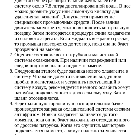
Для этого через расширительный бачок залейте в
систему около 7,8 литра дистиллированной воды. В нее
можно добавить уксус или лимонную кислоту для
удаления загрязнений. Допускается применение
специальных промывочных средств. После залива
двигатель запускается, можно выполнить контрольную
поездку. Затем повторяется процедура слива хладагента
из силового агрегата. Если жидкость все равно грязная,
то промывка повторяется до тех пор, пока она не будет
прозрачной на выходе.
Оцените состояние всех патрубков и магистралей
системы охлаждения. При наличии повреждений или
следов подтеков шланги подлежат замене.
Следующим этапом будет заливка нового хладагента в
систему. Чтобы не допустить появления воздушной
пробки в магистралях и устранить поступающий в
систему воздух, рекомендуется немного ослабить хомут
патрубка, подключенного к дроссельному узлу. Затем
шланг отсоединяется.
Через заливную горловину в расширительном бачке
производится заправка охладительной системы свежим
антифризом. Новый хладагент заливается до того
момента, пока он не будет выходить из отсоединенного
от дросселя патрубка. Когда это случится, магистраль
подключается на место, а хомут надежно затягивается.