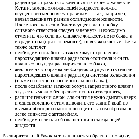
радиатора с правой стороны и слить из него жидкость.
Кстати, замена охлаждающей жидкости должна
осуществляться по всем правилам — так, например,
нельзя смешивать разные охлаждающие жидкости.
После того, как слив будет осуществлен, пробку
сливного отверстия следует завернуть. Необходимо
отметить, что если вы сливаете жидкость не из бачка, а
из радиатора (при его ремонте), то вся жидкость из бачка
также вытечет,
необходимо ослабить затяжку хомута крепления
пароотводящего шланга радиатора отопителя и снять
шланг со штуцера расширительного бачка,
аналогичным образом необходимо осуществить снятие
пароотводящего шланга радиатора системы охлаждения
(также со штуцера расширительного бачка),
после ослабления затяжки хомута заправочного шланга
эту деталь можно беспрепятственно отсоединить,
расширительный бачок, для снятия нужно двигать вверх
и одновременно с этим выводить его задний край из
выемки облицовки моторного щита. Таким образом он
легко снимется с автомобиля,
необходимо слить из бачка остатки охлаждающей
жидкости.
Расширительный бачок устанавливается обратно в порядке,