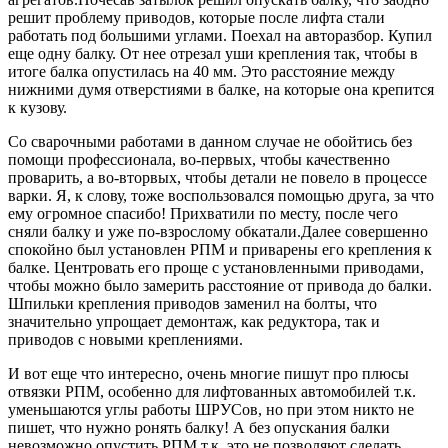
решит проблему приводов, которые после лифта стали
работать под большими углами. Поехал на авторазбор. Купил
еще одну балку. От нее отрезал уши крепления так, чтобы в
итоге балка опустилась на 40 мм. Это расстояние между
нижними думя отверстиями в балке, на которые она крепится
к кузову.
Со сварочными работами в данном случае не обойтись без
помощи профессионала, во-первых, чтобы качественно
проварить, а во-вторвых, чтобы детали не повело в процессе
варки. Я, к слову, тоже воспользовался помощью друга, за что
ему огромное спасибо! Прихватили по месту, после чего
сняли балку и уже по-взрослому обкатали.Далее совершенно
спокойно был установлен РПМ и приварены его крепления к
балке. Центровать его проще с установленными приводами,
чтобы можно было замерить расстояние от привода до балки.
Шпильки крепления приводов заменил на болты, что
значительно упрощает демонтаж, как редуктора, так и
приводов с новыми креплениями.
И вот еще что интересно, очень многие пишут про плюсы
отвязки РПМ, особенно для лифтованных автомобилей т.к.
уменьшаются углы работы ШРУСов, но при этом никто не
пишет, что нужно ронять балку! А без опускания балки
невозможно опустить РПМ т.к. это не позволяют сделать