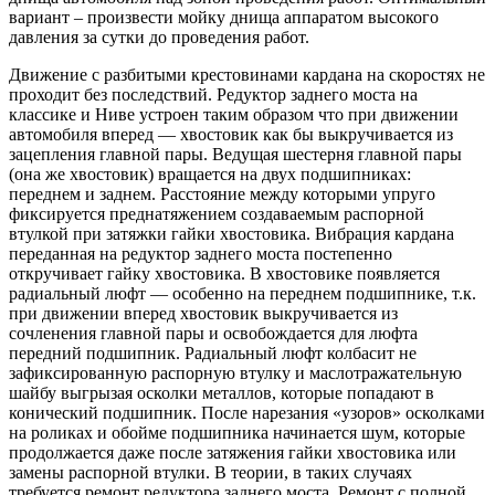
вариант – произвести мойку днища аппаратом высокого
давления за сутки до проведения работ.
Движение с разбитыми крестовинами кардана на скоростях не
проходит без последствий. Редуктор заднего моста на
классике и Ниве устроен таким образом что при движении
автомобиля вперед — хвостовик как бы выкручивается из
зацепления главной пары. Ведущая шестерня главной пары
(она же хвостовик) вращается на двух подшипниках:
переднем и заднем. Расстояние между которыми упруго
фиксируется преднатяжением создаваемым распорной
втулкой при затяжки гайки хвостовика. Вибрация кардана
переданная на редуктор заднего моста постепенно
откручивает гайку хвостовика. В хвостовике появляется
радиальный люфт — особенно на переднем подшипнике, т.к.
при движении вперед хвостовик выкручивается из
сочленения главной пары и освобождается для люфта
передний подшипник. Радиальный люфт колбасит не
зафиксированную распорную втулку и маслотражательную
шайбу выгрызая осколки металлов, которые попадают в
конический подшипник. После нарезания «узоров» осколками
на роликах и обойме подшипника начинается шум, которые
продолжается даже после затяжения гайки хвостовика или
замены распорной втулки. В теории, в таких случаях
требуется ремонт редуктора заднего моста. Ремонт с полной