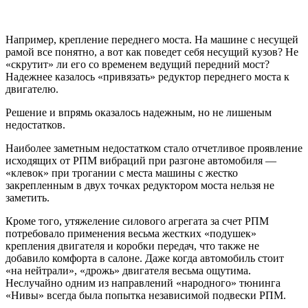
Например, крепление переднего моста. На машине с несущей
рамой все понятно, а вот как поведет себя несущий кузов? Не
«скрутит» ли его со временем ведущий передний мост?
Надежнее казалось «привязать» редуктор переднего моста к
двигателю.
Решение и впрямь оказалось надежным, но не лишеным
недостатков.
Наиболее заметным недостатком стало отчетливое проявление
исходящих от РПМ вибраций при разгоне автомобиля —
«клевок» при трогании с места машины с жестко
закрепленным в двух точках редуктором моста нельзя не
заметить.
Кроме того, утяжеление силового агрегата за счет РПМ
потребовало применения весьма жестких «подушек»
крепления двигателя и коробки передач, что также не
добавило комфорта в салоне. Даже когда автомобиль стоит
«на нейтрали», «дрожь» двигателя весьма ощутима.
Неслучайно одним из направлений «народного» тюнинга
«Нивы» всегда была попытка независимой подвески РПМ.