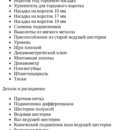
Вороток под торцевую насадку
Удлинитель для торцового воротка
Насадка на вороток 10 мм
Насадка на вороток 17 мм
Насадка на вороток 19 мм
Съемник подшипников
Выколотка из мягкого металла
Приспособление из старой ведущей шестерни
Уровень
Щуп плоский
Динамометрический ключ
Монтажная лопатка
Динамометр
Плоскогубцы
Штангенциркуль
Тиски
Детали и расходники:
Прочная нитка
Подшипники дифференциала
Шестерни полуосей
Ведомая шестерня
Вал ведущей шестерни
Конический подшипник вала ведущей шестерни
Распорная втулка