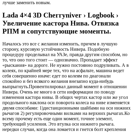
лучше заменить новым.
Lada 4×4 3D Cherryniver › Logbook ›
Увеличение кастора Нива. Отвязка
РПМ и сопутствующие моменты.
Началось это все с желания изменить, причем в лучшую
сторону, курсовую устойчивость Нивера. Подобную
процедуру проделывал на УАЗе, правда другим способом, но
то, что оно того стоит — однозначно. Пропадает эффект
«рыскания» на дороге. Не нужно постоянно подруливать. А в
колеях, по крайней мере тех, что на асфальте, машина ведет
себя совершенно иначе: едет по колеям по диагонали
спокойно и без всякого желания внезапно куда-нибудь
выпрыгнуть.Провентилировал данный момент в отношении
Нивера. Очень не много в сети информации по поводу
изменения кастора нивы. В общих чертах кастор или же угол
продольного наклона оси поворота колеса на ниве изменяется
двумя способами: 1)дистанционными шайбами на оси нижних
рычагов 2) регулировочными вилками на верхних рычагах.Ко
всему прочему есть еще один момент, точнее элемент,
требующий усиления. Это втулка оси нижнего рычага.
нередки случаи, когда она ломается и гнется болт крепления