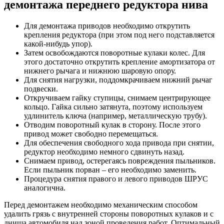
демонтажа переднего редуктора нива
Для демонтажа приводов необходимо открутить
крепления редуктора (при этом под него подставляется
какой-нибудь упор).
Затем освобождаются поворотные кулаки колес. Для
этого достаточно открутить крепление амортизатора от
нижнего рычага и нижнюю шаровую опору.
Для снятия нагрузки, поддомкрачиваем нижний рычаг
подвески.
Откручиваем гайку ступицы, снимаем центрирующее
кольцо. Гайка сильно затянута, поэтому используем
удлинитель ключа (например, металлическую трубу).
Отводим поворотный кулак в сторону. После этого
привод может свободно перемещаться.
Для обеспечения свободного хода привода при снятии,
редуктор необходимо немного сдвинуть назад.
Снимаем привод, остерегаясь повреждения пыльников.
Если пыльник порван – его необходимо заменить.
Процедура снятия правого и левого приводов ШРУС
аналогична.
Перед демонтажем необходимо механическим способом
удалить грязь с внутренней стороны поворотных кулаков и с
днища автомобиля над зоной проведения работ. Оптимальный