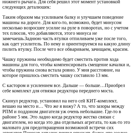
нижнего рычага. Для себя решил этот момент установкой
следующих деталюшек:
Таким образом мы усиливаем балку и улучшаем поведение
машины на дороге. Для кого-то, возможно, будет минусом
несколько возросшее усилие на руле в поворотах, но с учетом
тех плюсов, что добавляются, этого минуса не
замечаешь.Заднюю часть втулки отпиливаем уже после того,
как одет усилитель. По нему и ориентируемся на какую длину
пилить втулку. После чего все обвариваем, зачищаем, красим.
Чашку пружины необходимо будет сместить против хода
машины для того, чтобы компенсировать смещение качалки и,
чтобы пружина снова встала ровно. У мня расстояние, на
которое пришлось сместить чашку составило 13 мм.
С кастором и усилением все. Дальше — больше…Приобрел
себе комплект для отвязки редуктора переднего моста.
Скинул редуктор, установил на него сей КИТ-комплект,
вешаю на место и… Что же я вижу? А то, что зазоры между
РПМ и поддоном двигателя уж очень небольшие. Где-то в
районе 5 мм. Это ладно когда редуктор жестко связан с
двигателем, но когда это два отдельных агрегата, то как-то это
маловато для предотвращения возможной встречи сих
агрегатов.Почесав затылок решил опускать балку, что заодно