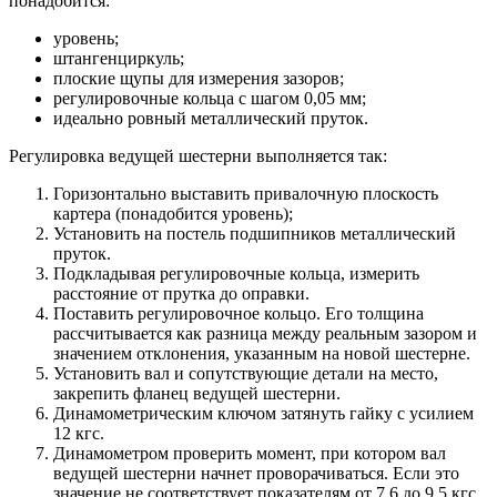
понадобится:
уровень;
штангенциркуль;
плоские щупы для измерения зазоров;
регулировочные кольца с шагом 0,05 мм;
идеально ровный металлический пруток.
Регулировка ведущей шестерни выполняется так:
Горизонтально выставить привалочную плоскость
картера (понадобится уровень);
Установить на постель подшипников металлический
пруток.
Подкладывая регулировочные кольца, измерить
расстояние от прутка до оправки.
Поставить регулировочное кольцо. Его толщина
рассчитывается как разница между реальным зазором и
значением отклонения, указанным на новой шестерне.
Установить вал и сопутствующие детали на место,
закрепить фланец ведущей шестерни.
Динамометрическим ключом затянуть гайку с усилием
12 кгс.
Динамометром проверить момент, при котором вал
ведущей шестерни начнет проворачиваться. Если это
значение не соответствует показателям от 7,6 до 9,5 кгс,