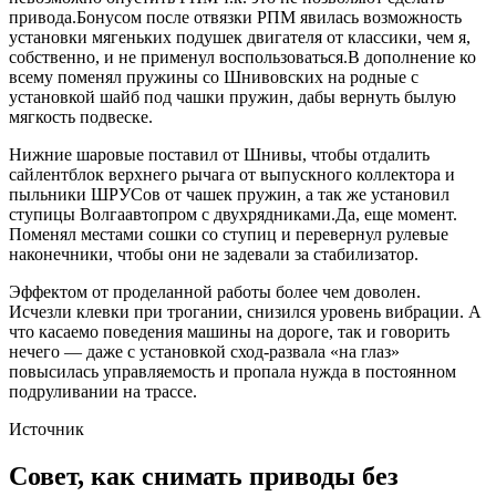
привода.Бонусом после отвязки РПМ явилась возможность
установки мягеньких подушек двигателя от классики, чем я,
собственно, и не применул воспользоваться.В дополнение ко
всему поменял пружины со Шнивовских на родные с
установкой шайб под чашки пружин, дабы вернуть былую
мягкость подвеске.
Нижние шаровые поставил от Шнивы, чтобы отдалить
сайлентблок верхнего рычага от выпускного коллектора и
пыльники ШРУСов от чашек пружин, а так же установил
ступицы Волгаавтопром с двухрядниками.Да, еще момент.
Поменял местами сошки со ступиц и перевернул рулевые
наконечники, чтобы они не задевали за стабилизатор.
Эффектом от проделанной работы более чем доволен.
Исчезли клевки при трогании, снизился уровень вибрации. А
что касаемо поведения машины на дороге, так и говорить
нечего — даже с установкой сход-развала «на глаз»
повысилась управляемость и пропала нужда в постоянном
подруливании на трассе.
Источник
Совет, как снимать приводы без