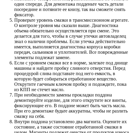
один спереди. Для демонтажа подденьте часть детали
посередине и потяните ее книзу, так вы сможете снять
фиксатор.
Проверьте уровень смазки в трансмиссионном агрегате.
О контроле уровня мы сказали выше. Диагностика
объема обязательно осуществляется при смене. Это
делается для того, чтобы в случае утечки автовладелец
знал о наличии проблемы. Если утечка действительно
имеется, выполняется диагностика корпуса коробки
передач, сальников и уплотнителей. Все поврежденные
элементы подлежат замене.
Если с уровнем смазки все в норме, залезьте под днище
машины и найдите пробку сливного отверстия. Перед
процедурой слива подставьте под него емкость, в
которую будет собираться отработанное вещество.
Открутите гаечным ключом пробку и подождите, пока
из КПП не стечет масло.
При необходимости замены прокладки поддона
демонтируйте изделие, для этого открутите все винты,
фиксирующие его. В поддоне может быть часть масла.
При его демонтаже будьте аккуратны, чтобы не разлить
смазку на себя.
Внутри поддона установлено два магнита. Оцените их
состояние, а также состояние отработанной смазки в
целом. Магниты подлежат очистке от продуктов износа