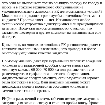
Что если вы выполняете только обычную поездку по городу и
шоссе, а в графике технического обслуживания не
упоминается замена жидкости в РК для нормальных условий?
Может ли она продлить срок службы автомобиля без замены
жидкости? Простой ответ — нет. Изнашивается любое
механическое устройство с движущимися или вращающимися
деталями. Продукты износа смешиваются с маслом, что
заставляет шестерни и другие компоненты изнашиваться еще
быстрее.
Кроме того, во многих автомобилях РК расположена рядом с
горячими выхлопными элементами, что приводит к более
быстрому ухудшению качества жидкости.
По моему мнению, даже при нормальных условиях вождения
жидкость для раздаточной коробки следует менять как
минимум каждые 60 000–70 000 км или раньше, если это
рекомендуется в графике технического обслуживания.
Жидкость также следует заменить, если раздаточная коробка
была погружена в воду. Ваш знакомый механик может
предложить сначала проверить состояние жидкости и
заменить ее, если она грязная.
РК(блок раздаточной системы)обычно имеют две заглушки:
заглушка для заливки сверху и сливная пробка внизу. Уровень