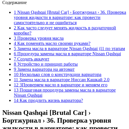
Содержание
1 Nissan Qashqai [Brutal Car] › Бортжурнал › 36. Проверка
уровня жидкости в вариаторе: как провести
самостоятельно и не ошибиться
2 Как часто следует менять жидкость в раздаточной
коробке?
3 Проверка уровня масла
4 Как поменять масло своими руками?
5 Замена масла в вариаторе Nissan Qashqai j11 по этапам
6 Процедура замены масла в вариаторе Nissan Qashqai
7 Создать аккаунт
8 Устройство и принцип работы
9 Замена вариатора на автомат
10 Несколько слов о конструкции вариатора
11 Замена масла в вариаторе Ниссан Кашкай 2.0
12 3Проверяем масло в вариаторе и меняем его
13 Пошаговая процедура замены масла в вариаторе
Nissan Qashqai
14 Как продлить жизнь вариатора?
Nissan Qashqai [Brutal Car] ›
Бортжурнал › 36. Проверка уровня
жидкости в вариаторе: как провести