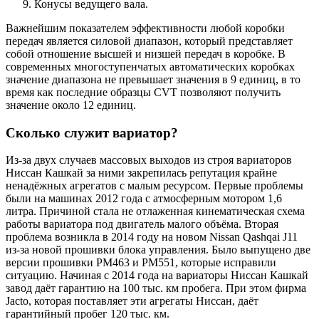
Конусы ведущего вала.
Важнейшим показателем эффективности любой коробки
передач является силовой диапазон, который представляет
собой отношение высшей и низшей передач в коробке. В
современных многоступенчатых автоматических коробках
значение диапазона не превышает значения в 9 единиц, в то
время как последние образцы CVT позволяют получить
значение около 12 единиц.
Сколько служит вариатор?
Из-за двух случаев массовых выходов из строя вариаторов
Ниссан Кашкай за ними закрепилась репутация крайне
ненадёжных агрегатов с малым ресурсом. Первые проблемы
были на машинах 2012 года с атмосферным мотором 1,6
литра. Причиной стала не отлаженная кинематическая схема
работы вариатора под двигатель малого объёма. Вторая
проблема возникла в 2014 году на новом Nissan Qashqai J11
из-за новой прошивки блока управления. Было выпущено две
версии прошивки PM463 и PM551, которые исправили
ситуацию. Начиная с 2014 года на вариаторы Ниссан Кашкай
завод даёт гарантию на 100 тыс. км пробега. При этом фирма
Jacto, которая поставляет эти агрегаты Ниссан, даёт
гарантийный пробег 120 тыс. км.