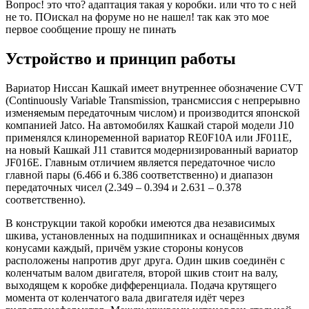
Вопрос! это что? адаптация такая у коробки. или что то с ней
не то. ПОискал на форуме но не нашел! так как это мое
первое сообщение прошу не пинать
Устройство и принцип работы
Вариатор Ниссан Кашкай имеет внутреннее обозначение CVT
(Continuously Variable Transmission, трансмиссия с непрерывно
изменяемым передаточным числом) и производится японской
компанией Jatco. На автомобилях Кашкай старой модели J10
применялся клиноременной вариатор RE0F10A или JF011E,
на новый Кашкай J11 ставится модернизированный вариатор
JF016E. Главным отличием является передаточное число
главной пары (6.466 и 6.386 соответственно) и диапазон
передаточных чисел (2.349 – 0.394 и 2.631 – 0.378
соответственно).
В конструкции такой коробки имеются два независимых
шкива, установленных на подшипниках и оснащённых двумя
конусами каждый, причём узкие стороны конусов
расположены напротив друг друга. Один шкив соединён с
коленчатым валом двигателя, второй шкив стоит на валу,
выходящем к коробке дифференциала. Подача крутящего
момента от коленчатого вала двигателя идёт через