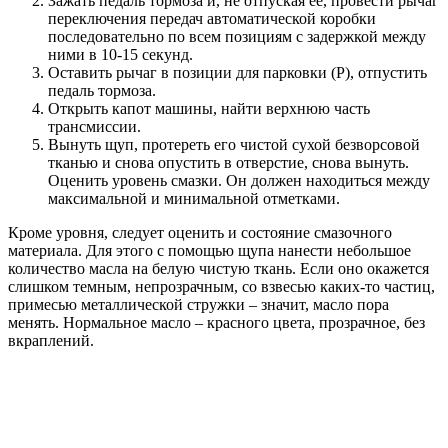
Зажать педаль тормоза и, не отпуская ее, провести рычаг
переключения передач автоматической коробки
последовательно по всем позициям с задержкой между
ними в 10-15 секунд.
Оставить рычаг в позиции для парковки (Р), отпустить
педаль тормоза.
Открыть капот машины, найти верхнюю часть
трансмиссии.
Вынуть щуп, протереть его чистой сухой безворсовой
тканью и снова опустить в отверстие, снова вынуть.
Оценить уровень смазки. Он должен находиться между
максимальной и минимальной отметками.
Кроме уровня, следует оценить и состояние смазочного
материала. Для этого с помощью щупа нанести небольшое
количество масла на белую чистую ткань. Если оно окажется
слишком темным, непрозрачным, со взвесью каких-то частиц,
примесью металлической стружки – значит, масло пора
менять. Нормальное масло – красного цвета, прозрачное, без
вкраплений.