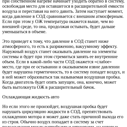
при собственном нагреве начинает уходить обратно в систему,
освобождая место для оставшегося в расширительной емкости
воздуха и переставая на него давить. Затем наступает момент,
когда давление в СОД сравнивается с внешним атмосферным.
Если при этом у ОЖ температура окажется выше, чем во
внешней среде, то она, продолжая остывать, будет дальше
уменьшаться в объеме.
Это приведет к тому, что давление в СОД станет ниже
атмосферного, то есть к разряжению, вакуумному эффекту.
Наружный воздух станет оказывать давление на элементы
системы и будет при этом стремиться занять ее внутренние
объем. Если в какой-либо части СОД окажется «слабое»
место, где при ее остывании и оказываемом извне давлении
будет нарушена герметичность, то в систему попадет воздух, и
в ней может образоваться так называемая воздушная пробка.
Когда двигатель будет опять запущен, она, конечно, может
быть вытолкнута ОЖ в расширительный бачок.
Охлаждающая жидкость авто
Но если этого не произойдет, воздушная пробка будет
нарушать циркуляцию жидкости в СОД, препятствовать
охлаждению мотора и может даже стать причиной выхода его
из строя. Обычно воздух попадает в систему за счет
подсасывания между патрубками и штуцерами, на которые