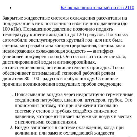
Бачок расширительный на ваз 2110
Закрытые жидкостные системы охлаждения рассчитаны на
поддержание в них постоянного избыточного давления (до
100 кПа). Повышенное давление позволило поднять
температуру кипения жидкости до 120 градусов. Поскольку
автомобили эксплуатируются круглый год, для них была
специально разработана концентрированная, специальная
незамерзающая охлаждающая жидкость — антифриз
(наиболее популярен тосол). Он состоит из этиленгликоля,
дистилированной воды и антикоррозийных,
антивспенивающих, антиокислительных присадок. Тосол
обеспечивает оптимальный тепловой рабочий режим
двигателя 80–100 градусов в любую погоду. Основные
причины возникновения воздушных пробок следующие:
Подсасывание воздуха через недостаточно герметичные
соединения патрубков, шлангов, штуцеров, трубок. Это
происходит потому, что при движении тосола по
системе у стенок в трубках создаётся сниженное
давление, которое втягивает наружный воздух в местах
с неплотными соединениями.
Воздух запирается в системе охлаждения, когда при
доливании или замене охлаждающей жидкости