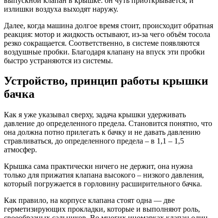
выпускной клапан в крышке: он чуть приоткрывается, и
излишки воздуха выходят наружу.
Далее, когда машина долгое время стоит, происходит обратная
реакция: мотор и жидкость остывают, из-за чего объём тосола
резко сокращается. Соответственно, в системе появляются
воздушные пробки. Благодаря клапану на впуск эти пробки
быстро устраняются из системы.
Устройство, принцип работы крышки
бачка
Как я уже указывал сверху, задача крышки удерживать
давление до определенного предела. Становится понятно, что
она должна потно прилегать к бачку и не давать давлению
стравливаться, до определенного предела – в 1,1 – 1,5
атмосфер.
Крышка сама практически ничего не держит, она нужна
только для прижатия клапана высокого – низкого давления,
который погружается в горловину расширительного бачка.
Как правило, на корпусе клапана стоят одна — две
герметизирующих прокладки, которые и выполняют роль,
своеобразных сальников. Во многих иномарках клапан один,