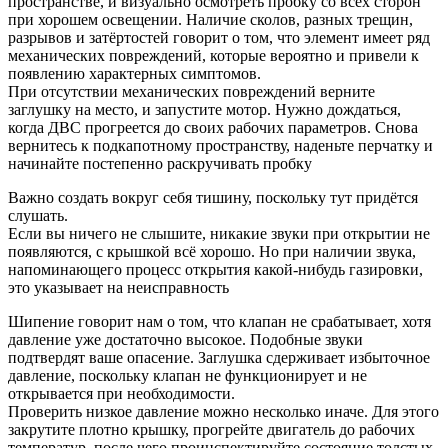
пространстве, и визуально осмотреть пробку со всех сторон
при хорошем освещении. Наличие сколов, разных трещин,
разрывов и затёртостей говорит о том, что элемент имеет ряд
механических повреждений, которые вероятно и привели к
появлению характерных симптомов.
При отсутствии механических повреждений верните
заглушку на место, и запустите мотор. Нужно дождаться,
когда ДВС прогреется до своих рабочих параметров. Снова
вернитесь к подкапотному пространству, наденьте перчатку и
начинайте постепенно раскручивать пробку
Важно создать вокруг себя тишину, поскольку тут придётся
слушать.
Если вы ничего не слышите, никакие звуки при открытии не
появляются, с крышкой всё хорошо. Но при наличии звука,
напоминающего процесс открытия какой-нибудь газировки,
это указывает на неисправность
Шипение говорит нам о том, что клапан не срабатывает, хотя
давление уже достаточно высокое. Подобные звуки
подтвердят ваше опасение. Заглушка сдерживает избыточное
давление, поскольку клапан не функционирует и не
открывается при необходимости.
Проверить низкое давление можно несколько иначе. Для этого
закрутите плотно крышку, прогрейте двигатель до рабочих
температур, после чего проинспектируйте состояние толстых