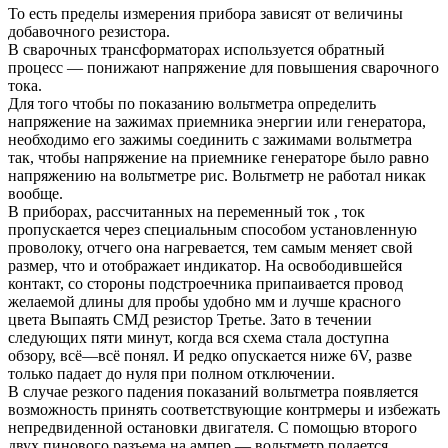
То есть пределы измерения прибора зависят от величины
добавочного резистора.
В сварочных трансформаторах используется обратный
процесс — понижают напряжение для повышения сварочного
тока.
Для того чтобы по показанию вольтметра определить
напряжение на зажимах приемника энергии или генератора,
необходимо его зажимы соединить с зажимами вольтметра
так, чтобы напряжение на приемнике генераторе было равно
напряжению на вольтметре рис. Вольтметр не работал никак
вообще.
В приборах, рассчитанных на переменный ток , ток
пропускается через специальным способом установленную
проволоку, отчего она нагревается, тем самым меняет свой
размер, что и отображает индикатор. На освободившейся
контакт, со стороны подстроечника припаивается провод
желаемой длины для пробы удобно мм и лучше красного
цвета Выпаять СМД резистор Третье. Зато в течении
следующих пяти минут, когда вся схема стала доступна
обзору, всё—всё понял. И редко опускается ниже 6V, разве
только падает до нуля при полном отключении.
В случае резкого падения показаний вольтметра появляется
возможность принять соответствующие контрмеры и избежать
непредвиденной остановки двигателя. С помощью второго
двух пинового разъема на ампер — вольтметр подается