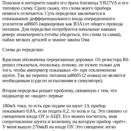
Поиском в интернете нашёл его брата близнеца YB27VA и его
типовую схему. Сразу скажу, что схема моего прибора
немного отличается. Суть переделки заключается в
отвязывании дифференциального входа операционного
усилителя ad8605 (маркирован как B3A) от общего провода
питания. Для переделки потребуются начальные навыки
реверс инженеринга (чтобы убедиться, что схема та самая),
пайки мелких деталей и знание закона Ома
Схема до переделки:
Красным обозначены перерезанные дорожки. От резистора R6
решил отказаться, поскольку, похоже, он нужен только для
того, чтобы амперметр показывал «0» при отключенном
шунте. Так же перенос питания ad8605 (2 ножка) не является
необходимым (судя по испытаниям в симуляторе).
Вторая переделка решает проблему, связанную с тем, что
индикатор не «видит» первые
180мА тока, то есть при подаче на шунт 1А прибор
показывает 0,8А, если подать 0,2, то ноль и тд. Это связано со
смещением входа ОУ и АЦП. Его можно посчитать, зная
сопротивление шунта и величину, на которую прибор «врёт».
У меня вышло 270мкВ на входе ОУ. Это смещение легко