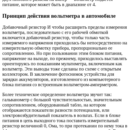
питание, которое может быть в диапазоне от 4.
Принцип действия вольтметра в автомобиле
Добавочный резистор И чтобы расширить пределы измерения
вольтметра, последовательно с его рабочей обмоткой
включается добавочный резистор, чтобы только часть
измеряемого напряжения приходилась бы непосредственно на
измерительную обмотку прибора, пропорционально ее
сопротивлению. Но при пользовании этим блоком питания,
напряжение на выходе, по прежнему, приходилось выставлять
ориентируясь по показаниям мультиметра, включенным как
вольтметр. Эти выводы тоже сделаны по схеме с открытым
коллектором. В заключение фотоснимок устройства для
зарядки аккумуляторов, изготовленного из компьютерного
блока питания со встроенным вольтметром-амперметром.
Более техническое определение вольтметра звучит так:
гальванометр с большой чувствительностью, значительным
сопротивлением, оборудованный табло, на котором
отображаются показатели разности потенциалов, или
электровозбудительный показатель в вольтах. Если в блоке
питания в цепь выходного тока поставить измерительный
резистор величиной 0, Ома, то при протекании по нему тока в