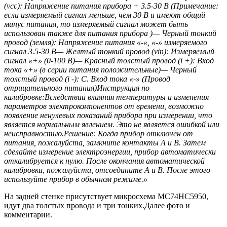
(vcc): Напряжение питания прибора + 3.5-30 В (Примечание:
если измеряемый сигнал меньше, чем 30 В и имеют общий
минус питания, то измеряемый сигнал может быть
использован также для питания прибора )— Черный тонкий
провод (земля): Напряжение питания «-«, «-» измеряемого
сигнал 3.5-30 В— Желтый тонкий провод (vin): Измеряемый
сигнал «+» (0-100 В)— Красный толстый провод (i +): Вход
тока «+» (в серии питания положительные)— Черный
толстый провод (i -): C. Вход тока «-» (Провод
отрицательного питания)Инструкция по
калибровке:Вследствии влияния температуры и изменения
параметров электрокомпонентов от времени, возможно
появление ненулевых показаний прибора при измерении, что
является нормальным явлением. Это не является ошибкой или
неисправностью.Решение: Когда прибор отключен от
питания, пожалуйста, замкните контакты А и B. Затем
сделайте измерение электроэнергии, прибор автоматически
откалибруется к нулю. После окончания автоматической
калибровки, пожалуйста, отсоедините A и B. После этого
используйте прибор в обычном режиме.»
На задней стенке присутствует микросхема MC74HC5950,
идут два толстых провода и три тонких.Далее фото и
комментарии.