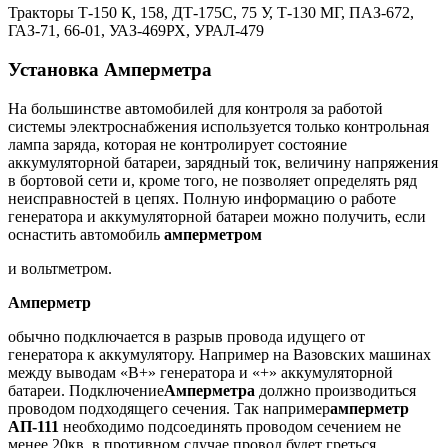
Тракторы Т-150 К, 158, ДТ-175С, 75 У, Т-130 МГ, ПАЗ-672,
ГАЗ-71, 66-01, УАЗ-469РХ, УРАЛ-479
Установка Амперметра
На большинстве автомобилей для контроля за работой
системы электроснабжения используется только контрольная
лампа заряда, которая не контролирует состояние
аккумуляторной батареи, зарядный ток, величину напряжения
в бортовой сети и, кроме того, не позволяет определять ряд
неисправностей в цепях. Полную информацию о работе
генератора и аккумуляторной батареи можно получить, если
оснастить автомобиль
амперметром
и вольтметром.
Амперметр
обычно подключается в разрыв провода идущего от
генератора к аккумулятору. Например на Вазовских машинах
между выводам «В+» генератора и «+» аккумуляторной
батареи. Подключение
Амперметра
должно производиться
проводом подходящего сечения. Так например
амперметр
АП-111
необходимо подсоединять проводом сечением не
менее 20кв, в противном случае провод будет греться.