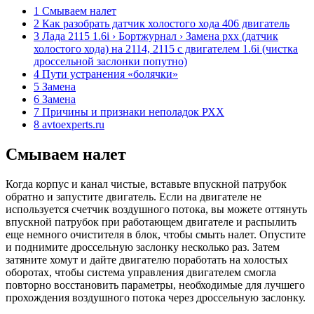
1 Смываем налет
2 Как разобрать датчик холостого хода 406 двигатель
3 Лада 2115 1.6i › Бортжурнал › Замена рхх (датчик
холостого хода) на 2114, 2115 с двигателем 1.6i (чистка
дроссельной заслонки попутно)
4 Пути устранения «болячки»
5 Замена
6 Замена
7 Причины и признаки неполадок РХХ
8 avtoexperts.ru
Смываем налет
Когда корпус и канал чистые, вставьте впускной патрубок
обратно и запустите двигатель. Если на двигателе не
используется счетчик воздушного потока, вы можете оттянуть
впускной патрубок при работающем двигателе и распылить
еще немного очистителя в блок, чтобы смыть налет. Опустите
и поднимите дроссельную заслонку несколько раз. Затем
затяните хомут и дайте двигателю поработать на холостых
оборотах, чтобы система управления двигателем смогла
повторно восстановить параметры, необходимые для лучшего
прохождения воздушного потока через дроссельную заслонку.