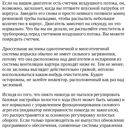
Если на вашем двигателе есть счетчик воздушного потока, он,
возможно, заглохнет, когда вы оттянете впускной патрубок от
корпуса. Заведите его снова и просто немного потяните конец
резиновой трубы пальцами, чтобы распылить небольшое
количество в корпус. Двигатель замолчит на секунду, но это
нормально. Что бы вы ни делали, не распыляйте очиститель в
трубопровод перед счетчиком воздушного потока. Вы можете
повредить счетчик.
Дроссельная заслонка одноточечной и многоточечной
системы впрыска обычно не имеет сильного загрязнения,
потому что она расположена над двигателем и испарения из
системы вентиляции картера проходят ниже ее. Тем не менее,
если заслонка выглядит действительно грязной, неплохо
воспользоваться каким-нибудь очистителем. Будьте
осторожны, не залейте инжектор, расположенный как раз над
заслонкой.
Исходя из того, что никто никогда не пытался регулировать
базовые настройки холостого хода (болт может быть запаян) и
все нормально с управлением функционирования силового
агрегата (индикатор неисправности никогда не зажигался),
это распространяется за основную регулировку холостых
обороте. Если только производитель не выпустил обновление
программного обеспечения, соименные системы управления