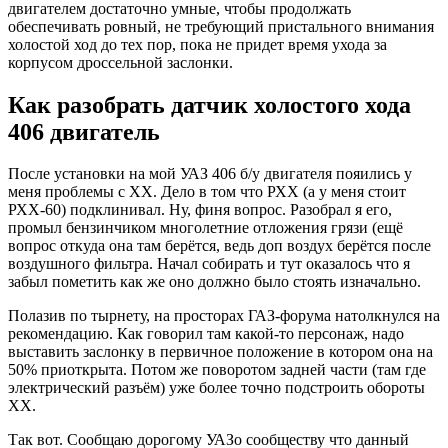
двигателем достаточно умные, чтобы продолжать
обеспечивать ровный, не требующий пристального внимания
холостой ход до тех пор, пока не придет время ухода за
корпусом дроссельной заслонки.
Как разобрать датчик холостого хода
406 двигатель
После установки на мой УАЗ 406 б/у двигателя пояились у
меня проблемы с ХХ. Дело в том что РХХ (а у меня стоит
РХХ-60) подклинивал. Ну, финя вопрос. Разобрал я его,
промыл бензинчиком многолетние отложения грязи (ещё
вопрос откуда она там берётся, ведь доп воздух берётся после
воздушного фильтра. Начал собирать и тут оказалось что я
забыл пометить как же оно должно было стоять изначально.
Полазив по тырнету, на просторах ГАЗ-форума натолкнулся на
рекомендацию. Как говорил там какой-то персонаж, надо
выставить заслонку в первичное положение в котором она на
50% приоткрыта. Потом же поворотом задней части (там где
электрический разъём) уже более точно подстроить обороты
ХХ.
Так вот. Сообщаю дорогому УАЗо сообществу что данный