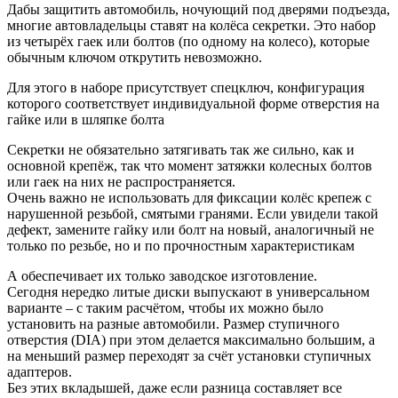
Дабы защитить автомобиль, ночующий под дверями подъезда,
многие автовладельцы ставят на колёса секретки. Это набор
из четырёх гаек или болтов (по одному на колесо), которые
обычным ключом открутить невозможно.
Для этого в наборе присутствует спецключ, конфигурация
которого соответствует индивидуальной форме отверстия на
гайке или в шляпке болта
Секретки не обязательно затягивать так же сильно, как и
основной крепёж, так что момент затяжки колесных болтов
или гаек на них не распространяется.
Очень важно не использовать для фиксации колёс крепеж с
нарушенной резьбой, смятыми гранями. Если увидели такой
дефект, замените гайку или болт на новый, аналогичный не
только по резьбе, но и по прочностным характеристикам
А обеспечивает их только заводское изготовление.
Сегодня нередко литые диски выпускают в универсальном
варианте – с таким расчётом, чтобы их можно было
установить на разные автомобили. Размер ступичного
отверстия (DIA) при этом делается максимально большим, а
на меньший размер переходят за счёт установки ступичных
адаптеров.
Без этих вкладышей, даже если разница составляет все