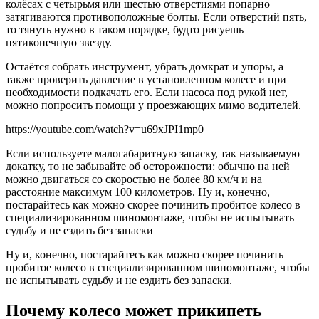
колёсах с четырьмя или шестью отверстиями попарно
затягиваются противоположные болты. Если отверстий пять,
то тянуть нужно в таком порядке, будто рисуешь
пятиконечную звезду.
Остаётся собрать инструмент, убрать домкрат и упоры, а
также проверить давление в установленном колесе и при
необходимости подкачать его. Если насоса под рукой нет,
можно попросить помощи у проезжающих мимо водителей.
https://youtube.com/watch?v=u69xJPI1mp0
Если используете малогабаритную запаску, так называемую
докатку, то не забывайте об осторожности: обычно на ней
можно двигаться со скоростью не более 80 км/ч и на
расстояние максимум 100 километров. Ну и, конечно,
постарайтесь как можно скорее починить пробитое колесо в
специализированном шиномонтаже, чтобы не испытывать
судьбу и не ездить без запаски
Ну и, конечно, постарайтесь как можно скорее починить
пробитое колесо в специализированном шиномонтаже, чтобы
не испытывать судьбу и не ездить без запаски.
Почему колесо может прикипеть