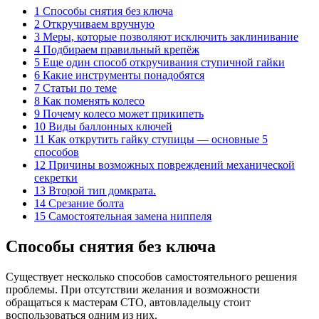
1 Способы снятия без ключа
2 Откручиваем вручную
3 Меры, которые позволяют исключить заклинивание
4 Подбираем правильный крепёж
5 Еще один способ откручивания ступичной гайки
6 Какие инструменты понадобятся
7 Статьи по теме
8 Как поменять колесо
9 Почему колесо может прикипеть
10 Виды баллонных ключей
11 Как открутить гайку ступицы — основные 5
способов
12 Причины возможных повреждений механической
секретки
13 Второй тип домкрата.
14 Срезание болта
15 Самостоятельная замена ниппеля
Способы снятия без ключа
Существует несколько способов самостоятельного решения
проблемы. При отсутствии желания и возможности
обращаться к мастерам СТО, автовладельцу стоит
воспользоваться одним из них.