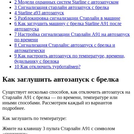
2 Модели охранных систем Starline с автозапуском
3 Сигнализация старлайн автозапуск с брелка
4 Starline a93 автозапуск
5 Разблокировка сигнализации Старлайн в машине
6 Как заглушить машину с брелка Starline A91 после
автозапуска
7 Настройка сигнализации Старлайн А91 на автозапуск
по времени
8 Сигнализация Старлайн: автозапуск с брелка и
автоматически
9 Как настроить автозапуск по температуре, времени,
будильнику с брелока
10 Как отключить турботаймер?
Как заглушить автозапуск с брелка
Существует несколько способов, как отключить автозапуск на
Старлайн А91 с брелка — по времени, температуре или
иными способами. Рассмотрим каждый из вариантов
подробнее.
Как заглушить по температуре:
Жмите на клавишу 3 пульта Старлайн А91 с символом
«снежинки».