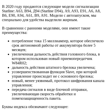
В 2020 году продаются следующие модели сигнализации
Starline: A63, В94, Д94 (Starline D94), A9, A93, E91, A6, A8,
B6, E90, A94, A61, B9, A91. Модели с автозапуском, мы
специально для удобства выделили жирным.
В сравнении с ранними моделями, они имеют такие
преимущества:
потребление тока 15 миллиампер, которое обеспечило
срок автономной работы от аккумулятора более 5
месяцев;
увеличенная дальность действия головного блока, в
котором использован новый приемопередатчик
W84R02;
дальность действия штатного брелока увеличена;
усовершенствованная функция Slave, при которой
управление происходит не с основного брелока;
новый, менее уязвимый, протокол шифрования канала
управления;
передача сигналов в виде блочной отправки,
увеличивающая скорость обработки и
помехозащищенность пакета.
Буквы индекса обозначают следующее: