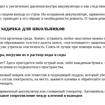
дит к увеличению давления внутри аккумулятора и как следстви
о скором выходе из строя. На исправном аккумуляторе, заряженн
о приводит к его обрыву и необходимости ремонта. О таком ремо
 задачка для школьников
ется щелочная среда. Значит, устранить любое окисление можн
ри образовании толстого налета окиси, «поглотившего» защитны
уже утратила эластичность. Снять ее лучше при помощи ножа, то 
а, погрузив их в раствор воды и соды
гает? Здесь пригодится либо острый нож, либо наждачная бумага.
исления из подкапотного пространства.
новый коврик или поместив в подходящий поддон, который убер
 состав электролита, на место, зажмите клеммы и обработайте и
очищать.
зряженный аккумулятор или сломанный генератор. Автомобиль мо
льшое сопротивление между клеммой и выводом