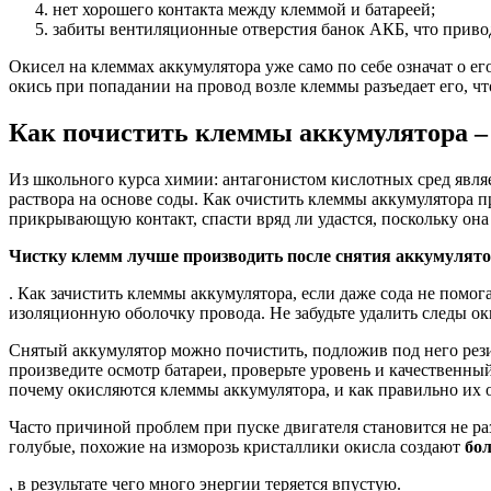
нет хорошего контакта между клеммой и батареей;
забиты вентиляционные отверстия банок АКБ, что приво
Окисел на клеммах аккумулятора уже само по себе означат о ег
окись при попадании на провод возле клеммы разъедает его, чт
Как почистить клеммы аккумулятора –
Из школьного курса химии: антагонистом кислотных сред явля
раствора на основе соды. Как очистить клеммы аккумулятора п
прикрывающую контакт, спасти вряд ли удастся, поскольку она 
Чистку клемм лучше производить после снятия аккумулятор
. Как зачистить клеммы аккумулятора, если даже сода не помо
изоляционную оболочку провода. Не забудьте удалить следы ок
Снятый аккумулятор можно почистить, подложив под него рези
произведите осмотр батареи, проверьте уровень и качественный
почему окисляются клеммы аккумулятора, и как правильно их 
Часто причиной проблем при пуске двигателя становится не ра
голубые, похожие на изморозь кристаллики окисла создают
бо
, в результате чего много энергии теряется впустую.