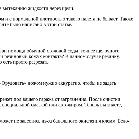
е вытеканию жидкости через щели.
ом и с нормальной плотностью такого налета не бывает. Также
нте было написано в этой статье.
о при помощи обычной столовой соды, точнее щелочного
й резиновый кожух контакта? В данном случае резинку,
есть просто разрезать.
 «Орудовать» ножом нужно аккуратно, чтобы не задеть
ежет пол вашего гаража от загрязнения. После очистки
х специальной смазкой или автожиром. Теперь вы знаете,
жет не завестись из-за банального окисления клемм. Бело-