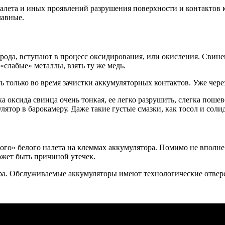
налета и иных проявлений разрушения поверхности и контактов 
лавные.
орода, вступают в процесс оксидирования, или окисления. Свине
«слабые» металлы, взять ту же медь.
олько во время зачистки аккумуляторных контактов. Уже через н
а оксида свинца очень тонкая, ее легко разрушить, слегка поше
лятор в барокамеру. Даже такие густые смазки, как тосол и сол
го» белого налета на клеммах аккумулятора. Помимо не вполне
ожет быть причиной утечек.
ра. Обслуживаемые аккумуляторы имеют технологические отверст