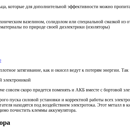
ьца, которые для дополнительной эффективности можно пропитат
хническим вазелином, солидолом или специальной смазкой из от
 материалы по природе своей диэлектрики (изоляторы)
е
плотное затягивание, как и окисел ведут к потерям энергии. Т
ой электроникой
е совсем скоро придется поменять и АКБ вместе с бортовой эл
ого пуска силовой установки и корректной работы всех электро
ателя находятся под воздействием электротока. Этот металл в 
димо почистить клеммы аккумулятора.
ора