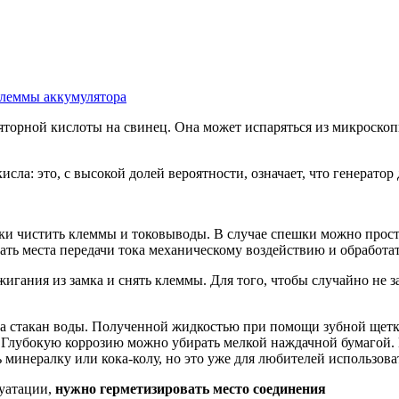
клеммы аккумулятора
ляторной кислоты на свинец. Она может испаряться из микроско
исла: это, с высокой долей вероятности, означает, что генерато
ки чистить клеммы и токовыводы. В случае спешки можно прост
гать места передачи тока механическому воздействию и обработ
игания из замка и снять клеммы. Для того, чтобы случайно не 
 на стакан воды. Полученной жидкостью при помощи зубной щетк
и. Глубокую коррозию можно убирать мелкой наждачной бумагой
минералку или кока-колу, но это уже для любителей использова
луатации,
нужно герметизировать место соединения