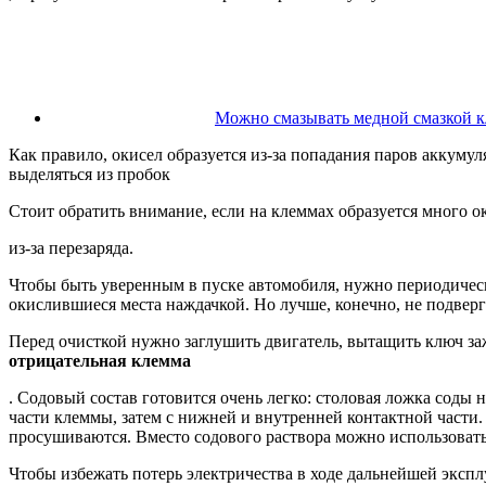
Можно смазывать медной смазкой 
Как правило, окисел образуется из-за попадания паров аккуму
выделяться из пробок
Стоит обратить внимание, если на клеммах образуется много ок
из-за перезаряда.
Чтобы быть уверенным в пуске автомобиля, нужно периодичес
окислившиеся места наждачкой. Но лучше, конечно, не подвер
Перед очисткой нужно заглушить двигатель, вытащить ключ заж
отрицательная клемма
. Содовый состав готовится очень легко: столовая ложка соды
части клеммы, затем с нижней и внутренней контактной част
просушиваются. Вместо содового раствора можно использовать 
Чтобы избежать потерь электричества в ходе дальнейшей эксп