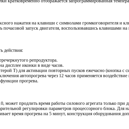
алки кратковременно отображается запрограммированная темпера
ксного нажатия на клавиши с символами громкоговорителя и клю
ь почасовой запуск двигателя, воспользовавшись клавишами на 
ь действия:
еречеркнутого репродуктора.
на дисплее иконки в виде часов.
терой T) для активации повторных пусков ежечасно (кнопка с сим
ключения автопрогрева через 12 часов применяется воздействие
 функции прогрева.
, может продлить время работы силового агрегата только при 
арительной регулировки параметров процессорного блока. Для н
вает время прогрева на 5 минут, конструкция оборудования допу