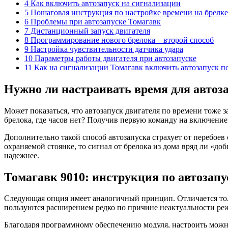
4 Как включить автозапуск на сигнализации
5 Пошаговая инструкция по настройке времени на брелк
6 Проблемы при автозапуске Томагавк
7 Дистанционный запуск двигателя
8 Программирование нового брелока – второй способ
9 Настройка чувствительности датчика удара
10 Параметры работы двигателя при автозапуске
11 Как на сигнализации Томагавк включить автозапуск п
Нужно ли настраивать время для автоз
Может показаться, что автозапуск двигателя по времени тоже з
брелока, где часов нет? Получив первую команду на включение
Дополнительно такой способ автозапуска страхует от перебоев с
охраняемой стоянке, то сигнал от брелока из дома вряд ли «д
надежнее.
Томагавк 9010: инструкция по автозапу
Следующая опция имеет аналогичный принцип. Отличается тол
пользуются расширением редко по причине неактуальности режи
Благодаря программному обеспечению модуля, настроить можно