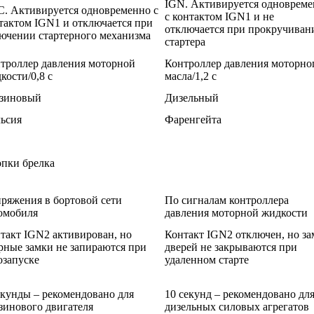
IGN. Активируется одноврем
. Активируется одновременно с
с контактом IGN1 и не
тактом IGN1 и отключается при
отключается при прокручиван
ючении стартерного механизма
стартера
троллер давления моторной
Контроллер давления моторно
кости/0,8 с
масла/1,2 с
зиновый
Дизельный
ьсия
Фаренгейта
пки брелка
ряжения в бортовой сети
По сигналам контроллера
омобиля
давления моторной жидкости
такт IGN2 активирован, но
Контакт IGN2 отключен, но з
рные замки не запираются при
дверей не закрываются при
озапуске
удаленном старте
екунды – рекомендовано для
10 секунд – рекомендовано дл
зинового двигателя
дизельных силовых агрегатов