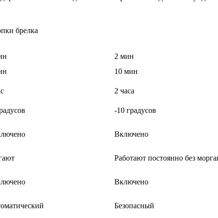
пки брелка
ин
2 мин
ин
10 мин
ас
2 часа
градусов
-10 градусов
лючено
Включено
гают
Работают постоянно без морга
лючено
Включено
оматический
Безопасный