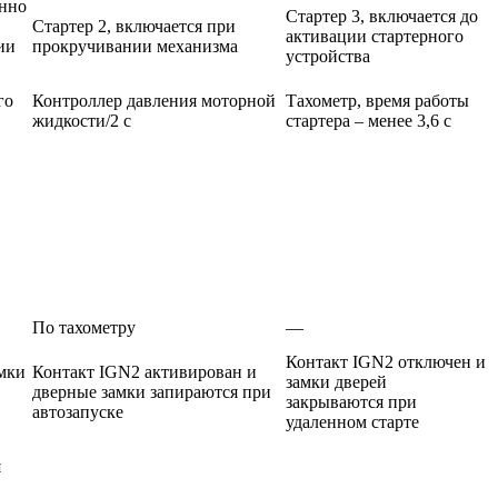
енно
Стартер 3, включается до
Стартер 2, включается при
активации стартерного
ии
прокручивании механизма
устройства
го
Контроллер давления моторной
Тахометр, время работы
жидкости/2 с
стартера – менее 3,6 с
По тахометру
—
Контакт IGN2 отключен и
амки
Контакт IGN2 активирован и
замки дверей
дверные замки запираются при
закрываются при
автозапуске
удаленном старте
я