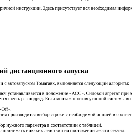
бричной инструкции. Здесь присутствует вся необходимая инфор
ий дистанционного запуска
и с автозапуском Томагавк, выполняется следующий алгоритм:
люч устанавливается в положение «АСС». Силовой агрегат при э
ся шесть раз подряд. Если монтаж противоугонной системы вы
«Off».
ия производится выбор строки с необходимой опцией в соотве
ор нужного параметра в соответствии с таблицей.
едпринимать никаких действий на протяжении десяти секунд.