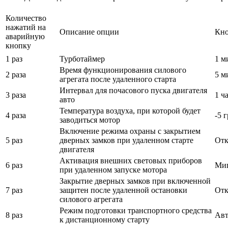
Количество
нажатий на
Описание опции
Кно
аварийную
кнопку
1 раз
Турботаймер
1 м
Время функционирования силового
2 раза
5 м
агрегата после удаленного старта
Интервал для почасового пуска двигателя
3 раза
1 ч
авто
Температура воздуха, при которой будет
4 раза
-5 
заводиться мотор
Включение режима охраны с закрытием
5 раз
дверных замков при удаленном старте
Отк
двигателя
Активация внешних световых приборов
6 раз
Ми
при удаленном запуске мотора
Закрытие дверных замков при включенной
7 раз
защитен после удаленной остановки
Отк
силового агрегата
Режим подготовки транспортного средства
8 раз
Авт
к дистанционному старту