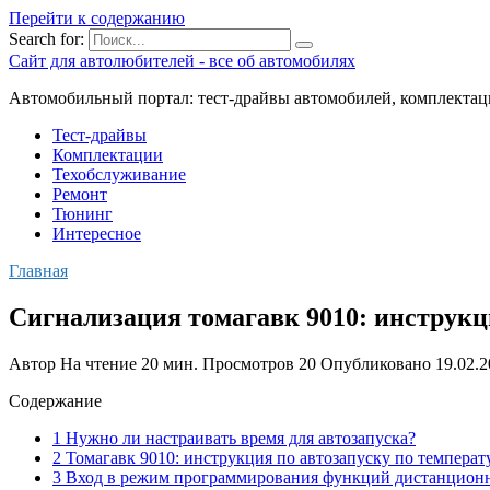
Перейти к содержанию
Search for:
Сайт для автолюбителей - все об автомобилях
Автомобильный портал: тест-драйвы автомобилей, комплектац
Тест-драйвы
Комплектации
Техобслуживание
Ремонт
Тюнинг
Интересное
Главная
Сигнализация томагавк 9010: инструкц
Автор
На чтение
20 мин.
Просмотров
20
Опубликовано
19.02.
Содержание
1 Нужно ли настраивать время для автозапуска?
2 Томагавк 9010: инструкция по автозапуску по температ
3 Вход в режим программирования функций дистанционн