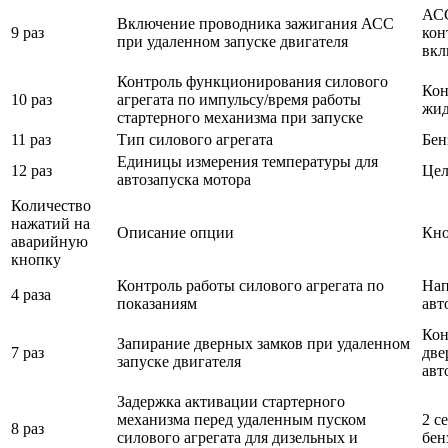
АСС
Включение проводника зажигания АСС
9 раз
кон
при удаленном запуске двигателя
вкл
Контроль функционирования силового
Кон
10 раз
агрегата по импульсу/время работы
жид
стартерного механизма при запуске
11 раз
Тип силового агрегата
Бен
Единицы измерения температуры для
12 раз
Цел
автозапуска мотора
Количество
нажатий на
Описание опции
Кно
аварийную
кнопку
Контроль работы силового агрегата по
Нап
4 раза
показаниям
авт
Кон
Запирание дверных замков при удаленном
7 раз
две
запуске двигателя
авт
Задержка активации стартерного
механизма перед удаленным пуском
2 с
8 раз
силового агрегата для дизельных и
бен