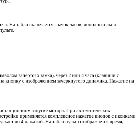
тура.
ча. На табло включается значок часов, дополнительно
пульте.
волом запертого замка), через 2 или 4 часа (клавиши с
 на кнопку с изображением зачеркнутого динамика. Нажатие на
дистанционном запуске мотора. При автоматических
астройки применяется комплексное нажатие кнопок с иконками
скает до 4 нажатий. На табло пульта отображается время,