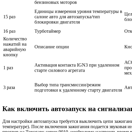
бензиновых моторов
Единицы измерения уровня температуры в
Цел
15 раз
салоне авто для автозапуска/тип
бло
блокировки двигателя
16 раз
Турботаймер
От
Количество
нажатий на
Описание опции
Кно
аварийную
кнопку
АСС
Активация контакта IGN3 при удаленном
1 раз
про
старте силового агрегата
мех
Выбор типа трансмиссии/режим
3 раза
Авт
подготовки к удаленному старту двигателя
Как включить автозапуск на сигнализа
Для настройки автозапуска требуется выключить цепи зажигания
температуре). После включения зажигания подается звуковая 
прогрев на Томагавк серии 9010, необходимо настроить время 