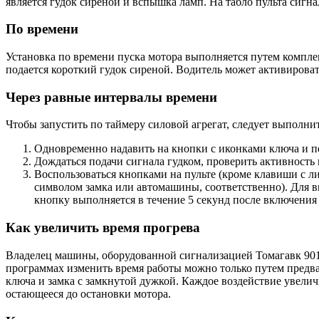
является гудок сиреной и вспышка ламп. На табло пульта сигн
По времени
Установка по времени пуска мотора выполняется путем компле
подается короткий гудок сиреной. Водитель может активироват
Через равные интервалы времени
Чтобы запустить по таймеру силовой агрегат, следует выполнит
Одновременно надавить на кнопки с иконками ключа и п
Дождаться подачи сигнала гудком, проверить активность 
Воспользоваться кнопками на пульте (кроме клавиши с ли
символом замка или автомашины, соответственно). Для в
кнопку выполняется в течение 5 секунд после включения
Как увеличить время прогрева
Владелец машины, оборудованной сигнализацией Томагавк 9010
программах изменить время работы можно только путем предв
ключа и замка с замкнутой дужкой. Каждое воздействие увеличи
остающееся до остановки мотора.