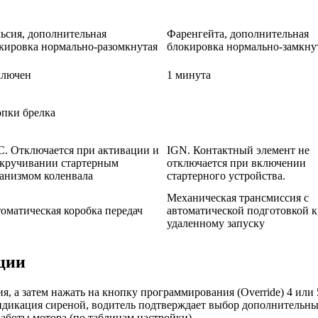
ьсия, дополнительная
Фаренгейта, дополнительная
кировка нормально-разомкнутая
блокировка нормально-замкну
ключен
1 минута
пки брелка
. Отключается при активации и
IGN. Контактный элемент не
кручивании стартерным
отключается при включении
анизмом коленвала
стартерного устройства.
Механическая трансмиссия с
оматическая коробка передач
автоматической подготовкой к
удаленному запуску
ции
, а затем нажать на кнопку программирования (Override) 4 или 
индикация сиреной, водитель подтверждает выбор дополнительны
работы мотора (по таблицам настройки).