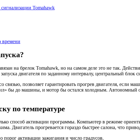
е сигнализации Tomahawk
о времени
апуска?
авязан на брелок Tomahawk, но на самом деле это не так. Действ
 запуска двигателя по заданному интервалу, центральный блок с
о связью, позволяет гарантировать прогрев двигателя, если маши
обил» бы до машины, и мотор бы остался холодным. Автономный 
ску по температуре
ько способ активации программы. Компьютер в режиме ориенти
ма. Двигатель прогревается гораздо быстрее салона, что приво
 порог активации зажигания и число градусов.