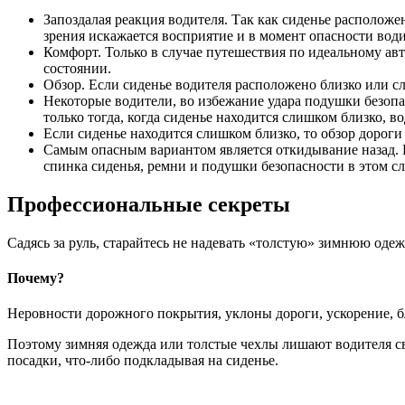
Запоздалая реакция водителя. Так как сиденье расположен
зрения искажается восприятие и в момент опасности води
Комфорт. Только в случае путешествия по идеальному ав
состоянии.
Обзор. Если сиденье водителя расположено близко или сл
Некоторые водители, во избежание удара подушки безопа
только тогда, когда сиденье находится слишком близко, в
Если сиденье находится слишком близко, то обзор дороги 
Самым опасным вариантом является откидывание назад. В
спинка сиденья, ремни и подушки безопасности в этом с
Профессиональные секреты
Садясь за руль, старайтесь не надевать «толстую» зимнюю оде
Почему?
Неровности дорожного покрытия, уклоны дороги, ускорение, бл
Поэтому зимняя одежда или толстые чехлы лишают водителя с
посадки, что-либо подкладывая на сиденье.