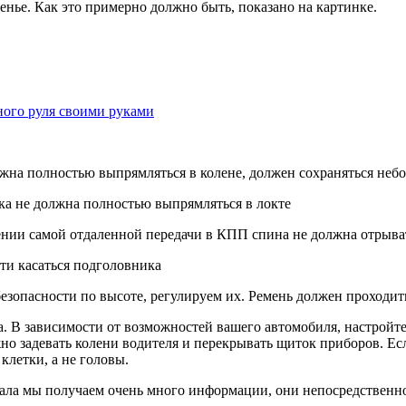
енье. Как это примерно должно быть, показано на картинке.
ного руля своими руками
лжна полностью выпрямляться в колене, должен сохраняться неб
ука не должна полностью выпрямляться в локте
чении самой отдаленной передачи в КПП спина не должна отрыва
чти касаться подголовника
безопасности по высоте, регулируем их. Ремень должен проходит
. В зависимости от возможностей вашего автомобиля, настройте
лжно задевать колени водителя и перекрывать щиток приборов. Ес
клетки, а не головы.
кала мы получаем очень много информации, они непосредственно