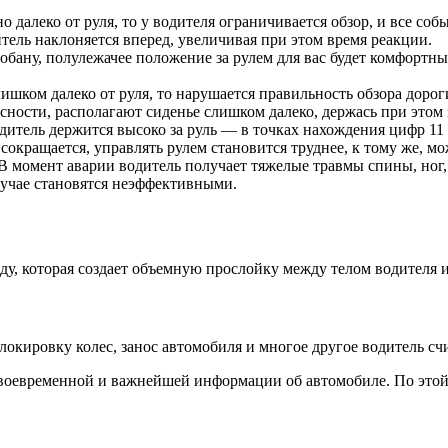
о далеко от руля, то у водителя ограничивается обзор, и все с
тель наклоняется вперед, увеличивая при этом время реакции.
тобану, полулежачее положение за рулем для вас будет комфортн
ишком далеко от руля, то нарушается правильность обзора дорог
сности, располагают сиденье слишком далеко, держась при это
одитель держится высоко за руль — в точках нахождения цифр 11 
сокращается, управлять рулем становится труднее, к тому же, мо
 момент аварии водитель получает тяжелые травмы спины, ног, п
лучае становятся неэффективными.
жду, которая создает объемную прослойку между телом водителя 
окировку колес, занос автомобиля и многое другое водитель сч
воевременной и важнейшей информации об автомобиле. По этой