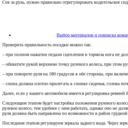
Сев за руль, нужно правильно отрегулировать водительское сид
Выбор материалов и покраска кожа
Проверить правильность посадки можно так:
– при полном нажатии педали сцепления и тормоза нога не до
– обхватите рукой верхнюю точку рулевого колеса, при этом р
– при повороте руля на 180 градусов в обе стороны, при вклю
– спина должна плотно прилегать к спинке сиденья, голова по
Далее, если у вашего автомобиля имеется регулировка ремней 
Следующим этапом будет настройка положения рулевого колеса
рулевое колесо, тем удобнее с ним работать, однако оно не до
руля должна быть направлена по возможности в район грудной 
Последним этапом регулируем зеркала заднего вида. Через зер