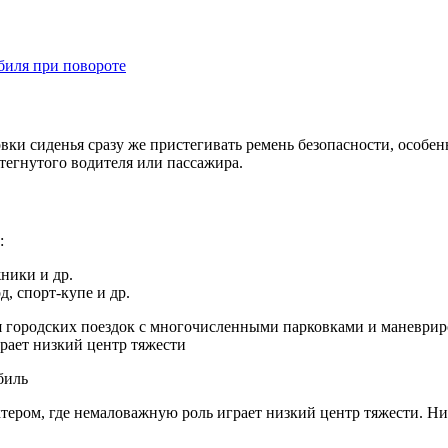
биля при повороте
ки сиденья сразу же пристегивать ремень безопасности, особен
тегнутого водителя или пассажира.
:
жники и др.
д, спорт-купе и др.
ля городских поездок с многочисленными парковками и маневри
рает низкий центр тяжести
биль
ером, где немаловажную роль играет низкий центр тяжести. Низ