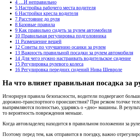
4 …И неправильно
5 Настройка рабочего места водителя
6 Настройки кресла водителя
7 Расстояние до руля
8 Базовые правила
9 Как правильно сидеть за рулем автомобиля
10 Правильная регулировка подголовника
11 Размещение вещей
12 Советы по улучшению осанки за рулем
13 Важность правильной посадки за рулем автомобиля
14 Для чего нужно настраивать водительское сидение
15 Регулировка рулевого колеса
16 Регулировка передних сидений Нива Шевроле
На что влияет правильная посадка за р
Игнорируя правила безопасности, водители подвергают большо
дорожно-транспортного происшествия? При резком толчке тело 
выпрямляются полностью, ударяясь о «дно» машины. В результат
то вероятность повреждения меньше.
Когда автовладелец находится в правильном положении за руле
Поэтому перед тем, как отправится в поездку, важно отрегулиро