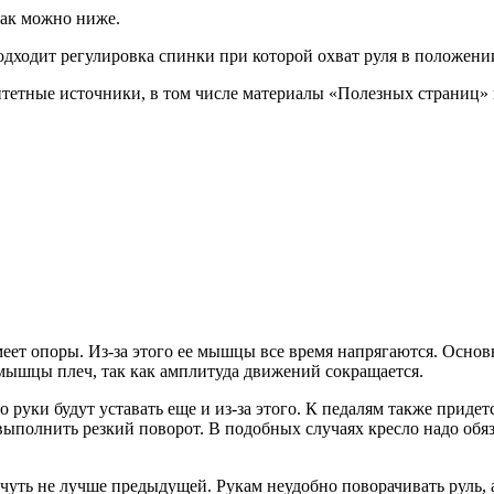
как можно ниже.
дходит регулировка спинки при которой охват руля в положени
тетные источники, в том числе материалы «Полезных страниц» и
имеет опоры. Из-за этого ее мышцы все время напрягаются. Осн
 мышцы плеч, так как амплитуда движений сокращается.
 руки будут уставать еще и из-за этого. К педалям также придетс
выполнить резкий поворот. В подобных случаях кресло надо обя
чуть не лучше предыдущей. Рукам неудобно поворачивать руль, а