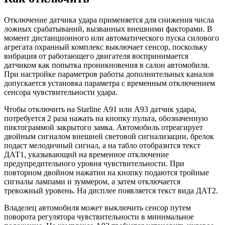
Отключение датчика удара применяется для снижения числа
ложных срабатываний, вызванных внешними факторами. В
момент дистанционного или автоматического пуска силового
агрегата охранный комплекс выключает сенсор, поскольку
вибрация от работающего двигателя воспринимается
датчиком как попытка проникновения в салон автомобиля.
При настройке параметров работы дополнительных каналов
допускается установка параметра с временным отключением
сенсора чувствительности удара.
Чтобы отключить на Starline А91 или А93 датчик удара,
потребуется 2 раза нажать на кнопку пульта, обозначенную
пиктограммой закрытого замка. Автомобиль отреагирует
двойным сигналом внешней световой сигнализации, брелок
подаст мелодичный сигнал, а на табло отобразится текст
ДАТ1, указывающий на временное отключение
предупредительного уровня чувствительности. При
повторном двойном нажатии на кнопку подаются тройные
сигналы лампами и зуммером, а затем отключается
тревожный уровень. На дисплее появляется текст вида ДАТ2.
Владелец автомобиля может выключить сенсор путем
поворота регулятора чувствительности в минимальное