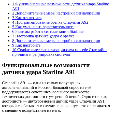
1 Функциональные возможности датчика удара Starline
A91
2 Дополнительные меры настройки сигнализации
3 Как отключить
4 Программирование брелка Старлайн А92
5 Как уменьшить чувствительность
6 Режимы работы сигнализации StarLine
7 Настройка датчика удара с брелка
8 Дополнительные меры настройки сигнализации
9 Как настроить
10 Срабатывает сигнализации сама по себе Старлайн:
причины и регулировка системы
Функциональные возможности
датчика удара Starline A91
Старлайн А91 — одна из самых популярных
автосигнализаций в России. Большой спрос на неё
поддерживается сочетанием большого количества
технических достоинств с умеренной ценой. Одно из таких
достоинств — двухуровневый датчик удара Старлайн А91,
который срабатывает в случае, если корпус авто сталкивается
с внешним воздействием на него.