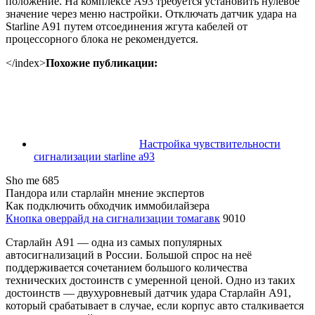
положение. На комплексе А93 требуется установить нулевое
значение через меню настройки. Отключать датчик удара на
Starline A91 путем отсоединения жгута кабелей от
процессорного блока не рекомендуется.
</index>
Похожие публикации:
Настройка чувствительности
сигнализации starline a93
Sho me 685
Пандора или старлайн мнение экспертов
Как подключить обходчик иммобилайзера
Кнопка оверрайд на сигнализации томагавк
9010
Старлайн А91 — одна из самых популярных
автосигнализаций в России. Большой спрос на неё
поддерживается сочетанием большого количества
технических достоинств с умеренной ценой. Одно из таких
достоинств — двухуровневый датчик удара Старлайн А91,
который срабатывает в случае, если корпус авто сталкивается