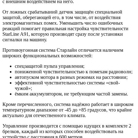
с внешним воздействием на него.
От ложных срабатываний датчик защищён специальной
защитой, оберегающей его, в том числе, от воздействия
электромагнитных помех. Уменьшить число ошибочных
реакций помогает правильная настройка чувствительности
StarLine A91, которую производят сразу после установки
сигналки на машину.
Противоугонная система Старлайн отличается наличием
широких функциональных возможностей:
спецзащитой пульта управления;
пониженной чувствительностью к помехам радиоволн;
автопуском мотора в разных режимах на расстоянии;
эффективной чувствительностью системы «свой-
чужой»;
ёмким аккумулятором, не требующим частой замены.
Кроме перечисленного, система надёжно работает в широком
температурном диапазоне от -45 до +85 градусов, что крайне
актуально для отечественного климата.
Управление производится с помощью идущих в комплекте 2
брелков, каждый из которых способен воздействовать на
устройство с расстояния в 600 метров.