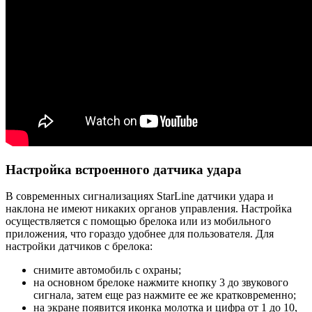
Настройка встроенного датчика удара
В современных сигнализациях StarLine датчики удара и
наклона не имеют никаких органов управления. Настройка
осуществляется с помощью брелока или из мобильного
приложения, что гораздо удобнее для пользователя. Для
настройки датчиков с брелока:
снимите автомобиль с охраны;
на основном брелоке нажмите кнопку 3 до звукового
сигнала, затем еще раз нажмите ее же кратковременно;
на экране появится иконка молотка и цифра от 1 до 10,