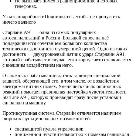
Не вызывает помех в радиоприемнике и сотовых
телефонах.
Узнать подробностиПодпишитесь, чтобы не пропустить
ничего важного
Старлайн А91 — одна из самых популярных
автосигнализаций в России. Большой спрос на неё
поддерживается сочетанием большого количества
технических достоинств с умеренной ценой. Одно из таких
достоинств — двухуровневый датчик удара Старлайн А91,
который срабатывает в случае, если корпус авто сталкивается
с внешним воздействием на него.
От ложных срабатываний датчик защищён специальной
защитой, оберегающей его, в том числе, от воздействия
электромагнитных помех. Уменьшить число ошибочных
реакций помогает правильная настройка чувствительности
StarLine A91, которую производят сразу после установки
сигналки на машину.
Противоугонная система Старлайн отличается наличием
широких функциональных возможностей:
спецзащитой пульта управления;
пониженной чувствительностью к помехам радиоволн;