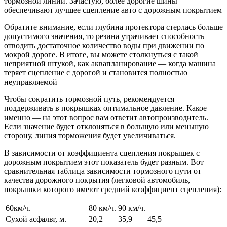
тормозной линии. Зачастую, более дорогие шины
обеспечивают лучшее сцепление авто с дорожным покрытием
Обратите внимание, если глубина протектора стерлась больше
допустимого значения, то резина утрачивает способность
отводить достаточное количество воды при движении по
мокрой дороге. В итоге, вы можете столкнуться с такой
неприятной штукой, как аквапланирование — когда машина
теряет сцепление с дорогой и становится полностью
неуправляемой
Чтобы сократить тормозной путь, рекомендуется
поддерживать в покрышках оптимальное давление. Какое
именно — на этот вопрос вам ответит автопроизводитель.
Если значение будет отклоняться в большую или меньшую
сторону, линия торможения будет увеличиваться.
В зависимости от коэффициента сцепления покрышек с
дорожным покрытием этот показатель будет разным. Вот
сравнительная таблица зависимости тормозного пути от
качества дорожного покрытия (легковой автомобиль,
покрышки которого имеют средний коэффициент сцепления):
60км/ч.
80 км/ч.
90 км/ч.
Сухой асфальт, м.
20,2
35,9
45,5