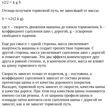
v2/2 = k g S
Отсюда получаем тормозной путь, не зависящий от массы:
S = v2/(2 k g)
где v – скорость движения машины до начала торможения, k –
коэффициент сцепления шин с дорогой, g – ускорение
свободного падения.
Еще раз смысл: с одной стороны, масса увеличивает
инертность машины и создает препятствие тормозам. С
другой стороны, масса увеличивает сцепление шин с дорогой
и помогает тормозам. Эти два эффекта компенсируют друг
друга в равной степени, и, в конечном итоге, масса не влияет
на длину тормозного пути.
Скорость зависит только от водителя, g – постоянна, а
коэффициент сцепления k зависит от состава резины
протектора шины и от качества дорожного покрытия.
Выходит, тормозной путь зависит от скорости, качества шины
и качества дороги. При этом под качеством шины понимается
именно состав резины. А от ширины профиля шины и
площади пятна контакта сила сцепления шины с дорогой не
зависит, как и не зависит тормозной путь.