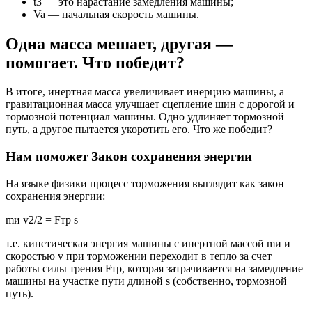
t3 — это нарастание замедления машины;
Va — начальная скорость машины.
Одна масса мешает, другая —
помогает. Что победит?
В итоге, инертная масса увеличивает инерцию машины, а
гравитационная масса улучшает сцепление шин с дорогой и
тормозной потенциал машины. Одно удлиняет тормозной
путь, а другое пытается укоротить его. Что же победит?
Нам поможет Закон сохранения энергии
На языке физики процесс торможения выглядит как закон
сохранения энергии:
mи v2/2 = Fтр s
т.е. кинетическая энергия машины с инертной массой mи и
скоростью v при торможении переходит в тепло за счет
работы силы трения Fтр, которая затрачивается на замедление
машины на участке пути длиной s (собственно, тормозной
путь).