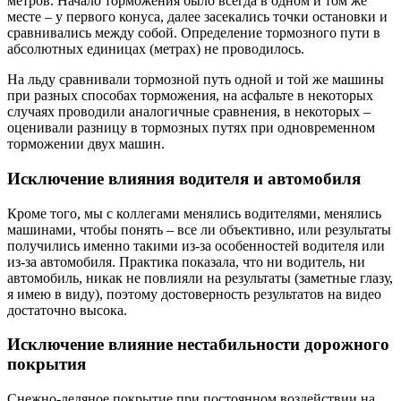
метров. Начало торможения было всегда в одном и том же
месте – у первого конуса, далее засекались точки остановки и
сравнивались между собой. Определение тормозного пути в
абсолютных единицах (метрах) не проводилось.
На льду сравнивали тормозной путь одной и той же машины
при разных способах торможения, на асфальте в некоторых
случаях проводили аналогичные сравнения, в некоторых –
оценивали разницу в тормозных путях при одновременном
торможении двух машин.
Исключение влияния водителя и автомобиля
Кроме того, мы с коллегами менялись водителями, менялись
машинами, чтобы понять – все ли объективно, или результаты
получились именно такими из-за особенностей водителя или
из-за автомобиля. Практика показала, что ни водитель, ни
автомобиль, никак не повлияли на результаты (заметные глазу,
я имею в виду), поэтому достоверность результатов на видео
достаточно высока.
Исключение влияние нестабильности дорожного
покрытия
Снежно-ледяное покрытие при постоянном воздействии на