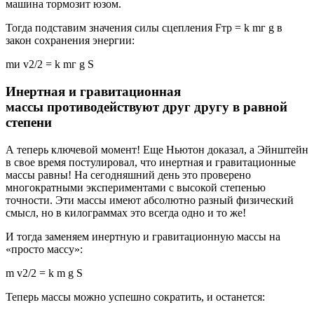
машина тормозит юзом.
Тогда подставим значения силы сцепления Fтр = k mг g в
закон сохранения энергии:
mи v2/2 = k mг g S
Инертная и гравитационная
массы противодействуют друг другу в равной
степени
А теперь ключевой момент! Еще Ньютон доказал, а Эйнштейн
в свое время постулировал, что инертная и гравитационные
массы равны! На сегодняшний день это проверено
многократными экспериментами с высокой степенью
точности. Эти массы имеют абсолютно разный физический
смысл, но в килограммах это всегда одно и то же!
И тогда заменяем инертную и гравитационную массы на
«просто массу»:
m v2/2 = k m g S
Теперь массы можно успешно сократить, и останется: