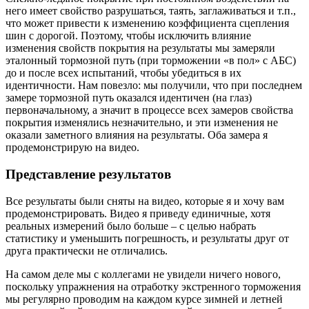
него имеет свойство разрушаться, таять, заглаживаться и т.п.,
что может привести к изменению коэффициента сцепления
шин с дорогой. Поэтому, чтобы исключить влияние
изменения свойств покрытия на результаты мы замеряли
эталонный тормозной путь (при торможении «в пол» с АБС)
до и после всех испытаний, чтобы убедиться в их
идентичности. Нам повезло: мы получили, что при последнем
замере тормозной путь оказался идентичен (на глаз)
первоначальному, а значит в процессе всех замеров свойства
покрытия изменялись незначительно, и эти изменения не
оказали заметного влияния на результаты. Оба замера я
продемонстрирую на видео.
Представление результатов
Все результаты были сняты на видео, которые я и хочу вам
продемонстрировать. Видео я приведу единичные, хотя
реальных измерений было больше – с целью набрать
статистику и уменьшить погрешность, и результаты друг от
друга практически не отличались.
На самом деле мы с коллегами не увидели ничего нового,
поскольку упражнения на отработку экстренного торможения
мы регулярно проводим на каждом курсе зимней и летней