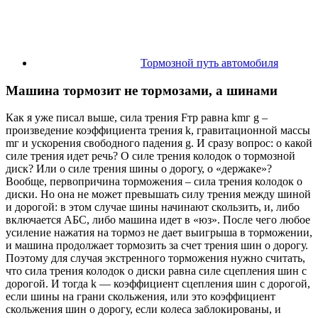
Тормозной путь автомобиля
Машина тормозит не тормозами, а шинами
Как я уже писал выше, сила трения Fтр равна kmг g –
произведение коэффициента трения k, гравитационной массы
mг и ускорения свободного падения g. И сразу вопрос: о какой
силе трения идет речь? О силе трения колодок о тормозной
диск? Или о силе трения шины о дорогу, о «держаке»?
Вообще, первопричина торможения – сила трения колодок о
диски. Но она не может превышать силу трения между шиной
и дорогой: в этом случае шины начинают скользить, и, либо
включается АБС, либо машина идет в «юз». После чего любое
усиление нажатия на тормоз не дает выигрыша в торможении,
и машина продолжает тормозить за счет трения шин о дорогу.
Поэтому для случая экстренного торможения нужно считать,
что сила трения колодок о диски равна силе сцепления шин с
дорогой. И тогда k — коэффициент сцепления шин с дорогой,
если шины на грани скольжения, или это коэффициент
скольжения шин о дорогу, если колеса заблокированы, и