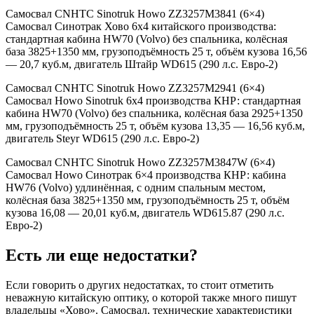
Самосвал CNHTC Sinotruk Howo ZZ3257M3841 (6×4)
Самосвал Синотрак Хово 6х4 китайского производства:
стандартная кабина HW70 (Volvo) без спальника, колёсная
база 3825+1350 мм, грузоподъёмность 25 т, объём кузова 16,56
— 20,7 куб.м, двигатель Штайр WD615 (290 л.с. Евро-2)
Самосвал CNHTC Sinotruk Howo ZZ3257M2941 (6×4)
Самосвал Howo Sinotruk 6х4 производства КНР: стандартная
кабина HW70 (Volvo) без спальника, колёсная база 2925+1350
мм, грузоподъёмность 25 т, объём кузова 13,35 — 16,56 куб.м,
двигатель Steyr WD615 (290 л.с. Евро-2)
Самосвал CNHTC Sinotruk Howo ZZ3257M3847W (6×4)
Самосвал Howo Синотрак 6×4 производства КНР: кабина
HW76 (Volvo) удлинённая, с одним спальным местом,
колёсная база 3825+1350 мм, грузоподъёмность 25 т, объём
кузова 16,08 — 20,01 куб.м, двигатель WD615.87 (290 л.с.
Евро-2)
Есть ли еще недостатки?
Если говорить о других недостатках, то стоит отметить
неважную китайскую оптику, о которой также много пишут
владельцы «Хово». Самосвал, технические характеристики