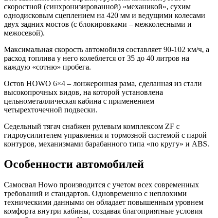
скоростной (синхронизированной) «механикой», сухим
однодисковым сцеплением на 420 мм и ведущими колесами
двух задних мостов (с блокировками – межколесными и
межосевой).
Максимальная скорость автомобиля составляет 90-102 км/ч, а
расход топлива у него колеблется от 35 до 40 литров на
каждую «сотню» пробега.
Остов HOWO 6×4 – лонжеронная рама, сделанная из стали
высокопрочных видов, на которой установлена
цельнометаллическая кабина с применением
четырехточечной подвески.
Седельный тягач снабжен рулевым комплексом ZF с
гидроусилителем управления и тормозной системой с парой
контуров, механизмами барабанного типа «по кругу» и ABS.
Особенности автомобилей
Самосвал Howo производится с учетом всех современных
требований и стандартов. Одновременно с неплохими
техническими данными он обладает повышенным уровнем
комфорта внутри кабины, создавая благоприятные условия