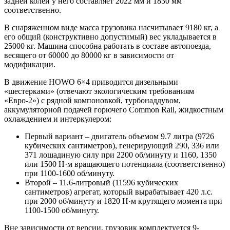
задней колеи у него составляет 2022 мм и 1830 мм
соответственно.
В снаряженном виде масса грузовика насчитывает 9180 кг, а
его общий (конструктивно допустимый) вес укладывается в
25000 кг. Машина способна работать в составе автопоезда,
весящего от 60000 до 80000 кг в зависимости от
модификации.
В движение HOWO 6×4 приводится дизельными
«шестерками» (отвечают экологическим требованиям
«Евро-2») с рядной компоновкой, турбонаддувом,
аккумуляторной подачей горючего Common Rail, жидкостным
охлаждением и интеркулером:
Первый вариант – двигатель объемом 9.7 литра (9726
кубических сантиметров), генерирующий 290, 336 или
371 лошадиную силу при 2200 об/минуту и 1160, 1350
или 1500 Н·м вращающего потенциала (соответственно)
при 1100-1600 об/минуту.
Второй – 11.6-литровый (11596 кубических
сантиметров) агрегат, который вырабатывает 420 л.с.
при 2000 об/минуту и 1820 Н·м крутящего момента при
1100-1500 об/минуту.
Вне зависимости от версии, грузовик комплектуется 9-