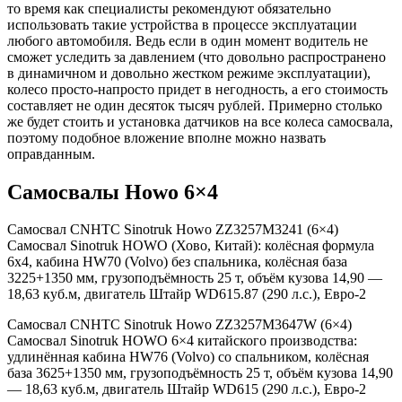
то время как специалисты рекомендуют обязательно
использовать такие устройства в процессе эксплуатации
любого автомобиля. Ведь если в один момент водитель не
сможет уследить за давлением (что довольно распространено
в динамичном и довольно жестком режиме эксплуатации),
колесо просто-напросто придет в негодность, а его стоимость
составляет не один десяток тысяч рублей. Примерно столько
же будет стоить и установка датчиков на все колеса самосвала,
поэтому подобное вложение вполне можно назвать
оправданным.
Самосвалы Howo 6×4
Самосвал CNHTC Sinotruk Howo ZZ3257M3241 (6×4)
Самосвал Sinotruk HOWO (Хово, Китай): колёсная формула
6х4, кабина HW70 (Volvo) без спальника, колёсная база
3225+1350 мм, грузоподъёмность 25 т, объём кузова 14,90 —
18,63 куб.м, двигатель Штайр WD615.87 (290 л.с.), Евро-2
Самосвал CNHTC Sinotruk Howo ZZ3257M3647W (6×4)
Самосвал Sinotruk HOWO 6×4 китайского производства:
удлинённая кабина HW76 (Volvo) со спальником, колёсная
база 3625+1350 мм, грузоподъёмность 25 т, объём кузова 14,90
— 18,63 куб.м, двигатель Штайр WD615 (290 л.с.), Евро-2