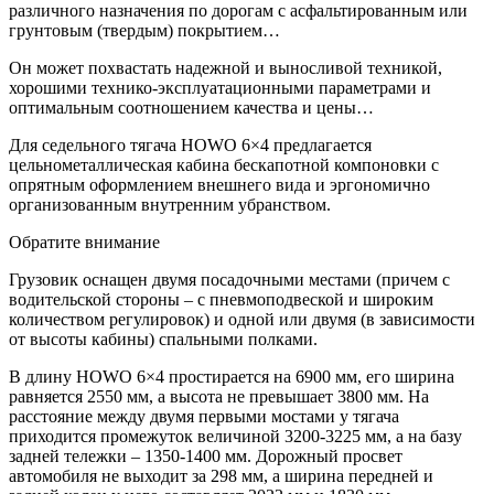
различного назначения по дорогам с асфальтированным или
грунтовым (твердым) покрытием…
Он может похвастать надежной и выносливой техникой,
хорошими технико-эксплуатационными параметрами и
оптимальным соотношением качества и цены…
Для седельного тягача HOWO 6×4 предлагается
цельнометаллическая кабина бескапотной компоновки с
опрятным оформлением внешнего вида и эргономично
организованным внутренним убранством.
Обратите внимание
Грузовик оснащен двумя посадочными местами (причем с
водительской стороны – с пневмоподвеской и широким
количеством регулировок) и одной или двумя (в зависимости
от высоты кабины) спальными полками.
В длину HOWO 6×4 простирается на 6900 мм, его ширина
равняется 2550 мм, а высота не превышает 3800 мм. На
расстояние между двумя первыми мостами у тягача
приходится промежуток величиной 3200-3225 мм, а на базу
задней тележки – 1350-1400 мм. Дорожный просвет
автомобиля не выходит за 298 мм, а ширина передней и