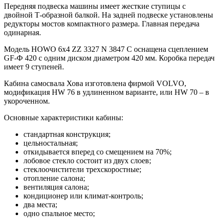
Передняя подвеска машины имеет жесткие ступицы с
двойной Т-образной балкой. На задней подвеске установлены
редукторы мостов компактного размера. Главная передача
одинарная.
Модель HOWO 6х4 ZZ 3327 N 3847 C оснащена сцеплением
GF-Ф 420 с одним диском диаметром 420 мм. Коробка передач
имеет 9 ступеней.
Кабина самосвала Хова изготовлена фирмой VOLVO,
модификация HW 76 в удлиненном варианте, или HW 70 – в
укороченном.
Основные характеристики кабины:
стандартная конструкция;
цельностальная;
откидывается вперед со смещением на 70%;
лобовое стекло состоит из двух слоев;
стеклоочистители трехскоростные;
отопление салона;
вентиляция салона;
кондиционер или климат-контроль;
два места;
одно спальное место;