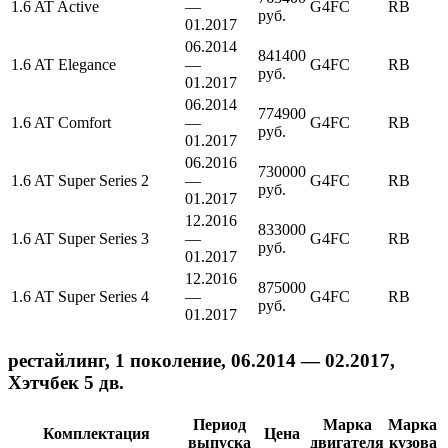
1.6 AT Active
—
G4FC
RB
руб.
01.2017
06.2014
841400
1.6 AT Elegance
—
G4FC
RB
руб.
01.2017
06.2014
774900
1.6 AT Comfort
—
G4FC
RB
руб.
01.2017
06.2016
730000
1.6 AT Super Series 2
—
G4FC
RB
руб.
01.2017
12.2016
833000
1.6 AT Super Series 3
—
G4FC
RB
руб.
01.2017
12.2016
875000
1.6 AT Super Series 4
—
G4FC
RB
руб.
01.2017
рестайлинг, 1 поколение, 06.2014 — 02.2017,
Хэтчбек 5 дв.
Период
Марка
Марка
Комплектация
Цена
выпуска
двигателя
кузова