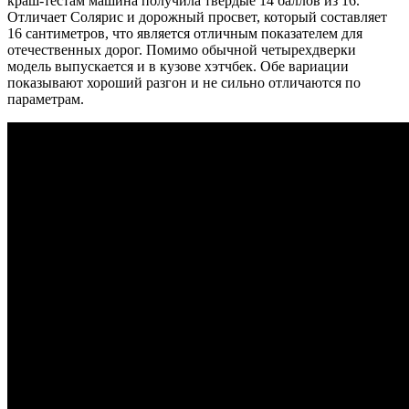
краш-тестам машина получила твердые 14 баллов из 16.
Отличает Солярис и дорожный просвет, который составляет
16 сантиметров, что является отличным показателем для
отечественных дорог. Помимо обычной четырехдверки
модель выпускается и в кузове хэтчбек. Обе вариации
показывают хороший разгон и не сильно отличаются по
параметрам.