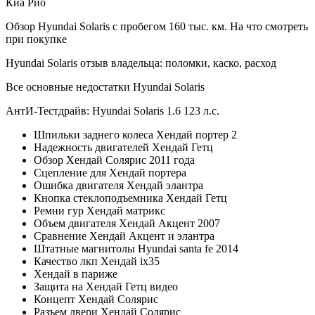
Киа Рио
Обзор Hyundai Solaris с пробегом 160 тыс. км. На что смотреть
при покупке
Hyundai Solaris отзыв владельца: поломки, каско, расход
Все основные недостатки Hyundai Solaris
АнтИ-Тестдрайв: Hyundai Solaris 1.6 123 л.с.
Шпильки заднего колеса Хендай портер 2
Надежность двигателей Хендай Гетц
Обзор Хендай Солярис 2011 года
Сцепление для Хендай портера
Ошибка двигателя Хендай элантра
Кнопка стеклоподъемника Хендай Гетц
Ремни гур Хендай матрикс
Объем двигателя Хендай Акцент 2007
Сравнение Хендай Акцент и элантра
Штатные магнитолы Hyundai santa fe 2014
Качество лкп Хендай ix35
Хендай в париже
Защита на Хендай Гетц видео
Концепт Хендай Солярис
Разъем двери Хендай Солярис