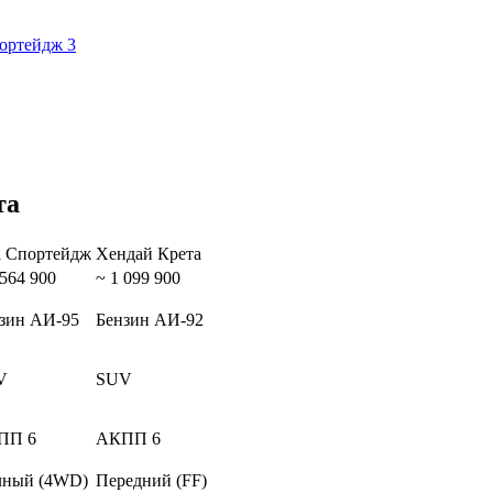
портейдж 3
та
 Спортейдж
Хендай Крета
 564 900
~ 1 099 900
зин АИ-95
Бензин АИ-92
V
SUV
ПП 6
АКПП 6
лный (4WD)
Передний (FF)