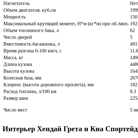
Нагнетатель
Нет
Объем двигателя, куб.см
199
Мощность
150 
Максимальный крутящий момент, Н*м (кг*м) при об./мин.
192
Объем топливного бака, л
62
Число дверей
5
Вместимость багажника, л
491
Время разгона 0-100 км/ч, с
11.
Масса, кг
149
Длина кузова
448
Высота кузова
164
Колесная база, мм
267
Клиренс (высота дорожного просвета), мм
182
Расход топлива, л/100 км
8.3
Размер шин
225
Число мест
5 м
Интерьер Хендай Грета и Киа Спортей