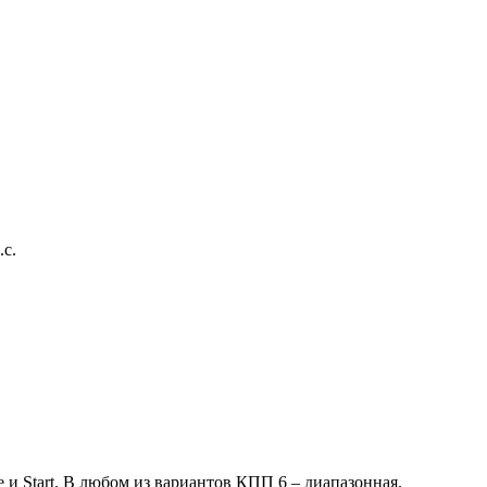
.с.
e и Start. В любом из вариантов КПП 6 – диапазонная.