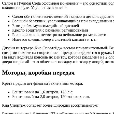
Салон в Hyundai Creta оформлен по-новому – его оснастили 
клавиш на руле. Улучшения в салоне:
Салон обит очень качественной тканью и детали, сделан
Большой багажник, увеличивающийся при складывании з
7-ми дюйм. мультимедийный дисплей
Кресло водителя с разными регулировками
Большой салон, несмотря на небольшие размеры авто
Имеется кондиционер с системой климата и т. п.
Дизайн интерьера Киа Спортейдж весьма привлекательный. Вел
спицами похоже на спортивное – прекрасно держится в руках. 
На виду водителя консоль по центру, которая разделена на 2 б
двери широкий – это облегчает посадку и высадку людей, пот
Моторы, коробки передач
Крета предлагает фанатам такие виды мотора:
Бензиновый на 1,6 литров, 123 л.с;
Бензиновый на 2,0 литров, 150 конских сил.
Киа Спортаж обладает более широким ассортиментом:
Бензиновый на 1,6 литров 177 л.с;Бензиновый на 2,0 литров и 1