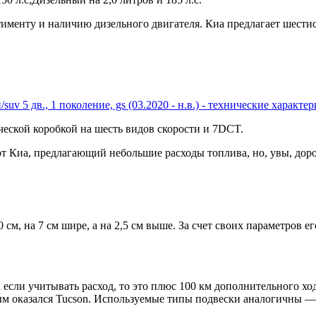
тименту и наличию дизельного двигателя. Киа предлагает шест
/suv 5 дв., 1 поколение, gs (03.2020 - н.в.) - технические харак
еской коробкой на шесть видов скорости и 7DCT.
т Киа, предлагающий небольшие расходы топлива, но, увы, дор
 см, на 7 см шире, а на 2,5 см выше. За счет своих параметров 
 если учитывать расход, то это плюс 100 км дополнительного хо
ным оказался Tucson. Используемые типы подвески аналогичны 