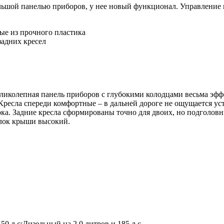
большой панелью приборов, у нее новый функционал. Управлени
ные из прочного пластика
адних кресел
иколепная панель приборов с глубокими колодцами весьма эффе
Кресла спереди комфортные – в дальней дороге не ощущается ус
лока. Задние кресла сформированы точно для двоих, но подголов
олок крыши высокий.
50 л.с;Дизельный на 2,0 литров и 185 л.с.