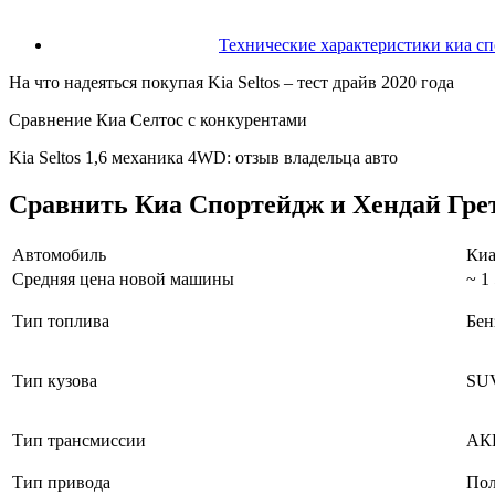
Технические характеристики киа с
На что надеяться покупая Kia Seltos – тест драйв 2020 года
Сравнение Киа Селтос с конкурентами
Kia Seltos 1,6 механика 4WD: отзыв владельца авто
Сравнить Киа Спортейдж и Хендай Гре
Автомобиль
Киа
Средняя цена новой машины
~ 1
Тип топлива
Бен
Тип кузова
SU
Тип трансмиссии
АК
Тип привода
По