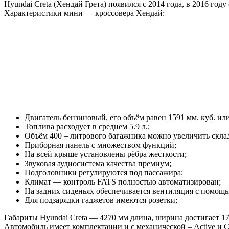
Hyundai Creta (Хендай Грета) появился с 2014 года, в 2016 году
Характеристики мини — кроссовера Хендай:
Двигатель бензиновый, его объём равен 1591 мм. куб. или
Топлива расходует в среднем 5.9 л.;
Объём 400 – литрового багажника можно увеличить скла
Приборная панель с множеством функций;
На всей крыше установлены рёбра жесткости;
Звуковая аудиосистема качества премиум;
Подголовники регулируются под пассажира;
Климат — контроль FATS полностью автоматизирован;
На задних сиденьях обеспечивается вентиляция с помощ
Для подзарядки гаджетов имеются розетки;
Габариты Hyundai Creta — 4270 мм длина, ширина достигает 17
Автомобиль имеет комплектации и с механической – Active и Com