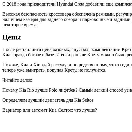
С 2018 года призводители Hyundai Creta добавили ещё комплек
Высокая безопасность кроссовера обеспечена ремнями, регул
наличием камеры для заднего обзора и парковочными задними
некоторое время.
Цены
После рестайлинга цена базовых, “пустых” комплектаций Креты
Киа гораздо богаче в базе. И если раньше Крету можно было 
Похоже, Киа и Хюндай рассудули по родственному, что за один
теперь уже выиграть, покупая Крету, не получится.
Читайте далее:
Почему Kia Rio лучше Polo лифтбек? Самый легкий способ узн
Определяем лучший двигатель для Kia Seltos
Вариатор или автомат Киа Селтос: что лучше?