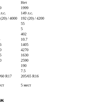
Нет
9
1999
л.с.
149 л.с.
 (20) / 4000
192 (20) / 4200
55
5
402
6
10.7
6
1405
0
4270
5
1630
0
2590
190
7.5
/60 R17
205/65 R16
ест
5 мест
дж