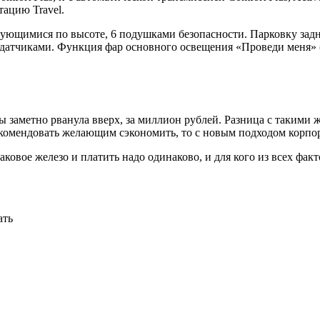
тацию Travel.
ирующимися по высоте, 6 подушками безопасности. Парковку за
 датчиками. Функция фар основного освещения «Проведи меня» 
 заметно рванула вверх, за миллион рублей. Разница с такими ж
рекомендовать желающим сэкономить, то с новым подходом корп
аковое железо и платить надо одинаково, и для кого из всех фа
ать