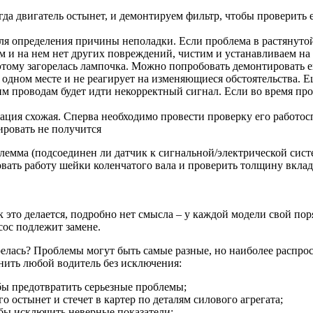
да двигатель остынет, и демонтируем фильтр, чтобы проверить е
я определения причины неполадки. Если проблема в растянуто
м и на нем нет других повреждений, чистим и устанавливаем на 
тому загорелась лампочка. Можно попробовать демонтировать ег
одном месте и не реагирует на изменяющиеся обстоятельства. Ещ
им проводам будет идти некорректный сигнал. Если во время пр
ация схожая. Сперва необходимо провести проверку его работос
ировать не получится
 клемма (подсоединен ли датчик к сигнальной/электрической сис
овать работу шейки коленчатого вала и проверить толщину вкл
ак это делается, подробно нет смысла – у каждой модели свой п
ос подлежит замене.
горелась? Проблемы могут быть самые разные, но наиболее распр
нить любой водитель без исключения:
бы предотвратить серьезные проблемы;
 остынет и стечет в картер по деталям силового агрегата;
тобы исключить неверные показатели;