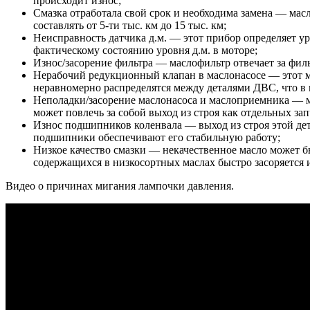
происходит износ;
Смазка отработала свой срок и необходима замена — мас
составлять от 5-ти тыс. км до 15 тыс. км;
Неисправность датчика д.м. — этот прибор определяет уро
фактическому состоянию уровня д.м. в моторе;
Износ/засорение фильтра — маслофильтр отвечает за фил
Нерабочий редукционный клапан в маслонасосе — этот ме
неравномерно распределятся между деталями ДВС, что в 
Неполадки/засорение маслонасоса и маслоприемника — ме
может повлечь за собой выход из строя как отдельных зап
Износ подшипников коленвала — выход из строя этой дета
подшипники обеспечивают его стабильную работу;
Низкое качество смазки — некачественное масло может б
содержащихся в низкосортных маслах быстро засоряется и
Видео о причинах мигания лампочки давления.