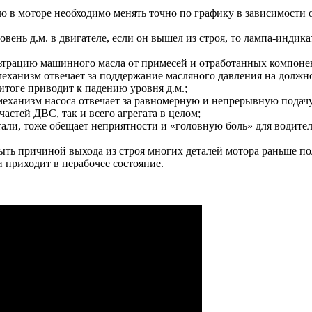
ло в моторе необходимо менять точно по графику в зависимости
вень д.м. в двигателе, если он вышел из строя, то лампа-индикат
ьтрацию машинного масла от примесей и отработанных компонент
ханизм отвечает за поддержание масляного давления на должном 
итоге приводит к падению уровня д.м.;
ханизм насоса отвечает за равномерную и непрерывную подачу 
частей ДВС, так и всего агрегата в целом;
ли, тоже обещает неприятности и «головную боль» для водителя
ыть причиной выхода из строя многих деталей мотора раньше по
 приходит в нерабочее состояние.