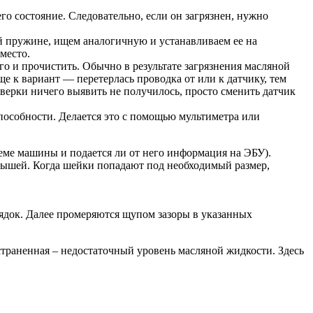
го состояние. Следовательно, если он загрязнен, нужно
й пружине, ищем аналогичную и устанавливаем ее на
место.
о и прочистить. Обычно в результате загрязнения масляной
е к вариант — перетерлась проводка от или к датчику, тем
оверки ничего выявить не получилось, просто сменить датчик
пособности. Делается это с помощью мультиметра или
теме машины и подается ли от него информация на ЭБУ).
адышей. Когда шейки попадают под необходимый размер,
орядок. Далее промеряются щупом зазоры в указанных
остраненная – недостаточный уровень масляной жидкости. Здесь