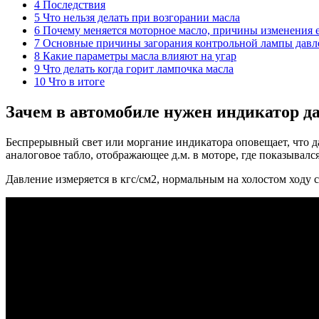
4 Последствия
5 Что нельзя делать при возгорании масла
6 Почему меняется моторное масло, причины изменения е
7 Основные причины загорания контрольной лампы давл
8 Какие параметры масла влияют на угар
9 Что делать когда горит лампочка масла
10 Что в итоге
Зачем в автомобиле нужен индикатор д
Беспрерывный свет или моргание индикатора оповещает, что д
аналоговое табло, отображающее д.м. в моторе, где показывал
Давление измеряется в кгс/см2, нормальным на холостом ходу