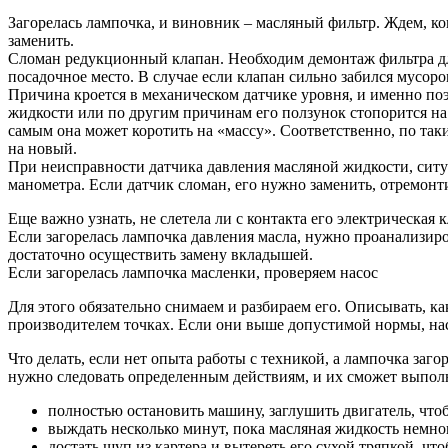
Загорелась лампочка, и виновник – масляный фильтр. Ждем, ког
заменить.
Сломан редукционный клапан. Необходим демонтаж фильтра дл
посадочное место. В случае если клапан сильно забился мусоро
Причина кроется в механическом датчике уровня, и именно поэ
жидкости или по другим причинам его ползунок стопорится на 
самым она может коротить на «массу». Соответственно, по так
на новый.
При неисправности датчика давления масляной жидкости, ситу
манометра. Если датчик сломан, его нужно заменить, отремонт
Еще важно узнать, не слетела ли с контакта его электрическая
Если загорелась лампочка давления масла, нужно проанализир
достаточно осуществить замену вкладышей.
Если загорелась лампочка масленки, проверяем насос
Для этого обязательно снимаем и разбираем его. Описывать, к
производителем точках. Если они выше допустимой нормы, нас
Что делать, если нет опыта работы с техникой, а лампочка за
нужно следовать определенным действиям, и их сможет выпол
полностью остановить машину, заглушить двигатель, что
выждать несколько минут, пока масляная жидкость немного
достать щуп из картера и вытереть его сухой тряпкой, ч