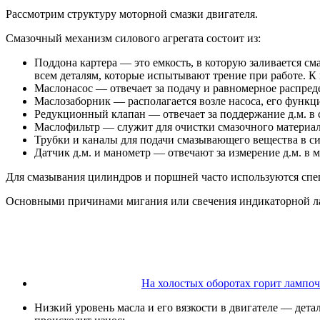
Рассмотрим структуру моторной смазки двигателя.
Смазочный механизм силового агрегата состоит из:
Поддона картера — это емкость, в которую заливается см
всем деталям, которые испытывают трение при работе. К
Маслонасос — отвечает за подачу и равномерное распред
Маслозаборник — располагается возле насоса, его функц
Редукционный клапан — отвечает за поддержание д.м. в 
Маслофильтр — служит для очистки смазочного материал
Трубки и каналы для подачи смазывающего вещества в си
Датчик д.м. и манометр — отвечают за измерение д.м. в 
Для смазывания цилиндров и поршней часто используются спе
Основными причинами мигания или свечения индикаторной л
На холостых оборотах горит лампоч
Низкий уровень масла и его вязкости в двигателе — дета