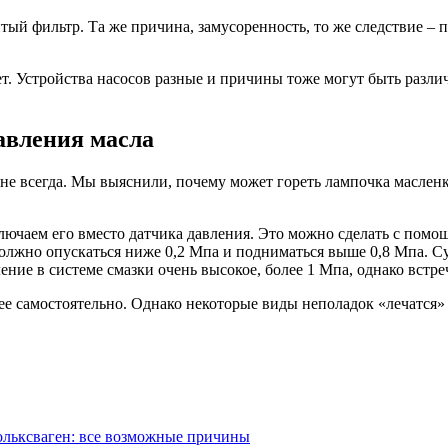
абитый фильтр. Та же причина, замусоренность, то же следствие
дет. Устройства насосов разные и причины тоже могут быть разл
давления масла
не всегда. Мы выяснили, почему может гореть лампочка масленки
лючаем его вместо датчика давления. Это можно сделать с пом
должно опускаться ниже 0,2 Мпа и подниматься выше 0,8 Мпа. С
ление в системе смазки очень высокое, более 1 Мпа, однако встр
е самостоятельно. Однако некоторые виды неполадок «лечатся» 
ольксваген: все возможные причины