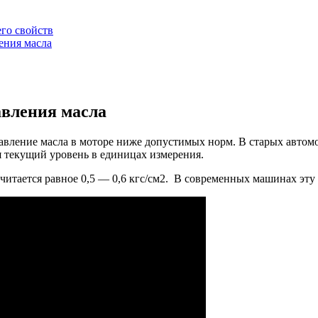
го свойств
ения масла
авления масла
авление масла в моторе ниже допустимых норм. В старых автом
ся текущий уровень в единицах измерения.
 считается равное 0,5 — 0,6 кгс/см2. В современных машинах э