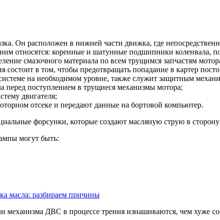
азка. Он расположен в нижней части движка, где непосредственн
 ним относятся: коренные и шатунные подшипники коленвала, по
еление смазочного материала по всем трущимся запчастям мотор
ия состоит в том, чтобы предотвращать попадание в картер пост
системе на необходимом уровне, также служит защитным механи
а перед поступлением в трущиеся механизмы мотора;
стему двигателя;
моторном отсеке и передают данные на бортовой компьютер.
циальные форсунки, которые создают масляную струю в сторон
ампы могут быть:
ка масла: разбираем причины
ли механизма ДВС в процессе трения изнашиваются, чем хуже со