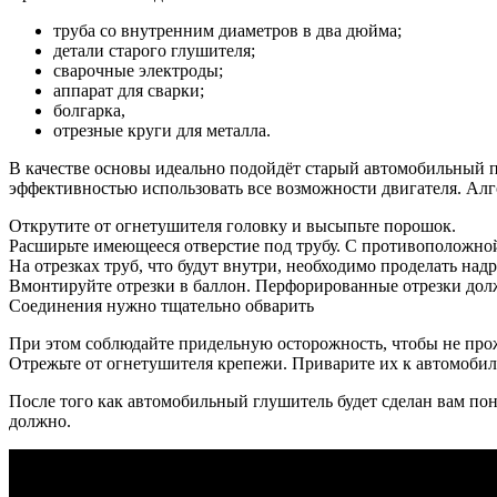
труба со внутренним диаметров в два дюйма;
детали старого глушителя;
сварочные электроды;
аппарат для сварки;
болгарка,
отрезные круги для металла.
В качестве основы идеально подойдёт старый автомобильный п
эффективностью использовать все возможности двигателя. Алго
Открутите от огнетушителя головку и высыпьте порошок.
Расширьте имеющееся отверстие под трубу. С противоположной
На отрезках труб, что будут внутри, необходимо проделать на
Вмонтируйте отрезки в баллон. Перфорированные отрезки долж
Соединения нужно тщательно обварить
При этом соблюдайте придельную осторожность, чтобы не прож
Отрежьте от огнетушителя крепежи. Приварите их к автомоби
После того как автомобильный глушитель будет сделан вам пона
должно.