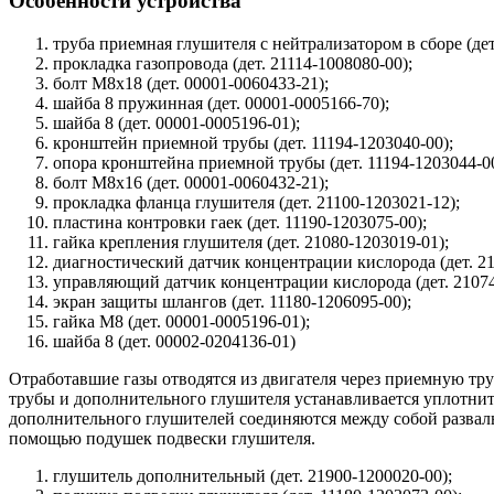
Особенности устройства
труба приемная глушителя с нейтрализатором в сборе (дет
прокладка газопровода (дет. 21114-1008080-00);
болт М8х18 (дет. 00001-0060433-21);
шайба 8 пружинная (дет. 00001-0005166-70);
шайба 8 (дет. 00001-0005196-01);
кронштейн приемной трубы (дет. 11194-1203040-00);
опора кронштейна приемной трубы (дет. 11194-1203044-00
болт М8х16 (дет. 00001-0060432-21);
прокладка фланца глушителя (дет. 21100-1203021-12);
пластина контровки гаек (дет. 11190-1203075-00);
гайка крепления глушителя (дет. 21080-1203019-01);
диагностический датчик концентрации кислорода (дет. 21
управляющий датчик концентрации кислорода (дет. 21074
экран защиты шлангов (дет. 11180-1206095-00);
гайка М8 (дет. 00001-0005196-01);
шайба 8 (дет. 00002-0204136-01)
Отработавшие газы отводятся из двигателя через приемную тр
трубы и дополнительного глушителя устанавливается уплотнит
дополнительного глушителей соединяются между собой разваль
помощью подушек подвески глушителя.
глушитель дополнительный (дет. 21900-1200020-00);