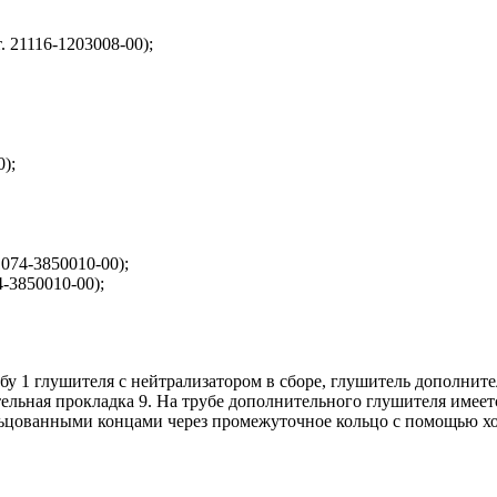
. 21116-1203008-00);
);
074-3850010-00);
-3850010-00);
убу 1 глушителя с нейтрализатором в сборе, глушитель дополн
ельная прокладка 9. На трубе дополнительного глушителя имеет
цованными концами через промежуточное кольцо с помощью хому