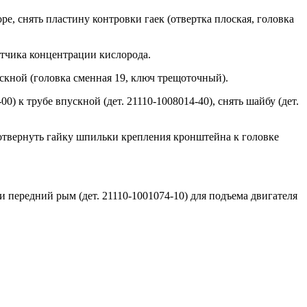
е, снять пластину контровки гаек (отвертка плоская, головка
атчика концентрации кислорода.
скной (головка сменная 19, ключ трещоточный).
) к трубе впускной (дет. 21110-1008014-40), снять шайбу (дет.
, отвернуть гайку шпильки крепления кронштейна к головке
 и передний рым (дет. 21110-1001074-10) для подъема двигателя