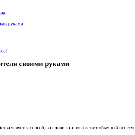
ора
оими руками
есс?
ителя своими руками
ства является способ, в основе которого лежит обычный огнету