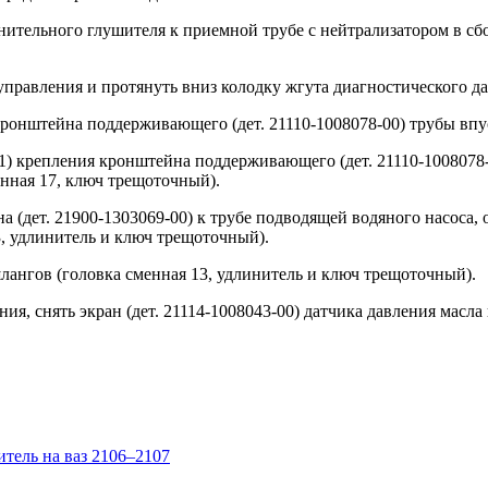
ительного глушителя к приемной трубе с нейтрализатором в сбор
 управления и протянуть вниз колодку жгута диагностического д
 кронштейна поддерживающего (дет. 21110-1008078-00) трубы впу
1) крепления кронштейна поддерживающего (дет. 21110-1008078-00
енная 17, ключ трещоточный).
на (дет. 21900-1303069-00) к трубе подводящей водяного насоса
3, удлинитель и ключ трещоточный).
лангов (головка сменная 13, удлинитель и ключ трещоточный).
ния, снять экран (дет. 21114-1008043-00) датчика давления масла
тель на ваз 2106–2107