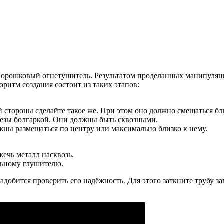
орошковый огнетушитель. Результатом проделанных манипуляций
ритм создания состоит из таких этапов:
 стороны сделайте такое же. При этом оно должно смещаться бл
дрезы болгаркой. Они должны быть сквозными.
ны размещаться по центру или максимально близко к нему.
ечь металл насквозь.
льному глушителю.
добится проверить его надёжность. Для этого заткните трубу за