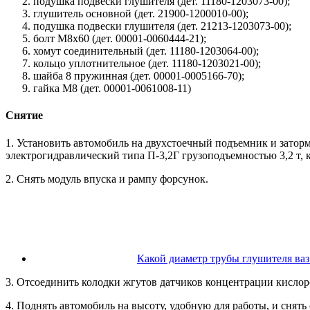
подушка подвески глушителя (дет. 11180-1203073-00);
глушитель основной (дет. 21900-1200010-00);
подушка подвески глушителя (дет. 21213-1203073-00);
болт М8х60 (дет. 00001-0060444-21);
хомут соединительный (дет. 11180-1203064-00);
кольцо уплотнительное (дет. 11180-1203021-00);
шайба 8 пружинная (дет. 00001-0005166-70);
гайка М8 (дет. 00001-0061008-11)
Снятие
1. Установить автомобиль на двухстоечный подъемник и затор
электрогидравлический типа П-3,2Г грузоподъемностью 3,2 т, 
2. Снять модуль впуска и рампу форсунок.
Какой диаметр трубы глушителя ваз
3. Отсоединить колодки жгутов датчиков концентрации кислор
4. Поднять автомобиль на высоту, удобную для работы, и снять