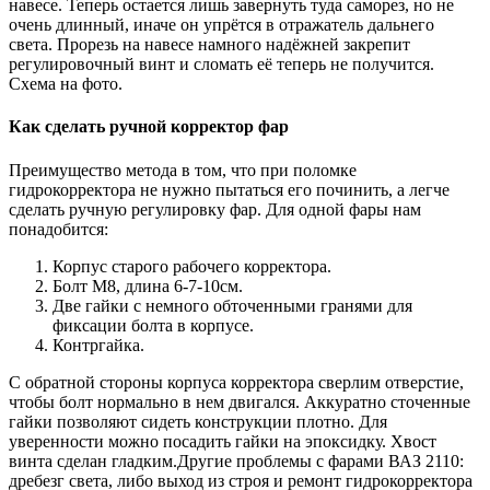
навесе. Теперь остается лишь завернуть туда саморез, но не
очень длинный, иначе он упрётся в отражатель дальнего
света. Прорезь на навесе намного надёжней закрепит
регулировочный винт и сломать её теперь не получится.
Схема на фото.
Как сделать ручной корректор фар
Преимущество метода в том, что при поломке
гидрокорректора не нужно пытаться его починить, а легче
сделать ручную регулировку фар. Для одной фары нам
понадобится:
Корпус старого рабочего корректора.
Болт М8, длина 6-7-10см.
Две гайки с немного обточенными гранями для
фиксации болта в корпусе.
Контргайка.
С обратной стороны корпуса корректора сверлим отверстие,
чтобы болт нормально в нем двигался. Аккуратно сточенные
гайки позволяют сидеть конструкции плотно. Для
уверенности можно посадить гайки на эпоксидку. Хвост
винта сделан гладким.Другие проблемы с фарами ВАЗ 2110:
дребезг света, либо выход из строя и ремонт гидрокорректора