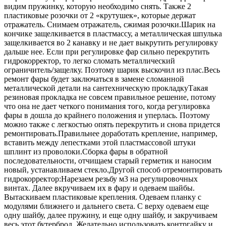
видим пружинку, которую необходимо снять. Также 2
пластиковые розочки от 2 «крутушек», которые держат
отражатель. Снимаем отражатель, сжимая розочки.Шарик на
кончике защелкивается в пластмассу, а металлическая шпулька
защелкивается во 2 канавку и не дает выкрутить регулировку
дальше нее. Если при регулировке фар сильно перекрутить
гидрокорректор, то легко сломать металлический
ограничитель/защелку. Поэтому шарик выскочил из плас.Весь
ремонт фары будет заключаться в замене сломанной
металлической детали на сантехническую прокладкуТакая
резиновая прокладка не совсем правильное решение, потому
что она не дает четкого понимания того, когда регулировка
фары в дошла до крайнего положения и уперлась. Поэтому
можно также с легкостью опять перекрутить и снова придется
ремонтировать.Правильнее доработать крепление, например,
вставить между лепестками этой пластмассовой штуки
шплинт из проволоки.Сборка фары в обратной
последовательности, отчищаем старый герметик и наносим
новый, устанавливаем стекло.Другой способ отремонтировать
гидрокорректор:Нарезаем резьбу м3 на регулировочных
винтах. Далее вкручиваем их в фару и одеваем шайбы.
Вытаскиваем пластиковые крепления. Одеваем планку с
модулями ближнего и дальнего света. С верху одеваем еще
одну шайбу, далее пружину, и еще одну шайбу, и закручиваем
весь этот бутерброд. Желательно использовать контргайку и