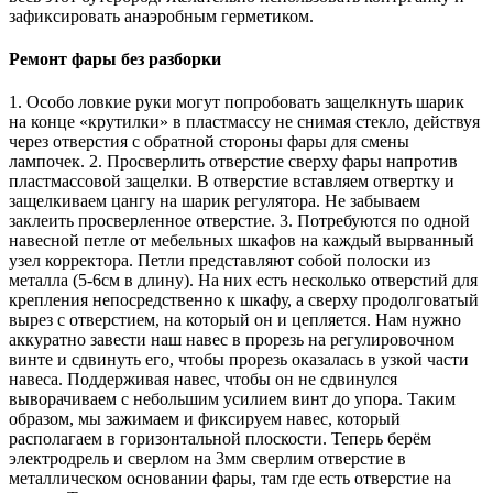
зафиксировать анаэробным герметиком.
Ремонт фары без разборки
1. Особо ловкие руки могут попробовать защелкнуть шарик
на конце «крутилки» в пластмассу не снимая стекло, действуя
через отверстия с обратной стороны фары для смены
лампочек. 2. Просверлить отверстие сверху фары напротив
пластмассовой защелки. В отверстие вставляем отвертку и
защелкиваем цангу на шарик регулятора. Не забываем
заклеить просверленное отверстие. 3. Потребуются по одной
навесной петле от мебельных шкафов на каждый вырванный
узел корректора. Петли представляют собой полоски из
металла (5-6см в длину). На них есть несколько отверстий для
крепления непосредственно к шкафу, а сверху продолговатый
вырез с отверстием, на который он и цепляется. Нам нужно
аккуратно завести наш навес в прорезь на регулировочном
винте и сдвинуть его, чтобы прорезь оказалась в узкой части
навеса. Поддерживая навес, чтобы он не сдвинулся
выворачиваем с небольшим усилием винт до упора. Таким
образом, мы зажимаем и фиксируем навес, который
располагаем в горизонтальной плоскости. Теперь берём
электродрель и сверлом на 3мм сверлим отверстие в
металлическом основании фары, там где есть отверстие на