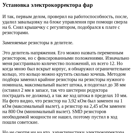
Установка электрокорректора фар
И так, первым делом, проверил на работоспособность, после,
удалил завальцовку на блоке управления при помощи сверла
на 6. Снял крышечку с регулятором, подобрался к плате с
резисторами.
Заменяемые резисторы в делителе.
Это делитель напряжения. Его можно назвать переменным
резистором, но с фиксированными положениями. Изначально
меня расстраивало количество положений, их всего 12. Но
когда мною был вскрыт корпус, я обнаружил ограничительное
кольцо, это кольцо можно крутить сколько хочешь. Методом
подбора заменил крайние резисторы на резисторы нужного
номинала, максимальный вылет штока, я подогнал до 38 мм
(оставил 2 мм в запасе, так что шестерни редуктора
пострадать не должны), а так же ход штока в пределах 10 мм.
На фото видно, что резистор на 3,92 кОм был заменен на 1
кОм (максимальный вылет), а резистор на 2,45 кОм заменен
на 800 Ом (минимальный вылет). SMD резисторов
необходимой мощности не нашел, поэтому пустил в ход
пошли советские.
Но не смотря ни на что, характеристики электрокорректора