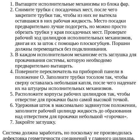
Вытащите исполнительные механизмы из блока фар.
Снимите трубки с посадочных мест, после чего
закрепите трубки так, чтобы из них не вытекла
оставшаяся в них рабочая жидкость. Место посадки
предварительно лучше подогреть, но можно просто
обрезать трубки у края посадочных мест. Проверьте
рабочий ход цилиндров исполнительных механизмов,
двигая их за шток с помощью плоскогубцев. Поршни
должны перемещаться без подклинивания.
В каждом исполнительном механизме есть заглушка для
прокачивания системы, которую необходимо
предварительно вытащить.
Поверните переключатель на приборной панели в
положение О. Заполните трубки тосолом так, чтобы
сверху оставалась небольшая капля, после чего наденьте
их на штуцеры исполнительных механизмов.
Расположите корпусы рабочих цилиндров так, чтобы
отверстие для прокачки было самой высокой точкой.
Удерживая шток в максимально задвинутом положении,
заполните рабочий цилиндр жидкость до образования
над отверстием для прокачки небольшой «горочки».
Закройте заглушку.
Система должна заработать, но поскольку не производилась
дефектовка герметичности соединений у главного цилиндра,