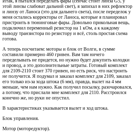
Итак, я пытался переделать фары (сейчас стоит линза G5, у
этой линзы слабоват дальний свет), я запихал в них рефлектор
и линзу от Ланоса (это для дальнего света), после переделок у
меня остались корректоры от Ланоса, которые я планировал
пристроить в тюнинговые фары. Довольно прикольная вещь,
подключил переменный резистор на 1 кОм, а к каждому
выводу транзистора по резистору и всё, столь простая схема
готова.
А теперь посчитаем: моторы и блок от Волги, в сумме
составили примерно 460 гривен. Вам там ничего
переделывать не придется, но нужно будет докупить колодки
и провод, а это дополнительные затраты. Готовый комплект
для 2109-2110 стоит 370 гривен, но есть риск, что настроить
не получится. Я подумал и заказал комплект для 2109, заказал
его только из-за хода штока (6 мм), правда, вылет на 4 мм
меньше, чем нам нужно. Как получил посылку, разочаровался,
а потому, что прислали мне комплект для 2110. Расстроился
конечно же, но руки не опустил.
В характеристиках указывается вылет и ход штока.
Блок управления.
Мотор (моторедуктор).