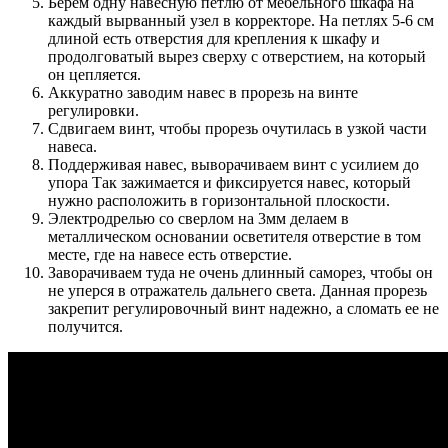
Берем одну навесную петлю от мебельного шкафа на
каждый вырванный узел в корректоре. На петлях 5-6 см
длиной есть отверстия для крепления к шкафу и
продолговатый вырез сверху с отверстием, на который
он цепляется.
Аккуратно заводим навес в прорезь на винте
регулировки.
Сдвигаем винт, чтобы прорезь очутилась в узкой части
навеса.
Поддерживая навес, выворачиваем винт с усилием до
упора Так зажимается и фиксируется навес, который
нужно расположить в горизонтальной плоскости.
Электродрелью со сверлом на 3мм делаем в
металлическом основании осветителя отверстие в том
месте, где на навесе есть отверстие.
Заворачиваем туда не очень длинный саморез, чтобы он
не уперся в отражатель дальнего света. Данная прорезь
закрепит регулировочный винт надежно, а сломать ее не
получится.