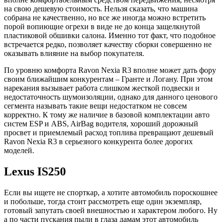
на свою дешевую стоимость. Нельзя сказать, что машина
собрана не качественно, но все же иногда можно встретить
порой вопиющие огрехи в виде не до конца защелкнутой
пластиковой обшивки салона. Именно тот факт, что подобное
встречается редко, позволяет качеству сборки совершенно не
оказывать влияние на выбор покупателя.
По уровню комфорта Ravon Nexia R3 вполне может дать фору
своим ближайшим конкурентам – Гранте и Логану. При этом
нарекания вызывает работа слишком жесткой подвески и
недостаточность шумоизоляции, однако для данного ценового
сегмента называть такие вещи недостатком не совсем
корректно. К тому же наличие в базовой комплектации авто
систем ESP и ABS, AirBag водителя, хороший дорожный
просвет и приемлемый расход топлива превращают дешевый
Ravon Nexia R3 в серьезного конкурента более дорогих
моделей.
Lexus IS250
Если вы ищете не спорткар, а хотите автомобиль пороскошнее
и побольше, тогда стоит рассмотреть еще один экземпляр,
готовый запутать своей внешностью и характером любого. Ну
а по части пускания пыли в глаза дамам этот автомобиль